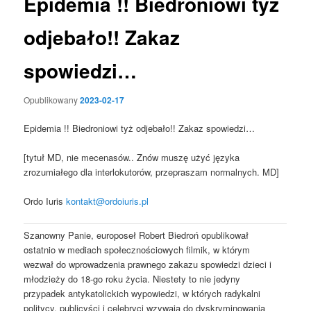
Epidemia !! Biedroniowi tyż
odjebało!! Zakaz
spowiedzi…
Opublikowany
2023-02-17
Epidemia !! Biedroniowi tyż odjebało!! Zakaz spowiedzi…
[tytuł MD, nie mecenasów.. Znów muszę użyć języka
zrozumiałego dla interlokutorów, przepraszam normalnych. MD]
Ordo Iuris
kontakt@ordoiuris.pl
Szanowny Panie, europoseł Robert Biedroń opublikował
ostatnio w mediach społecznościowych filmik, w którym
wezwał do wprowadzenia prawnego zakazu spowiedzi dzieci i
młodzieży do 18-go roku życia. Niestety to nie jedyny
przypadek antykatolickich wypowiedzi, w których radykalni
politycy, publicyści i celebryci wzywają do dyskryminowania