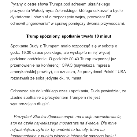
Pytany o ostre słowa Trumpa pod adresem ukraińskiego
prezydenta Wołodymyra Zełenskiego, którego oskarżał o bycie
dyktatorem i obwiniał o rozpoczęcie wojny, prezydent RP
odmówił „ingerowania” w sprawę pomiędzy dwoma przywódcami.
Trump spóźniony, spotkanie trwało 10 minut
Spotkanie Dudy z Trumpem miało rozpocząć się w sobotę o
godz. 19:30 czasu polskiego, ale wystąpiło mniej więcej
godzinne opóźnienie. O godzinie 20:40 Trump rozpoczął już
przemówienie na konferencji CPAC (największa impreza
amerykańskiej prawicy), co oznacza, że prezydenci Polski i USA
rozmawiali ze sobą jedynie ok. 10 minut.
Odnosząc się do krótkiego czasu spotkania, Duda powiedział, że
„żadne spotkanie z prezydentem Trumpem nie jest
wystarczająco długie”.
–
Prezydent Stanów Zjednoczonych ma swoje uwarunkowania,
stoi na czele największego mocarstwa na świecie. Dla mnie
najważniejsze było to, by omówić te tematy, które są
fundamentalne z punktu widzenia interesów naszego kraju i