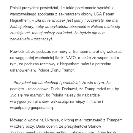
Polski prezydent powiedział, że takie przekonanie wyniósł z
warszawskiego spotkania z sekretarzem obrony USA Petem
Hegsethem. –
Dla mnie wniosek jest jasny i oczywisty, nie ma
żadnej obawy, żeby amerykańska obecność w Polsce miała się
zmniejszać, raczej należy zakładać, że będzie się ona
zacieśniała
– zaznaczył.
Powiedział, że podczas rozmowy z Trumpem starał się wskazać
na wagę całej wschodniej flanki NATO, a także że wspomniał o
tym, że podczas rozmowy z Hegsethem mówił o potrzebie
ustanowienia w Polsce „Fortu Trump”.
–
Prezydent się uśmiechnął i powiedział, że wie o tym, że
pamięta
– relacjonował Duda. Dodawał, że Trump radził mu, by
„nic się nie martwił”
, bo Polska należy do najbardziej
wiarygodnych aliantów, wskazując na więzy militarne i
współpracę gospodarczą.
Mówiąc o wojnie na Ukrainie, o której miał rozmawiać z Trumpem
w cztery oczy, Duda ocenił, że prezydentowi Stanów
Zjednoczonych przede wszystkim zależy na tym, „żeby ludzie