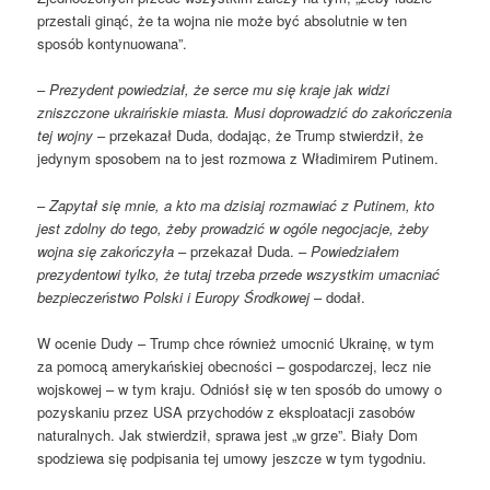
przestali ginąć, że ta wojna nie może być absolutnie w ten
sposób kontynuowana”.
–
Prezydent powiedział, że serce mu się kraje jak widzi
zniszczone ukraińskie miasta. Musi doprowadzić do zakończenia
tej wojny
– przekazał Duda, dodając, że Trump stwierdził, że
jedynym sposobem na to jest rozmowa z Władimirem Putinem.
–
Zapytał się mnie, a kto ma dzisiaj rozmawiać z Putinem, kto
jest zdolny do tego, żeby prowadzić w ogóle negocjacje, żeby
wojna się zakończyła
– przekazał Duda. –
Powiedziałem
prezydentowi tylko, że tutaj trzeba przede wszystkim umacniać
bezpieczeństwo Polski i Europy Środkowej
– dodał.
W ocenie Dudy – Trump chce również umocnić Ukrainę, w tym
za pomocą amerykańskiej obecności – gospodarczej, lecz nie
wojskowej – w tym kraju. Odniósł się w ten sposób do umowy o
pozyskaniu przez USA przychodów z eksploatacji zasobów
naturalnych. Jak stwierdził, sprawa jest „w grze”. Biały Dom
spodziewa się podpisania tej umowy jeszcze w tym tygodniu.