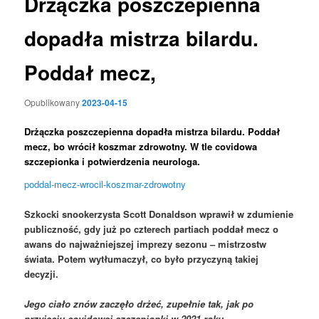
Drżączka poszczepienna
dopadła mistrza bilardu.
Poddał mecz,
Opublikowany
2023-04-15
Drżączka poszczepienna dopadła mistrza bilardu. Poddał
mecz, bo wrócił koszmar zdrowotny. W tle covidowa
szczepionka i potwierdzenia neurologa.
poddal-mecz-wrocil-koszmar-zdrowotny
Szkocki snookerzysta Scott Donaldson wprawił w zdumienie
publiczność, gdy już po czterech
partiach
poddał mecz o
awans do najważniejszej imprezy sezonu – mistrzostw
świata. Potem wytłumaczył, co było przyczyną takiej
decyzji.
Jego ciało znów zaczęło drżeć, zupełnie tak, jak po
przyjęciu covidowej szczepionki w 2021 roku.