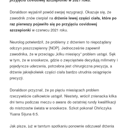
Donaldson wyjaśnił powód swojej rezygnacji. Okazuje się, że
zawodnik znów cierpiał na
drżenie lewej części ciała, które po
raz pierwszy pojawiło się po przyjęciu covidowej
szczepionki
w czerwcu 2021 roku.
Neurolog potwierdził, że problemy z drżeniem to niepożądany
odczyn poszczepienny [NOP]. Jednocześnie zapewnił
zawodnika, że w przeciągu „kilku miesięcy” problem ustąpi. Sęk
w tym, że w snookerze, gdzie o zwycięstwie decydują milimetry i
pojedyncze uderzenia, potrzebna jest chirurgiczna precyzja, a
drżenie jakiejkolwiek części ciała bardzo utrudnia osiągnięcie
precyzji.
Donaldson przyznał, że po pięciu miesiącach problem
rzeczywiście całkowicie ustąpił. Niestety, wrócił znienacka kilka
dni temu podczas meczu o awans do ostatniej rundy kwalifikacji
do mistrzostw świata w snookerze. Szkot pokonał Chińczyka
Yuana Sijuna 6:5.
Jak pisze, już w tamtym spotkaniu ponownie odczuwał drżenia