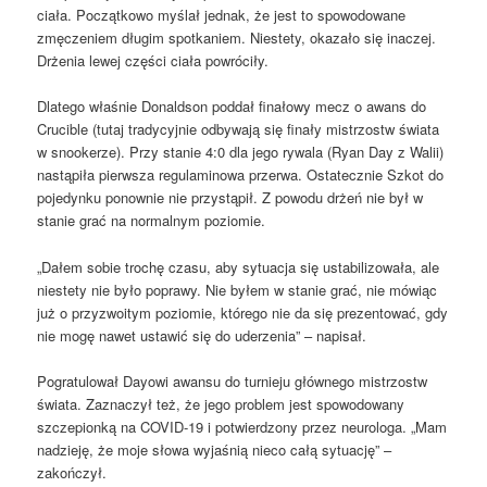
ciała. Początkowo myślał jednak, że jest to spowodowane
zmęczeniem długim spotkaniem. Niestety, okazało się inaczej.
Drżenia lewej części ciała powróciły.
Dlatego właśnie Donaldson poddał finałowy mecz o awans do
Crucible (tutaj tradycyjnie odbywają się finały mistrzostw świata
w snookerze). Przy stanie 4:0 dla jego rywala (Ryan Day z Walii)
nastąpiła pierwsza regulaminowa przerwa. Ostatecznie Szkot do
pojedynku ponownie nie przystąpił. Z powodu drżeń nie był w
stanie grać na normalnym poziomie.
„Dałem sobie trochę czasu, aby sytuacja się ustabilizowała, ale
niestety nie było poprawy. Nie byłem w stanie grać, nie mówiąc
już o przyzwoitym poziomie, którego nie da się prezentować, gdy
nie mogę nawet ustawić się do uderzenia” – napisał.
Pogratulował Dayowi awansu do turnieju głównego mistrzostw
świata. Zaznaczył też, że jego problem jest spowodowany
szczepionką na COVID-19 i potwierdzony przez neurologa. „Mam
nadzieję, że moje słowa wyjaśnią nieco całą sytuację” –
zakończył.