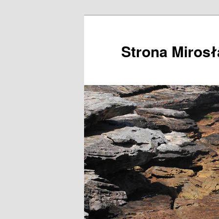
Przeskocz
do
tekstu
Strona Miros