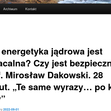
Archiwum
Kontakt
 energetyka jądrowa jest
acalna? Czy jest bezpiecz
f. Mirosław Dakowski. 28
ut. „Te same wyrazy… po k
y”
ny
2022-09-01