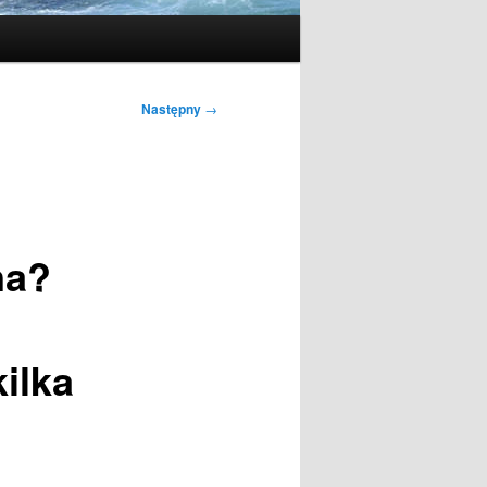
Następny
→
na?
ilka