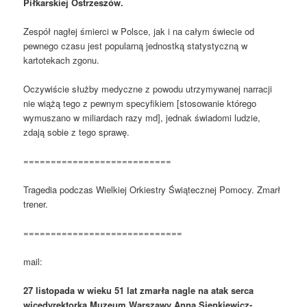
Piłkarskiej Ostrzeszów.
Zespół nagłej śmierci w Polsce, jak i na całym świecie od
pewnego czasu jest popularną jednostką statystyczną w
kartotekach zgonu.
Oczywiście służby medyczne z powodu utrzymywanej narracji
nie wiążą tego z pewnym specyfikiem [stosowanie którego
wymuszano w miliardach razy md], jednak świadomi ludzie,
zdają sobie z tego sprawę.
===========================
Tragedia podczas Wielkiej Orkiestry Świątecznej Pomocy. Zmarł
trener.
=============================
mail:
27 listopada w wieku 51 lat zmarła nagle na atak serca
wicedyrektorka Muzeum Warszawy Anna Sienkiewicz-