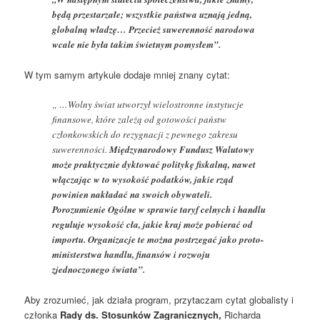
będą przestarzałe; wszystkie państwa uznają jedną,
globalną władzę… Przecież suwerenność narodowa
wcale nie była takim świetnym pomysłem”.
W tym samym artykule dodaje mniej znany cytat:
„ …Wolny świat utworzył wielostronne instytucje
finansowe, które zależą od gotowości państw
członkowskich do rezygnacji z pewnego zakresu
suwerenności.
Międzynarodowy Fundusz Walutowy
może praktycznie dyktować politykę fiskalną, nawet
włączając w to wysokość podatków, jakie rząd
powinien nakładać na swoich obywateli.
Porozumienie Ogólne w sprawie taryf celnych i handlu
reguluje wysokość cła, jakie kraj może pobierać od
importu. Organizacje te można postrzegać jako proto-
ministerstwa handlu, finansów i rozwoju
zjednoczonego świata”.
Aby zrozumieć, jak działa program, przytaczam cytat globalisty i
członka
Rady ds. Stosunków Zagranicznych,
Richarda