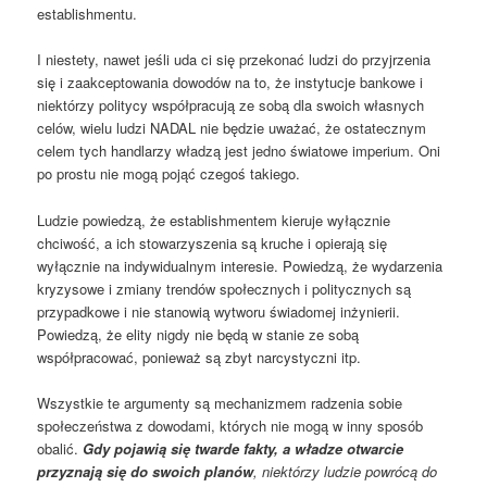
establishmentu.
I niestety, nawet jeśli uda ci się przekonać ludzi do przyjrzenia
się i zaakceptowania dowodów na to, że instytucje bankowe i
niektórzy politycy współpracują ze sobą dla swoich własnych
celów, wielu ludzi NADAL nie będzie uważać, że ostatecznym
celem tych handlarzy władzą jest jedno światowe imperium. Oni
po prostu nie mogą pojąć czegoś takiego.
Ludzie powiedzą, że establishmentem kieruje wyłącznie
chciwość, a ich stowarzyszenia są kruche i opierają się
wyłącznie na indywidualnym interesie. Powiedzą, że wydarzenia
kryzysowe i zmiany trendów społecznych i politycznych są
przypadkowe i nie stanowią wytworu świadomej inżynierii.
Powiedzą, że elity nigdy nie będą w stanie ze sobą
współpracować, ponieważ są zbyt narcystyczni itp.
Wszystkie te argumenty są mechanizmem radzenia sobie
społeczeństwa z dowodami, których nie mogą w inny sposób
obalić.
Gdy pojawią się twarde fakty, a władze otwarcie
przyznają się do swoich planów
, niektórzy ludzie powrócą do