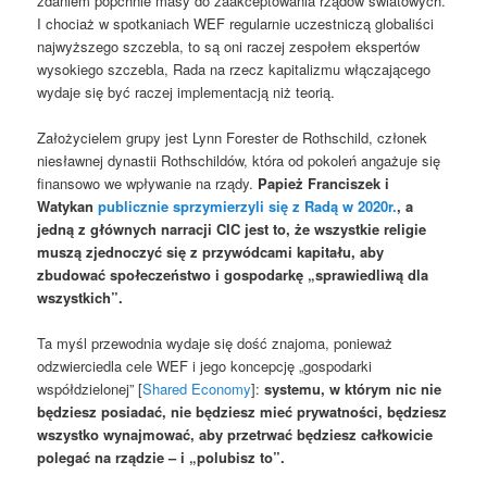
zdaniem popchnie masy do zaakceptowania rządów światowych.
I chociaż w spotkaniach WEF regularnie uczestniczą globaliści
najwyższego szczebla, to są oni raczej zespołem ekspertów
wysokiego szczebla, Rada na rzecz kapitalizmu włączającego
wydaje się być raczej implementacją niż teorią.
Założycielem grupy jest Lynn Forester de Rothschild, członek
niesławnej dynastii Rothschildów, która od pokoleń angażuje się
finansowo we wpływanie na rządy.
Papież Franciszek i
Watykan
publicznie sprzymierzyli się z Radą w 2020r.
, a
jedną z głównych narracji CIC jest to, że wszystkie religie
muszą zjednoczyć się z przywódcami kapitału, aby
zbudować społeczeństwo i gospodarkę „sprawiedliwą dla
wszystkich”.
Ta myśl przewodnia wydaje się dość znajoma, ponieważ
odzwierciedla cele WEF i jego koncepcję „gospodarki
współdzielonej” [
Shared Economy
]:
systemu, w którym nic nie
będziesz posiadać, nie będziesz mieć prywatności, będziesz
wszystko wynajmować, aby przetrwać będziesz całkowicie
polegać na rządzie
–
i „polubisz to”.