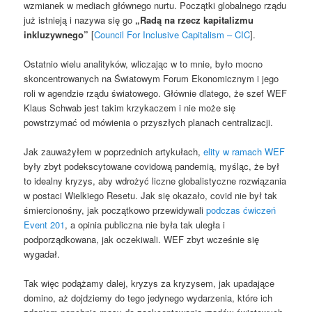
wzmianek w mediach głównego nurtu. Początki globalnego rządu
już istnieją i nazywa się go
„Radą na rzecz kapitalizmu
inkluzywnego”
[
Council For Inclusive Capitalism – CIC
].
Ostatnio wielu analityków, wliczając w to mnie, było mocno
skoncentrowanych na Światowym Forum Ekonomicznym i jego
roli w agendzie rządu światowego. Głównie dlatego, że szef WEF
Klaus Schwab jest takim krzykaczem i nie może się
powstrzymać od mówienia o przyszłych planach centralizacji.
Jak zauważyłem w poprzednich artykułach,
elity w ramach WEF
były zbyt podekscytowane covidową pandemią, myśląc, że był
to idealny kryzys, aby wdrożyć liczne globalistyczne rozwiązania
w postaci Wielkiego Resetu. Jak się okazało, covid nie był tak
śmiercionośny, jak początkowo przewidywali
podczas ćwiczeń
Event 201
, a opinia publiczna nie była tak uległa i
podporządkowana, jak oczekiwali. WEF zbyt wcześnie się
wygadał.
Tak więc podążamy dalej, kryzys za kryzysem, jak upadające
domino, aż dojdziemy do tego jedynego wydarzenia, które ich