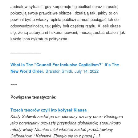
Jednak w sytuacji, gdy korporacje i globaliści coraz częściej
pokazują swoje prawdziwe oblicze i działają tak, jakby to oni
powinni być u władzy, opinia publiczna musi pociągać ich do
odpowiedzialności, tak jakby byli częścią rządu. A jeśli okaże
się, że są autorytarni i skorumpowani, muszą zostać obaleni jak
każda inna dyktatura polityczna.
______________
What Is The “Council For Inclusive Capitalism?” It’s The
New World Order
, Brandon Smith, July 14, 2022
−∗−
Powiązane tematycznie:
Trzech tenorów czyli kto kołysał Klausa
Kiedy Schwab został po raz pierwszy uznany przez Kissingera
jako potencjalny przyszły przywódca globalistów, stosunkowo
młody wtedy Niemiec miał wkrótce zostać przedstawiony
Galbraithowi i Kahnowi. Zbiegło się to z pracą […]