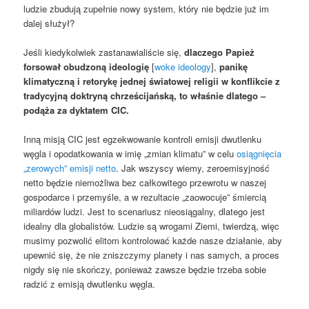
ludzie zbudują zupełnie nowy system, który nie będzie już im
dalej służył?
Jeśli kiedykolwiek zastanawialiście się,
dlaczego Papież
forsował obudzoną ideologię
[
woke ideology
],
panikę
klimatyczną i retorykę jednej światowej religii w konflikcie z
tradycyjną doktryną chrześcijańską, to właśnie dlatego –
podąża za dyktatem CIC.
Inną misją CIC jest egzekwowanie kontroli emisji dwutlenku
węgla i opodatkowania w imię „zmian klimatu” w celu
osiągnięcia
„zerowych” emisji netto
. Jak wszyscy wiemy, zeroemisyjność
netto będzie niemożliwa bez całkowitego przewrotu w naszej
gospodarce i przemyśle, a w rezultacie „zaowocuje” śmiercią
miliardów ludzi. Jest to scenariusz nieosiągalny, dlatego jest
idealny dla globalistów. Ludzie są wrogami Ziemi, twierdzą, więc
musimy pozwolić elitom kontrolować każde nasze działanie, aby
upewnić się, że nie zniszczymy planety i nas samych, a proces
nigdy się nie skończy, ponieważ zawsze będzie trzeba sobie
radzić z emisją dwutlenku węgla.