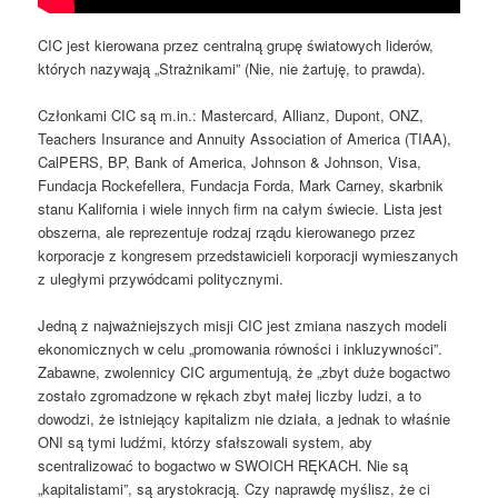
CIC jest kierowana przez centralną grupę światowych liderów,
których nazywają „Strażnikami” (Nie, nie żartuję, to prawda).
Członkami CIC są m.in.: Mastercard, Allianz, Dupont, ONZ,
Teachers Insurance and Annuity Association of America (TIAA),
CalPERS, BP, Bank of America, Johnson & Johnson, Visa,
Fundacja Rockefellera, Fundacja Forda, Mark Carney, skarbnik
stanu Kalifornia i wiele innych firm na całym świecie. Lista jest
obszerna, ale reprezentuje rodzaj rządu kierowanego przez
korporacje z kongresem przedstawicieli korporacji wymieszanych
z uległymi przywódcami politycznymi.
Jedną z najważniejszych misji CIC jest zmiana naszych modeli
ekonomicznych w celu „promowania równości i inkluzywności”.
Zabawne, zwolennicy CIC argumentują, że „zbyt duże bogactwo
zostało zgromadzone w rękach zbyt małej liczby ludzi, a to
dowodzi, że istniejący kapitalizm nie działa, a jednak to właśnie
ONI są tymi ludźmi, którzy sfałszowali system, aby
scentralizować to bogactwo w SWOICH RĘKACH. Nie są
„kapitalistami”, są arystokracją. Czy naprawdę myślisz, że ci