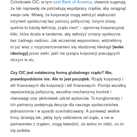
Członkowie CIC, w tym
szef Bank of America
, otwarcie sugerują,
że tak naprawdę nie potrzebują współpracy rządów, aby osiągnąć
swoje cele. Mówią, że korporacje mogą wdrożyć większość
inżynierii społecznej bez pomocy politycznej. Innymi słowy,
spełnia to każdą definicję „rządu cieni” – ogromnej korporacyjnej
kliki, która działa w tandemie, aby wdrożyć zmiany społeczne
bez żadnego nadzoru. Jak wcześniej wspomniano, widzieliśmy
to już wraz z rozprzestrzenianiem się obudzonej ideologii
[woke
ideology]
przez setki, jeśli nie tysiące korporacji pracujących
niczym w ulu.
Czy CIC jest ostateczną formą globalnego rządu? Nie,
prawdopodobnie nie. Ale to jest początek.
Rządy korporacji i
elit finansowych dla korporacji i elit finansowych. Pomija wszelką
reprezentację polityczną, wszelkie mechanizmy kontroli i
równowagi oraz jakikolwiek udział wyborców. To konglomeraty i
ich partnerzy podejmują decyzje dla naszego społeczeństwa
jednostronnie i w sposób scentralizowany. A ponieważ wielkie
firmy działają tak, jakby były oddzielone od rządu, a nie w
partnerstwie z rządem, mogą twierdzić, że wolno im robić, co im
się podoba.