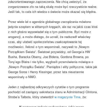
zdezorientowanego zaprzeczenia.
Nie chcą uwierzyć, że
zorganizowane zło na taką skalę może być rzeczywiście realne.
Jeśli tak, to cała ich wiedza o świecie może okazać się błędna.
Przez wiele lat o agendzie globalnego zarządzania mówiono
jedynie szeptem w elitarnych kręgach, ale raz na jakiś czas ktoś
z nich głośno wypowiadał się o tym publicznie. Być może z
arogancji, a może dlatego, że uznali, że nadszedł właściwy
czas, aby ułatwić społeczeństwu zaakceptowanie tej
możliwości. Ilekroć o tym wspominali, nazywali to „Nowym
Porządkiem Świata”. Światowi przywódcy, od George’a HW
Busha, Baracka Obamy, Joe Bidena, Gordona Browna, po
Tony’ego Blaira i nie tylko, wygłosili przemówienia mówiące o
„Nowym Porządku Świata”. Pieniądze i elity polityczne, takie jak
George Soros i Henry Kissinger, przez lata nieustannie
wspominały o NWO.
Jeden z najbardziej odkrywczych cytatów o tym programie
pochodzi od zastępcy sekretarza stanu w Administracji Clintona,
Strobe’a Talbota, który stwierdził
w magazynie Time
, że:
„W następnym stuleciu społeczeństwa, jakie znamy,