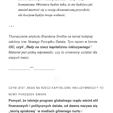
komunizmu. Obietnica będzie taka, że ​​nie będziesz już
musiał martwić się o swoją ekonomiczną przyszłość,
ale kosztem będzie twoja wolność.
−∗−
Tłumaczenie artykułu Brandona Smitha na temat kolejnej
odsłony tzw. Nowego Porządku Świata. Tym razem w formie
CIC, czyli „Rady na rzecz kapitalizmu inkluzywnego”
.
Materiał jest próbą odpowiedzi, czy to zmieniony sztafaż dla
starych treści.
____________***____________
CZYM JEST „RADA NA RZECZ KAPITALIZMU INKLUZYWNEGO”? TO
NOWY PORZĄDEK ŚWIATA
Pomysł, że istnieje program globalnego rządu wśród elit
finansowych i politycznych świata, od dawna nazywa się
„teorią spiskową” w mediach głównego nurtu
i