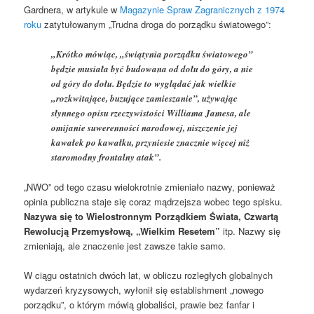
Gardnera, w artykule w
Magazynie Spraw Zagranicznych z 1974
roku
zatytułowanym „Trudna droga do porządku światowego”:
„Krótko mówiąc, „świątynia porządku światowego”
będzie musiała być budowana od dołu do góry, a nie
od góry do dołu. Będzie to wyglądać jak wielkie
„rozkwitające, buzujące zamieszanie”, używając
słynnego opisu rzeczywistości Williama Jamesa, ale
omijanie suwerenności narodowej, niszczenie jej
kawałek po kawałku, przyniesie znacznie więcej niż
staromodny frontalny atak”.
„NWO” od tego czasu wielokrotnie zmieniało nazwy, ponieważ
opinia publiczna staje się coraz mądrzejsza wobec tego spisku.
Nazywa się to Wielostronnym Porządkiem Świata, Czwartą
Rewolucją Przemysłową, „Wielkim Resetem”
itp. Nazwy się
zmieniają, ale znaczenie jest zawsze takie samo.
W ciągu ostatnich dwóch lat, w obliczu rozległych globalnych
wydarzeń kryzysowych, wyłonił się establishment „nowego
porządku”, o którym mówią globaliści, prawie bez fanfar i