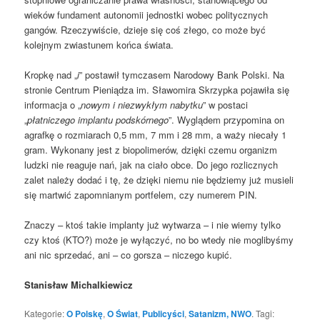
wieków fundament autonomii jednostki wobec politycznych
gangów. Rzeczywiście, dzieje się coś złego, co może być
kolejnym zwiastunem końca świata.
Kropkę nad „
i
” postawił tymczasem Narodowy Bank Polski. Na
stronie Centrum Pieniądza im. Sławomira Skrzypka pojawiła się
informacja o „
nowym i niezwykłym nabytku
” w postaci
„
płatniczego implantu podskórnego
”. Wyglądem przypomina on
agrafkę o rozmiarach 0,5 mm, 7 mm i 28 mm, a waży niecały 1
gram. Wykonany jest z biopolimerów, dzięki czemu organizm
ludzki nie reaguje nań, jak na ciało obce. Do jego rozlicznych
zalet należy dodać i tę, że dzięki niemu nie będziemy już musieli
się martwić zapomnianym portfelem, czy numerem PIN.
Znaczy – ktoś takie implanty już wytwarza – i nie wiemy tylko
czy ktoś (KTO?) może je wyłączyć, no bo wtedy nie moglibyśmy
ani nic sprzedać, ani – co gorsza – niczego kupić.
Stanisław Michalkiewicz
Kategorie:
O Polskę
,
O Świat
,
Publicyści
,
Satanizm, NWO
. Tagi: