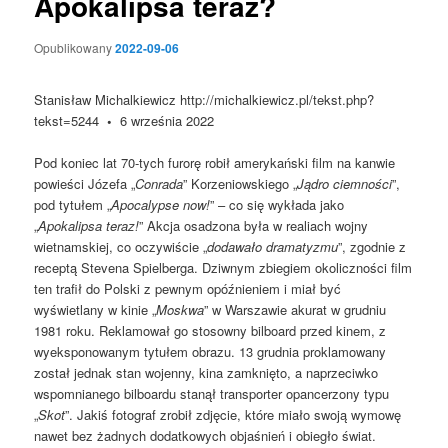
Apokalipsa teraz?
Opublikowany
2022-09-06
Stanisław Michalkiewicz http://michalkiewicz.pl/tekst.php?
tekst=5244
•
6 września 2022
Pod koniec lat 70-tych furorę robił amerykański film na kanwie
powieści Józefa „
Conrada
” Korzeniowskiego „
Jądro ciemności
”,
pod tytułem „
Apocalypse now!
” – co się wykłada jako
„
Apokalipsa teraz!
” Akcja osadzona była w realiach wojny
wietnamskiej, co oczywiście „
dodawało dramatyzmu
”, zgodnie z
receptą Stevena Spielberga. Dziwnym zbiegiem okoliczności film
ten trafił do Polski z pewnym opóźnieniem i miał być
wyświetlany w kinie „
Moskwa
” w Warszawie akurat w grudniu
1981 roku. Reklamował go stosowny bilboard przed kinem, z
wyeksponowanym tytułem obrazu. 13 grudnia proklamowany
został jednak stan wojenny, kina zamknięto, a naprzeciwko
wspomnianego bilboardu stanął transporter opancerzony typu
„
Skot
”. Jakiś fotograf zrobił zdjęcie, które miało swoją wymowę
nawet bez żadnych dodatkowych objaśnień i obiegło świat.