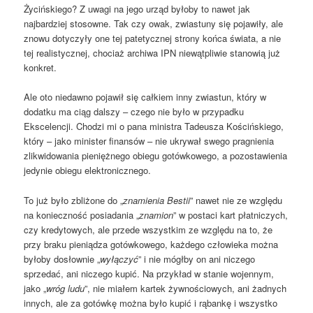
Życińskiego? Z uwagi na jego urząd byłoby to nawet jak
najbardziej stosowne. Tak czy owak, zwiastuny się pojawiły, ale
znowu dotyczyły one tej patetycznej strony końca świata, a nie
tej realistycznej, chociaż archiwa IPN niewątpliwie stanowią już
konkret.
Ale oto niedawno pojawił się całkiem inny zwiastun, który w
dodatku ma ciąg dalszy – czego nie było w przypadku
Ekscelencji. Chodzi mi o pana ministra Tadeusza Kościńskiego,
który – jako minister finansów – nie ukrywał swego pragnienia
zlikwidowania pieniężnego obiegu gotówkowego, a pozostawienia
jedynie obiegu elektronicznego.
To już było zbliżone do „
znamienia Bestii
” nawet nie ze względu
na konieczność posiadania „
znamion
” w postaci kart płatniczych,
czy kredytowych, ale przede wszystkim ze względu na to, że
przy braku pieniądza gotówkowego, każdego człowieka można
byłoby dosłownie „
wyłączyć
” i nie mógłby on ani niczego
sprzedać, ani niczego kupić. Na przykład w stanie wojennym,
jako „
wróg ludu
”, nie miałem kartek żywnościowych, ani żadnych
innych, ale za gotówkę można było kupić i rąbankę i wszystko