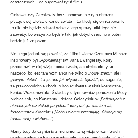
ostatecznych – co sugerował tytuł filmu.
Ciekawe, czy Czesław Miłosz inspirował się tym obrazem
pisząc swój wiersz o końcu świata – że kiedy się on rozpocznie,
to nikt nie będzie zdawał sobie z tego sprawy, nikt tego nie
zauważy, bo wszystko będzie tak, jak dotychczas, no a potem
będzie już za późno.
Nie ulega jednak wątpliwości, że i film i wiersz Czesława Miłosza
inspirowany był „
Apokalipsą
” św. Jana Ewangelisty, który
przedstawił w niej wizję końca świata, ale chyba nie tylko
naszego, bo jest tam wzmianka nie tylko o „
nowej ziemi
”, ale i
„
nowym niebie
” i że „
czasu już więcej nie będzie
”, co sugeruje,
że prawdopodobnie chodzi o koniec świata w skali kosmicznej,
koniec Wszechświata. Świadczy o tym również poruszenie Mocy
Niebieskich, co Konstanty Ildefons Gałczyński w „
Refleksjach z
nieudanych rekolekcji paryskich
” nazywał „
chwianiem się
fundamentów światów
” („
Niebo i ziemia przemijają. Chwieją się
fundamenty światów…
”).
Mamy tedy do czynienia z monumentalną wizją o rozmiarach
przekraczających ludzką wyobraźnię, ale na marginesie tej wizji