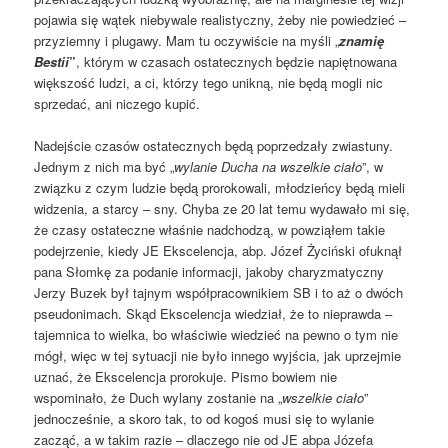
pojawia się wątek niebywale realistyczny, żeby nie powiedzieć –
przyziemny i plugawy. Mam tu oczywiście na myśli „
znamię
Bestii
”
, którym w czasach ostatecznych będzie napiętnowana
większość ludzi, a ci, którzy tego unikną, nie będą mogli nic
sprzedać, ani niczego kupić.
Nadejście czasów ostatecznych będą poprzedzały zwiastuny.
Jednym z nich ma być „
wylanie Ducha na wszelkie ciało
”, w
związku z czym ludzie będą prorokowali, młodzieńcy będą mieli
widzenia, a starcy – sny. Chyba ze 20 lat temu wydawało mi się,
że czasy ostateczne właśnie nadchodzą, w powziąłem takie
podejrzenie, kiedy JE Ekscelencja, abp. Józef Życiński ofuknął
pana Słomkę za podanie informacji, jakoby charyzmatyczny
Jerzy Buzek był tajnym współpracownikiem SB i to aż o dwóch
pseudonimach. Skąd Ekscelencja wiedział, że to nieprawda –
tajemnica to wielka, bo właściwie wiedzieć na pewno o tym nie
mógł, więc w tej sytuacji nie było innego wyjścia, jak uprzejmie
uznać, że Ekscelencja prorokuje. Pismo bowiem nie
wspominało, że Duch wylany zostanie na „
wszelkie ciało
”
jednocześnie, a skoro tak, to od kogoś musi się to wylanie
zacząć, a w takim razie – dlaczego nie od JE abpa Józefa