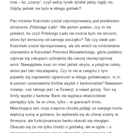
inne – bo „
czarny
”, czyli wolny rynek działał jakby nigdy nic.
Gdyby jednak nie było w obiegu gotówki?
Pan minister Kościński został zdymisjonowany pod pretekstem
sknocenia „
Polskiego Ładu
”. Nie jestem pewien, czy to nie
pretekst, bo czyż Polskiego Ładu nie można było nie sknocić,
skoro był sknocony od samego początku? Tak czy owak pan
Kościński został dymisjonowany, ale oto wrócił na ministerialne
stanowisko w Kancelarii Premiera Morawieckiego, gdzie podobno
zajmuje się zakupami uzbrojenia dla naszej niezwyciężonej
armii. Niewątpliwie musi on mieć jakieś ukryte, a potężne zalety,
skoro jest taki niezatapialny. Czy to nie w związku z tym
pojawiły się zapowiedzi ograniczeń w obiegu gotówkowym, m.in.
w postaci ustanowienia limitów wypłat z bankomatów? Nawiasem
mówiąc, coś takiego jest i w Szwecji, a nawet gorzej. Tam są
limity wypłat z banków. Bank nie wypłaca właścicielowi
pieniędzy tyle, ile on chce, tylko – w granicach limitu.
Mieszkająca tam moja znajoma chciała podjąć ze swojego konta
większą sumę w gotówce, bo wybierała się do chorej siostry w
Ameryce, ale funkcjonariusze banku okazali się nieugięci.
Okazało się że nie tylko chodzi o gotówkę, ale w ogóle – o
stopniowe ograniczanie prawa własności, stanowiącego od