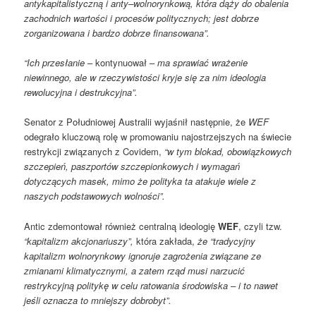
antykapitalistyczną i anty
–
wolnorynkową, która dąży do obalenia
zachodnich wartości i procesów politycznych; jest dobrze
zorganizowana i bardzo dobrze finansowana”.
“Ich przesłanie
– kontynuował –
ma sprawiać wrażenie
niewinnego, ale w rzeczywistości kryje się za nim ideologia
rewolucyjna i destrukcyjna”.
Senator z Południowej Australii wyjaśnił następnie, że
WEF
odegrało kluczową rolę w promowaniu najostrzejszych na świecie
restrykcji związanych z Covidem,
“w tym blokad, obowiązkowych
szczepień, paszportów szczepionkowych i wymagań
dotyczących masek, mimo że polityka ta atakuje wiele z
naszych podstawowych wolności”.
Antic zdemontował również centralną ideologię
WEF
, czyli tzw.
“kapitalizm akcjonariuszy”,
która zakłada,
że “tradycyjny
kapitalizm wolnorynkowy ignoruje zagrożenia związane ze
zmianami klimatycznymi, a zatem rząd musi narzucić
restrykcyjną politykę w celu ratowania środowiska – i to nawet
jeśli oznacza to mniejszy dobrobyt”.