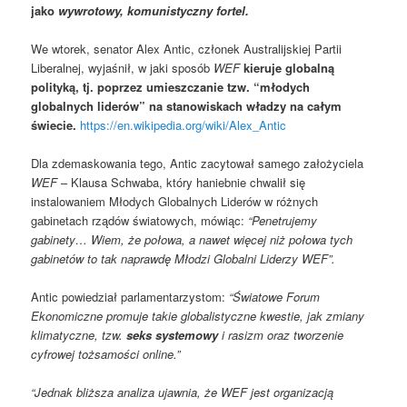
jako
wywrotowy, komunistyczny fortel.
We wtorek, senator Alex Antic, członek Australijskiej Partii
Liberalnej, wyjaśnił, w jaki sposób
WEF
kieruje globalną
polityką, tj. poprzez umieszczanie tzw. “młodych
globalnych liderów” na stanowiskach władzy na całym
świecie.
https://en.wikipedia.org/wiki/Alex_Antic
Dla zdemaskowania tego, Antic zacytował samego założyciela
WEF
– Klausa Schwaba, który haniebnie chwalił się
instalowaniem Młodych Globalnych Liderów w różnych
gabinetach rządów światowych, mówiąc:
“Penetrujemy
gabinety… Wiem, że połowa, a nawet więcej niż połowa tych
gabinetów to tak naprawdę Młodzi Globalni Liderzy WEF”.
Antic powiedział parlamentarzystom:
“Światowe Forum
Ekonomiczne promuje takie globalistyczne kwestie, jak zmiany
klimatyczne, tzw.
seks systemowy
i rasizm oraz tworzenie
cyfrowej tożsamości online.”
“Jednak bliższa analiza ujawnia, że WEF jest organizacją