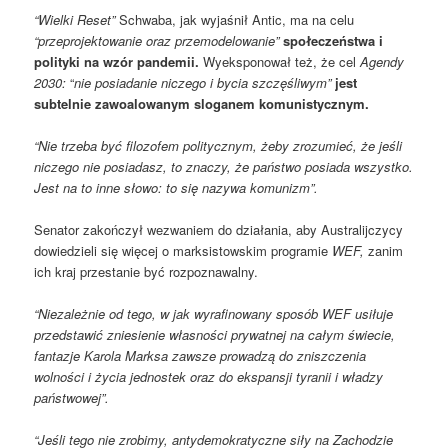
“Wielki Reset”
Schwaba, jak wyjaśnił Antic, ma na celu
“przeprojektowanie oraz przemodelowanie”
społeczeństwa i
polityki na wzór pandemii.
Wyeksponował też, że cel
Agendy
2030:
“
nie posiadanie niczego i bycia szczęśliwym”
jest
subtelnie zawoalowanym sloganem komunistycznym.
“Nie trzeba być filozofem politycznym, żeby zrozumieć, że jeśli
niczego nie posiadasz, to znaczy, że państwo posiada wszystko.
Jest na to inne słowo: to się nazywa komunizm”.
Senator zakończył wezwaniem do działania, aby Australijczycy
dowiedzieli się więcej o marksistowskim programie
WEF,
zanim
ich kraj przestanie być rozpoznawalny.
“Niezależnie od tego, w jak wyrafinowany sposób WEF usiłuje
przedstawić zniesienie własności prywatnej na całym świecie,
fantazje Karola Marksa zawsze prowadzą do zniszczenia
wolności i życia jednostek oraz do ekspansji tyranii i władzy
państwowej”.
“Jeśli tego nie zrobimy, antydemokratyczne siły na Zachodzie