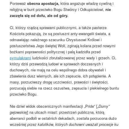
Ponieważ
obecna apostazja,
która angażuje władzę cywilną i
religijną w bunt przeciwko Bogu Stwórcy i Odkupicielowi,
nie
zaczęła się od dołu, ale od góry.
Ci, którzy rządzą sprawami publicznymi, a także pasterze
Kościoła pokazują, że są posłuszni anty-ewangelii świata, a
odmawiając należnego szacunku Chrystusowi Królowi i
posłuszeństwa Jego świętej Woli, zginają kolana przed nowymi
bożkami poprawności politycznej i palą kadzidła przed
symulakrami
ludzkości zbrutalizowanej przez wady i grzech. Ci,
którzy dziś przewodzą ludowi w sprawach doczesnych i
duchowych, nie mają na celu wspólnego dobra obywateli i
zbawienia dusz wiernych, ale ich zepsucie, ich potępienie. A
masy, porzuciwszy drogę uczciwości, prawości i świętości,
porzucają siebie na rzecz oszustwa, zepsucia i piekielnego buntu
przeciwko Bogu.
Nie dziwi widok obscenicznych manifestacji „Pride” [
„Dumy”
gejowskiej
] na ulicach miast: przestrzeń publiczna, którą
aberranci podbili w ostatnich dekadach, została porzucona dużo
wcześniej
przez katolików, których duchowni uważali procesje ku