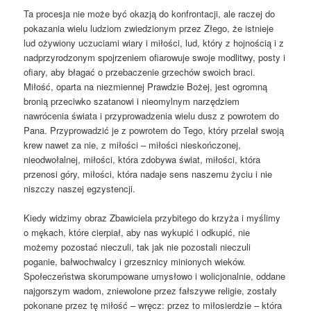
Ta procesja nie może być okazją do konfrontacji, ale raczej do
pokazania wielu ludziom zwiedzionym przez Złego, że istnieje
lud ożywiony uczuciami wiary i miłości, lud, który z hojnością i z
nadprzyrodzonym spojrzeniem ofiarowuje swoje modlitwy, posty i
ofiary, aby błagać o przebaczenie grzechów swoich braci.
Miłość, oparta na niezmiennej Prawdzie Bożej, jest ogromną
bronią przeciwko szatanowi i nieomylnym narzędziem
nawrócenia świata i przyprowadzenia wielu dusz z powrotem do
Pana. Przyprowadzić je z powrotem do Tego, który przelał swoją
krew nawet za nie, z miłości – miłości nieskończonej,
nieodwołalnej, miłości, która zdobywa świat, miłości, która
przenosi góry, miłości, która nadaje sens naszemu życiu i nie
niszczy naszej egzystencji.
Kiedy widzimy obraz Zbawiciela przybitego do krzyża i myślimy
o mękach, które cierpiał, aby nas wykupić i odkupić, nie
możemy pozostać nieczuli, tak jak nie pozostali nieczuli
poganie, bałwochwalcy i grzesznicy minionych wieków.
Społeczeństwa skorumpowane umysłowo i wolicjonalnie, oddane
najgorszym wadom, zniewolone przez fałszywe religie, zostały
pokonane przez tę miłość – wręcz: przez to miłosierdzie – która