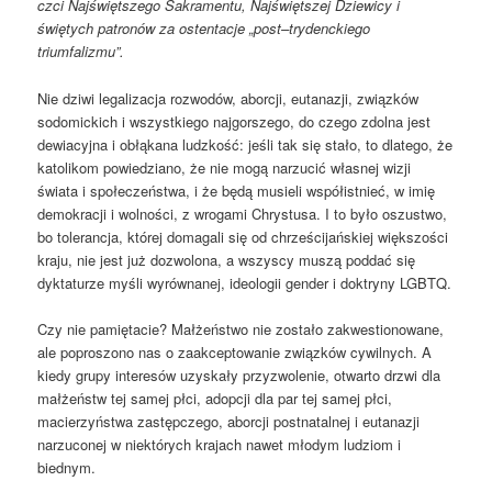
czci Najświętszego Sakramentu, Najświętszej Dziewicy i
świętych patronów za ostentacje „post
–
trydenckiego
triumfalizmu”.
Nie dziwi legalizacja rozwodów, aborcji, eutanazji, związków
sodomickich i wszystkiego najgorszego, do czego zdolna jest
dewiacyjna i obłąkana ludzkość: jeśli tak się stało, to dlatego, że
katolikom powiedziano, że nie mogą narzucić własnej wizji
świata i społeczeństwa, i że będą musieli współistnieć, w imię
demokracji i wolności, z wrogami Chrystusa. I to było oszustwo,
bo tolerancja, której domagali się od chrześcijańskiej większości
kraju, nie jest już dozwolona, a wszyscy muszą poddać się
dyktaturze myśli wyrównanej, ideologii gender i doktryny LGBTQ.
Czy nie pamiętacie? Małżeństwo nie zostało zakwestionowane,
ale poproszono nas o zaakceptowanie związków cywilnych. A
kiedy grupy interesów uzyskały przyzwolenie, otwarto drzwi dla
małżeństw tej samej płci, adopcji dla par tej samej płci,
macierzyństwa zastępczego, aborcji postnatalnej i eutanazji
narzuconej w niektórych krajach nawet młodym ludziom i
biednym.