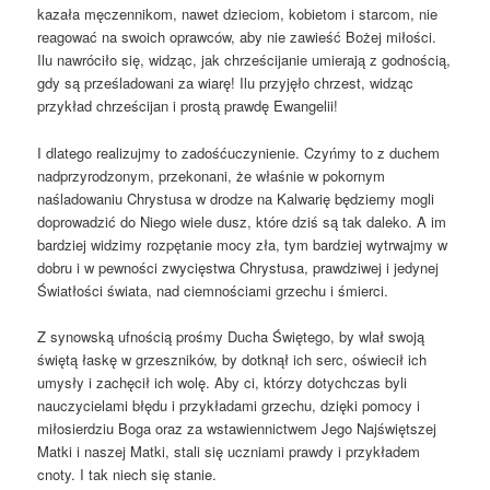
kazała męczennikom, nawet dzieciom, kobietom i starcom, nie
reagować na swoich oprawców, aby nie zawieść Bożej miłości.
Ilu nawróciło się, widząc, jak chrześcijanie umierają z godnością,
gdy są prześladowani za wiarę! Ilu przyjęło chrzest, widząc
przykład chrześcijan i prostą prawdę Ewangelii!
I dlatego realizujmy to zadośćuczynienie. Czyńmy to z duchem
nadprzyrodzonym, przekonani, że właśnie w pokornym
naśladowaniu Chrystusa w drodze na Kalwarię będziemy mogli
doprowadzić do Niego wiele dusz, które dziś są tak daleko. A im
bardziej widzimy rozpętanie mocy zła, tym bardziej wytrwajmy w
dobru i w pewności zwycięstwa Chrystusa, prawdziwej i jedynej
Światłości świata, nad ciemnościami grzechu i śmierci.
Z synowską ufnością prośmy Ducha Świętego, by wlał swoją
świętą łaskę w grzeszników, by dotknął ich serc, oświecił ich
umysły i zachęcił ich wolę. Aby ci, którzy dotychczas byli
nauczycielami błędu i przykładami grzechu, dzięki pomocy i
miłosierdziu Boga oraz za wstawiennictwem Jego Najświętszej
Matki i naszej Matki, stali się uczniami prawdy i przykładem
cnoty. I tak niech się stanie.