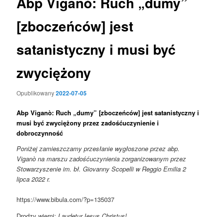
Abp Viganò: Ruch „dumy”
[zboczeńców] jest
satanistyczny i musi być
zwyciężony
Opublikowany
2022-07-05
Abp Viganò: Ruch „dumy”
[zboczeńców]
jest satanistyczny i
musi być zwyciężony przez zadośćuczynienie i
dobroczynność
Poniżej zamieszczamy przesłanie wygłoszone przez abp.
Viganò na marszu zadośćuczynienia zorganizowanym przez
Stowarzyszenie im. bł. Giovanny Scopelli w Reggio Emilia 2
lipca 2022 r.
https://www.bibula.com/?p=135037
Drodzy wierni:
Laudetur Iesus Christus!