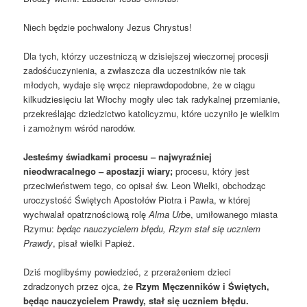
Niech będzie pochwalony Jezus Chrystus!
Dla tych, którzy uczestniczą w dzisiejszej wieczornej procesji
zadośćuczynienia, a zwłaszcza dla uczestników nie tak
młodych, wydaje się wręcz nieprawdopodobne, że w ciągu
kilkudziesięciu lat Włochy mogły ulec tak radykalnej przemianie,
przekreślając dziedzictwo katolicyzmu, które uczyniło je wielkim
i zamożnym wśród narodów.
Jesteśmy świadkami procesu – najwyraźniej
nieodwracalnego – apostazji wiary;
procesu, który jest
przeciwieństwem tego, co opisał św. Leon Wielki, obchodząc
uroczystość Świętych Apostołów Piotra i Pawła, w której
wychwalał opatrznościową rolę
Alma Urb
e, umiłowanego miasta
Rzymu:
będąc nauczycielem błędu, Rzym stał się uczniem
Prawdy
, pisał wielki Papież.
Dziś moglibyśmy powiedzieć, z przerażeniem dzieci
zdradzonych przez ojca, że
Rzym Męczenników i Świętych,
będąc nauczycielem Prawdy, stał się uczniem błędu.