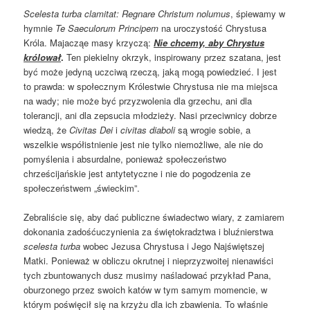
Scelesta turba clamitat: Regnare Christum nolumus
, śpiewamy w
hymnie
Te Saeculorum Principem
na uroczystość Chrystusa
Króla. Majacząe masy krzyczą:
Nie chcemy, aby Chrystus
królował
.
Ten piekielny okrzyk, inspirowany przez szatana, jest
być może jedyną uczciwą rzeczą, jaką mogą powiedzieć. I jest
to prawda: w społecznym Królestwie Chrystusa nie ma miejsca
na wady; nie może być przyzwolenia dla grzechu, ani dla
tolerancji, ani dla zepsucia młodzieży. Nasi przeciwnicy dobrze
wiedzą, że
Civitas Dei
i
civitas diaboli
są wrogie sobie, a
wszelkie współistnienie jest nie tylko niemożliwe, ale nie do
pomyślenia i absurdalne, ponieważ społeczeństwo
chrześcijańskie jest antytetyczne i nie do pogodzenia ze
społeczeństwem „świeckim”.
Zebraliście się, aby dać publiczne świadectwo wiary, z zamiarem
dokonania zadośćuczynienia za świętokradztwa i bluźnierstwa
scelesta turba
wobec Jezusa Chrystusa i Jego Najświętszej
Matki. Ponieważ w obliczu okrutnej i nieprzyzwoitej nienawiści
tych zbuntowanych dusz musimy naśladować przykład Pana,
oburzonego przez swoich katów w tym samym momencie, w
którym poświęcił się na krzyżu dla ich zbawienia. To właśnie