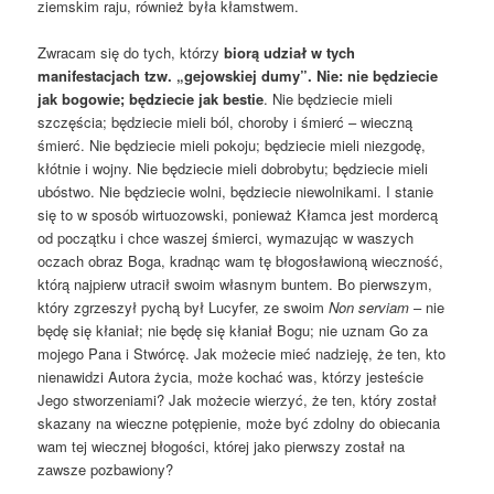
ziemskim raju, również była kłamstwem.
Zwracam się do tych, którzy
biorą udział w tych
manifestacjach tzw. „gejowskiej dumy”. Nie: nie będziecie
jak bogowie; będziecie jak bestie
. Nie będziecie mieli
szczęścia; będziecie mieli ból, choroby i śmierć – wieczną
śmierć. Nie będziecie mieli pokoju; będziecie mieli niezgodę,
kłótnie i wojny. Nie będziecie mieli dobrobytu; będziecie mieli
ubóstwo. Nie będziecie wolni, będziecie niewolnikami. I stanie
się to w sposób wirtuozowski, ponieważ Kłamca jest mordercą
od początku i chce waszej śmierci, wymazując w waszych
oczach obraz Boga, kradnąc wam tę błogosławioną wieczność,
którą najpierw utracił swoim własnym buntem. Bo pierwszym,
który zgrzeszył pychą był Lucyfer, ze swoim
Non serviam
– nie
będę się kłaniał; nie będę się kłaniał Bogu; nie uznam Go za
mojego Pana i Stwórcę. Jak możecie mieć nadzieję, że ten, kto
nienawidzi Autora życia, może kochać was, którzy jesteście
Jego stworzeniami? Jak możecie wierzyć, że ten, który został
skazany na wieczne potępienie, może być zdolny do obiecania
wam tej wiecznej błogości, której jako pierwszy został na
zawsze pozbawiony?