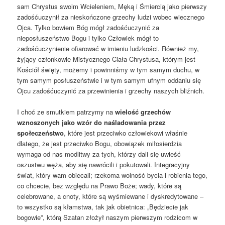
sam Chrystus swoim Wcieleniem, Męką i Śmiercią jako pierwszy
zadośćuczynił za nieskończone grzechy ludzi wobec wiecznego
Ojca. Tylko bowiem Bóg mógł zadośćuczynić za
nieposłuszeństwo Bogu i tylko Człowiek mógł to
zadośćuczynienie ofiarować w imieniu ludzkości. Również my,
żyjący członkowie Mistycznego Ciała Chrystusa, którym jest
Kościół święty, możemy i powinniśmy w tym samym duchu, w
tym samym posłuszeństwie i w tym samym ufnym oddaniu się
Ojcu zadośćuczynić za przewinienia i grzechy naszych bliźnich.
I choć ze smutkiem patrzymy na
wielość grzechów
wznoszonych jako wzór do naśladowania przez
społeczeństwo
, które jest przeciwko człowiekowi właśnie
dlatego, że jest przeciwko Bogu, obowiązek miłosierdzia
wymaga od nas modlitwy za tych, którzy dali się uwieść
oszustwu węża, aby się nawrócili i pokutowali. Integracyjny
świat, który wam obiecali; rzekoma wolność bycia i robienia tego,
co chcecie, bez względu na Prawo Boże; wady, które są
celebrowane, a cnoty, które są wyśmiewane i dyskredytowane –
to wszystko są kłamstwa, tak jak obietnica: „Będziecie jak
bogowie”, którą Szatan złożył naszym pierwszym rodzicom w