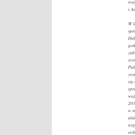
woj
i A
W l
spr
Dub
goń
zał
sys
Pul
zos
się
spr
woj
201
w n
ulu
wyp
och