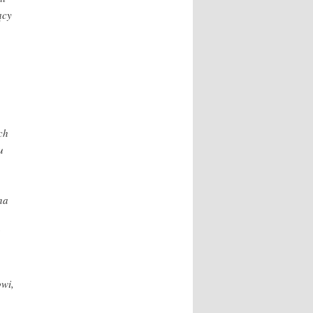
ący
ch
u
na
owi,