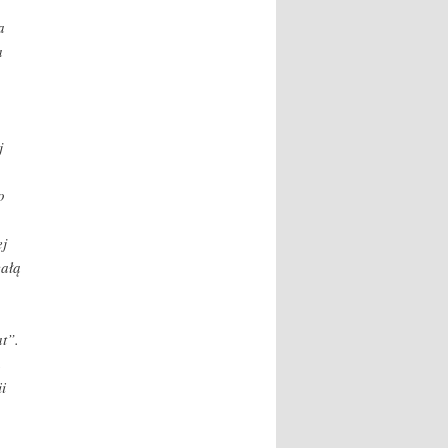
a
a
j
o
ej
całą
t”.
h
i