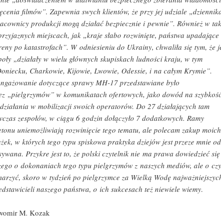
ręcenia filmów”. Zapewnia swych klientów, że przy jej udziale „dziennik
racownicy produkcji mogą działać bezpiecznie i pewnie”. Również w ta
przyjaznych miejscach, jak „kraje słabo rozwinięte, państwa upadające
ereny po katastrofach”. W odniesieniu do Ukrainy, chwaliła się tym, że j
poły „działały w wielu głównych skupiskach ludności kraju, w tym
oniecku, Charkowie, Kijowie, Lwowie, Odessie, i na całym Krymie”.
ngażowanie dotyczące sprawy MH-17 przedstawiane było
ez „pielgrzymów” w komunikatach ofertowych, jako dowód na szybkoś
 działania w mobilizacji swoich operatorów. Do 27 działających tam
czas zespołów, w ciągu 6 godzin dołączyło 7 dodatkowych. Ramy
ietonu uniemożliwiają rozwinięcie tego tematu, ale polecam zakup moich
ążek, w których tego typu spiskowa praktyka dziejów jest przeze mnie od
sywana. Przykre jest to, że polski czytelnik nie ma prawa dowiedzieć się
zego o dokonaniach tego typu pielgrzymów z naszych mediów, ale o cz
marzyć, skoro w tydzień po pielgrzymce za Wielką Wodę najważniejszyc
edstawicieli naszego państwa, o ich sukcesach też niewiele wiemy.
womir M. Kozak