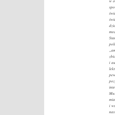
w o
spo
świ
świ
dzi
med
St
pol
„am
zbi
i a
lek
pew
poz
int
Mus
mia
i w
nas