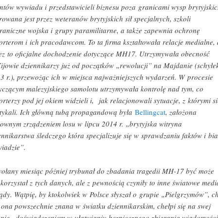
ntów wywiadu i przedstawicieli biznesu poza granicami wysp brytyjskic
rowana jest przez weteranów brytyjskich sił specjalnych, szkoli
raniczne wojska i grupy paramilitarne, a także zapewnia ochronę
orterom i ich pracodawcom. To ta firma kształtowała relacje medialne, 
ez to oficjalne dochodzenie dotyczące MH17. Utrzymywała obecność
ijowie dziennikarzy już od początków „rewolucji” na Majdanie (schyłe
3 r.), przewożąc ich w miejsca najważniejszych wydarzeń. W procesie
yczącym malezyjskiego samolotu utrzymywała kontrolę nad tym, co
orterzy pod jej okiem widzieli i, jak relacjonowali sytuacje, z którymi si
tykali. Ich główną tubą propagandową była
Bellingcat
, założona
ownym zrządzeniem losu w lipcu 2014 r. „brytyjska witryna
ennikarstwa śledczego która specjalizuje się w sprawdzaniu faktów i bi
iadzie”.
ołany miesiąc później trybunał do zbadania tragedii MH-17 być może
 korzystał z tych danych, ale z pewnością czyniły to inne światowe medi
ządy. Wątpię, by ktokolwiek w Polsce słyszał o grupie „Pielgrzymów”, c
t ona powszechnie znana w światku dziennikarskim, chełpi się na swej
onie „doświadczeniem w ułatwianiu bezpiecznego zbierania wiadomości