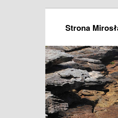
Przeskocz
do
tekstu
Strona Miros