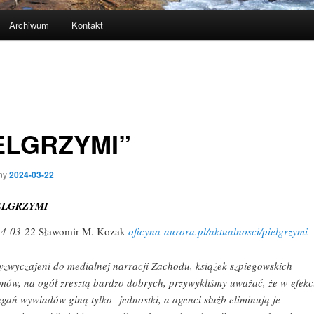
Archiwum
Kontakt
ELGRZYMI”
ny
2024-03-22
ELGRZYMI
24-03-22
Sławomir M. Kozak
oficyna-aurora.pl/aktualnosci/pielgrzymi
yzwyczajeni do medialnej narracji Zachodu, książek szpiegowskich
ilmów, na ogół zresztą bardzo dobrych, przywykliśmy uważać, że w efekc
gań wywiadów giną tylko jednostki, a agenci służb eliminują je