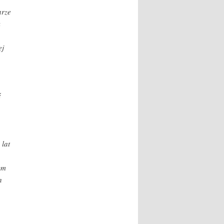
arze
k
ej
ć
 lat
ym
h