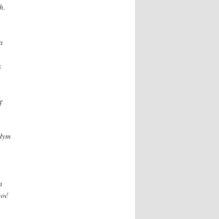
h.
a
k
ę
ałym
a
hoć