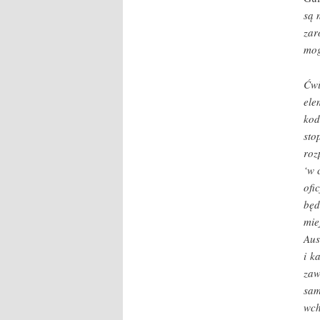
są 
zar
mog
Ćwi
ele
kod
sto
roz
‘w 
ofi
będ
mie
Aus
i k
za
sam
wch