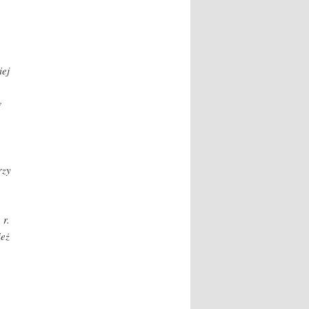
iej
w
rzy
 r.
ież