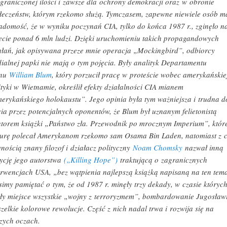
graniczonej ilości i zawsze dla ochrony demokracji oraz w obronie
łeczeństw, którym rzekomo służą. Tymczasem, zapewne niewiele osób m
adomość, że w wyniku poczynań CIA, tylko do końca 1987 r., zginęło n
ecie ponad 6 mln ludzi. Dzięki uruchomieniu takich propagandowych
ałań, jak opisywana przeze mnie operacja „Mockingbird”, odbiorcy
ialnej papki nie mają o tym pojęcia. Były analityk Departamentu
anu
William Blum
, który porzucił pracę w proteście wobec amerykańskie
ityki w Wietnamie, określił efekty działalności CIA mianem
erykańskiego holokaustu”. Jego opinia była tym ważniejsza i trudna d
cia przez potencjalnych oponentów, że Blum był uznanym felietonistą
utorem książki „Państwo zła. Przewodnik po mrocznym Imperium”, któr
turę polecał Amerykanom rzekomo sam Osama Bin Laden, natomiast z 
nością znany filozof i działacz polityczny
Noam Chomsky
nazwał inną
ycję jego autorstwa
(„Killing Hope”)
traktującą o zagranicznych
erwencjach USA, „bez wątpienia najlepszą książką napisaną na ten tema
imy pamiętać o tym, że od 1987 r. minęły trzy dekady, w czasie któryc
ły miejsce wszystkie „wojny z terroryzmem”, bombardowanie Jugosławi
szelkie kolorowe rewolucje. Część z nich nadal trwa i rozwija się na
zych oczach.