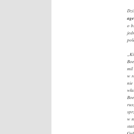
Dzi
age
o b
jed
pol
„Ki
Boe
mil
w r
nie
wła
Bo
rus
spr
w n
sta
Gul