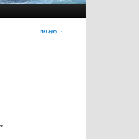
Następny
→
ie