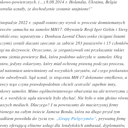
skowo-powietrznych. (…) 8.08.2014 r. Holandia, Ukraina, Belgia
ustralia uznały, że dochodzenie zostanie utajnione!”
istopadzie 2022 r. zapadł ostateczny wyrok w procesie domniemanych
awców zamachu na samolot MH17. Obywatele Rosji Igor Girkin i Sierg
iński oraz separatysta z Donbasu Leonid Charczenko (ścigani listami
czymi) zostali skazani zaocznie za zabicie 283 pasażerów i 15 członkó
ogi na dożywocie. Orzeczono, że zorganizowali oni przekazanie rakiet
temu ziemia-powietrze Buk, która podobno uderzyła w samolot. Oleg
atow, jedyny oskarżony, który miał ochronę prawną podczas procesu,
tał natomiast uniewinniony od wszystkich zarzutów, od czego prokurato
 nie odwoływali. Sąd uznał, że strącenia MH-17 dokonano omyłkowo, a
awcy tego czynu prawdopodobnie chcieli zestrzelić zupełnie inny,
skowy samolot. Mimo ogólnoświatowego oburzenia na akt terroryzmu z
4, o werdykcie sądu niewiele było słychać. Nie było o nim głośno równ
aszych mediach. Dlaczego? I tu powracamy do macierzystej firmy
bionego na całym świecie Jamesa Bonda, która na długo przed tym
adkiem powołała do życia tzw.
„Grupę Pielgrzymów”
, prywatną firmę
rony oferującą elitarne usługi dla londyńskich ambasad, dyplomatów,