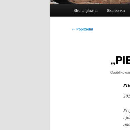
Główne
Strona główna
Skarbonka
menu
Nawigacja
←
Poprzedni
wpisu
„PI
Opublikowa
PI
20
Prz
i f
zma