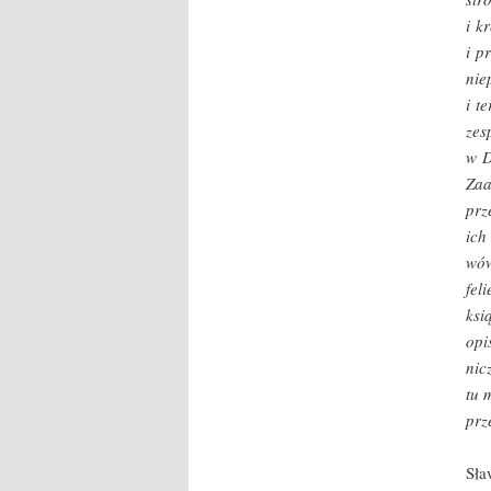
i k
i p
nie
i t
zes
w D
Zaa
prz
ich
wów
fel
ksi
opi
nic
tu 
prz
Sła