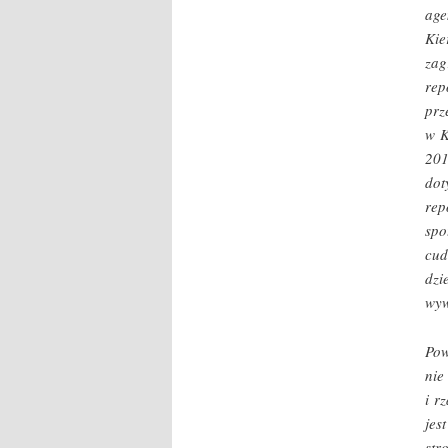
age
Kie
zag
rep
prz
w K
201
dot
rep
spo
cud
dzi
wyw
Pow
nie
i r
jes
str