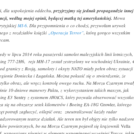
ś, dla uspokojenia oddechu,
przyjrzyjmy się jednak propagandzie innej
ncji, według mojej opinii, będącej matką tej amerykańskiej.
Mowa
rytyjskiej
MI-6
. Dla przypomnienia o co chodzi, przywołam urywek
nego z rozdziałów książki
„Operacja Terror”
, którą gorąco wszystkim
ecam.
edy w lipcu 2014 roku pasażerski samolot malezyjskich linii lotniczych,
ing 777-2H6, rejs MH-17 został zestrzelony we wschodniej Ukrainie, 
 od granicy z Rosją, samoloty i okręty NATO miały pełen obraz sytuacji
egionie Doniecka i Ługańska. Można pokusić się o stwierdzenie, że
 tylko obraz, ale wręcz kontrolę owego ruchu. Na Morzu Czarnym trwał
śnie 10-dniowe manewry Paktu, z wykorzystaniem takich maszyn, jak
eing E3
Sentry
z systemem AWACS, który pozwala obserwować wszystko
za się na obszarze setek kilometrów i Boeing EA-18G
Growler
, którego
zęt potrafi zagłuszyć, oślepić oraz zneutralizować każdy radar
adzorowanym teatrze działań. Ale teren ten był objęty nie tylko nadzor
tków powietrznych, bo na Morzu Czarnym pojawił się krążownik
Vella
f
, wyposażony również w elementy wspominanej wcześniej Tarczy, jaki