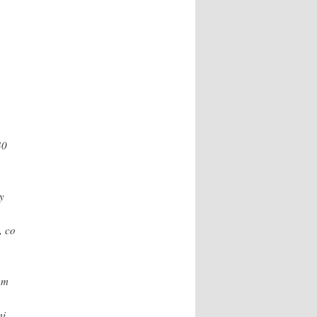
40
y
, co
em
mi