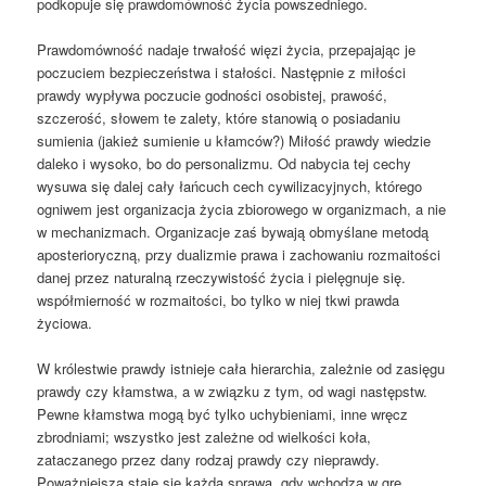
podkopuje się prawdomówność życia powszedniego.
Prawdomówność nadaje trwałość więzi życia, przepajając je
poczuciem bezpieczeństwa i stałości. Następnie z miłości
prawdy wypływa poczucie godności osobistej, prawość,
szczerość, słowem te zalety, które stanowią o posiadaniu
sumienia (jakież sumienie u kłamców?) Miłość prawdy wiedzie
daleko i wysoko, bo do personalizmu. Od nabycia tej cechy
wysuwa się dalej cały łańcuch cech cywilizacyjnych, którego
ogniwem jest organizacja życia zbiorowego w organizmach, a nie
w mechanizmach. Organizacje zaś bywają obmyślane metodą
aposterioryczną, przy dualizmie prawa i zachowaniu rozmaitości
danej przez naturalną rzeczywistość życia i pielęgnuje się.
współmierność w rozmaitości, bo tylko w niej tkwi prawda
życiowa.
W królestwie prawdy istnieje cała hierarchia, zależnie od zasięgu
prawdy czy kłamstwa, a w związku z tym, od wagi następstw.
Pewne kłamstwa mogą być tylko uchybieniami, inne wręcz
zbrodniami; wszystko jest zależne od wielkości koła,
zataczanego przez dany rodzaj prawdy czy nieprawdy.
Poważniejszą staje się każda sprawa, gdy wchodzą w grę