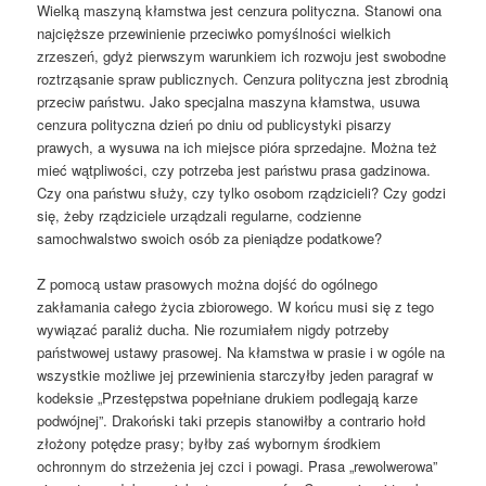
Wielką maszyną kłamstwa jest cenzura polityczna. Stanowi ona
najcięższe przewinienie przeciwko pomyślności wielkich
zrzeszeń, gdyż pierwszym warunkiem ich rozwoju jest swobodne
roztrząsanie spraw publicznych. Cenzura polityczna jest zbrodnią
przeciw państwu. Jako specjalna maszyna kłamstwa, usuwa
cenzura polityczna dzień po dniu od publicystyki pisarzy
prawych, a wysuwa na ich miejsce pióra sprzedajne. Można też
mieć wątpliwości, czy potrzeba jest państwu prasa gadzinowa.
Czy ona państwu służy, czy tylko osobom rządzicieli? Czy godzi
się, żeby rządziciele urządzali regularne, codzienne
samochwalstwo swoich osób za pieniądze podatkowe?
Z pomocą ustaw prasowych można dojść do ogólnego
zakłamania całego życia zbiorowego. W końcu musi się z tego
wywiązać paraliż ducha. Nie rozumiałem nigdy potrzeby
państwowej ustawy prasowej. Na kłamstwa w prasie i w ogóle na
wszystkie możliwe jej przewinienia starczyłby jeden paragraf w
kodeksie „Przestępstwa popełniane drukiem podlegają karze
podwójnej”. Drakoński taki przepis stanowiłby a contrario hołd
złożony potędze prasy; byłby zaś wybornym środkiem
ochronnym do strzeżenia jej czci i powagi. Prasa „rewolwerowa”