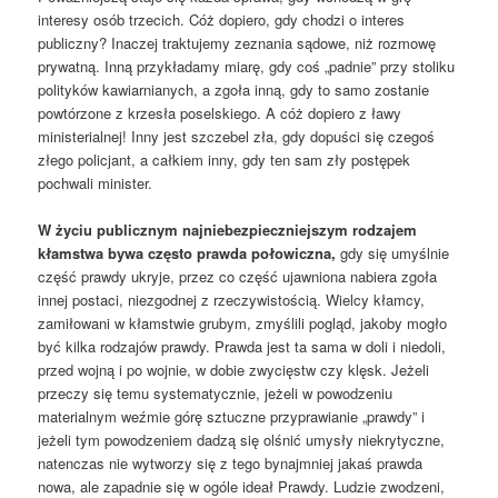
interesy osób trzecich. Cóż dopiero, gdy chodzi o interes
publiczny? Inaczej traktujemy zeznania sądowe, niż rozmowę
prywatną. Inną przykładamy miarę, gdy coś „padnie” przy stoliku
polityków kawiarnianych, a zgoła inną, gdy to samo zostanie
powtórzone z krzesła poselskiego. A cóż dopiero z ławy
ministerialnej! Inny jest szczebel zła, gdy dopuści się czegoś
złego policjant, a całkiem inny, gdy ten sam zły postępek
pochwali minister.
W życiu publicznym najniebezpieczniejszym rodzajem
kłamstwa bywa często prawda połowiczna,
gdy się umyślnie
część prawdy ukryje, przez co część ujawniona nabiera zgoła
innej postaci, niezgodnej z rzeczywistością. Wielcy kłamcy,
zamiłowani w kłamstwie grubym, zmyślili pogląd, jakoby mogło
być kilka rodzajów prawdy. Prawda jest ta sama w doli i niedoli,
przed wojną i po wojnie, w dobie zwycięstw czy klęsk. Jeżeli
przeczy się temu systematycznie, jeżeli w powodzeniu
materialnym weźmie górę sztuczne przyprawianie „prawdy” i
jeżeli tym powodzeniem dadzą się olśnić umysły niekrytyczne,
natenczas nie wytworzy się z tego bynajmniej jakaś prawda
nowa, ale zapadnie się w ogóle ideał Prawdy. Ludzie zwodzeni,