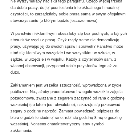
nie wytrzymałaby nacisku tego paragrafu. Czego więcej trzeba
dla dobra prasy, do jej podniesienia intelektualnego i moralnej
czystości, to zarządziłaby sobie prasa sama w swym oficjalnym
stowarzyszeniu (o którym będzie jeszcze mowa).
W państwie niekłamliwym obeszłoby się bez poufnych, a tajnych
stosunków rządu z prasą. Czyż rządy same nie demoralizują
prasy, używając jej do swoich spraw i sprawek? Państwo może
stać się kłamliwym wszędzie i we wszystkim: w szkole, w
sądzie, w urzędzie i w wojsku. Każdy z czytelników sam, z
własnej obserwacji, przypomni sobie przykładów tego aż za
dużo.
Zakłamaniem jest wszelka sztuczność, wprowadzona w życie
publiczne. Np., ażeby prace biurowe i w ogóle wszelkie zajęcia
pozadomowe, związane z zegarem zaczynać od rana o godzinę
wcześniej (co latem jest chwalebne), nakazuje się przesuwać
zegary o godzinę naprzód. Zamiast powiedzieć: pójdziesz do
biura o godzinie siódmej rano, robi się godzinę 8-mą o godzinę
wcześniej. Nonsens charakterystyczny istny symbol
zakłamania.