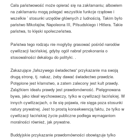
Cała państwowość może opierać się na zakłamaniu; albowiem
na zakłamaniu mogą polegać wszystkie funkcje rządowe i
wszelkie ’ stosunki urzędów głównych z ludnością. Takim było
państwo Mikołajów, Napoleona III, Piłsudskiego i Hitlera. Takie
państwa, to klęski społeczeństwa.
Państwa tego rodzaju nie mogłyby grasować pośród narodów
cywilizacji łacińskiej, gdyby ogół nabrał przekonania o
stosowalności dekalogu do polityki. .
Zakazujące „fałszywego świadectwa” przykazanie ma swoją
drugą stronę, tj. nakaz, żeby dawać świadectwo prawdzie.
Potępione jest kłamstwo, a zatem zalecony jest kult prawdy.
Zalążkiem ideału prawdy jest prawdomówność. Pielęgnowana
bywa, jako ideał wychowawczy, tylko w cywilizacji łacińskiej. W
innych cywilizacjach, o ile się pojawia, nie sięga poza stosunki
natury prywatnej. Jest to prostą konsekwencją faktu, że tylko w
cywilizacji łacińskiej życie publiczne podlega wymaganiom
moralności również, jak prywatne.
Buddyjskie przykazanie prawdomówności obowiązuje tylko