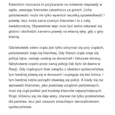
Katechizm rozszerza to przykazanie na mówienie nieprawdy w
ogóle, uważając kłamstwo zasadniczo za grzech. Licha
państwowość może nie tylko wywrócić wszelką sprawiedliwość i
prawdę, lecz może sama szerzyć kłamstwo i to z całą
świadomością. Obywatelowi więc musi być wolno odezwać się
głośno i dochodzić samemu prawdy na własną rękę, gdy u góry
kłamią.
Gdziekolwiek celem rządu jest tylko utrzymać się przy rządach,
państwowość staje się kłamliwą. Gdy filarem rządu staje się
policja tajna, nastaje urodzaj na donosicieli i fałszywe donosy,
fabrykowane często przez samą policję (tak było od dawna w
Rosji). Gdy rządzącym brak związku z ideałami społeczeństwa,
tym bardziej pławią się w donosach i szpieguje się bez końca, i
tym bardziej ludzie porządni obawiają się policji. A kiedy się raz
wprowadzi kłamstwo, jako podstawę urządzeń państwowych,
musi się rząd poddać pod kuratelę kłamców najsprytniejszych.
Rząd, któremu się nie daje wiary, stanowi nie tylko przekleństwo
dla państwa, lecz jest zarazem straszliwym demoralizatorem
społeczeństwa.