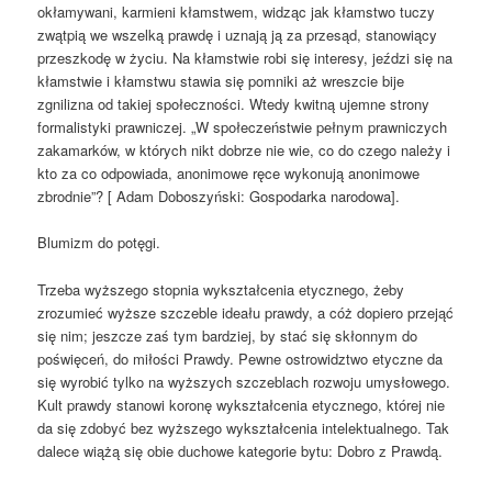
okłamywani, karmieni kłamstwem, widząc jak kłamstwo tuczy
zwątpią we wszelką prawdę i uznają ją za przesąd, stanowiący
przeszkodę w życiu. Na kłamstwie robi się interesy, jeździ się na
kłamstwie i kłamstwu stawia się pomniki aż wreszcie bije
zgnilizna od takiej społeczności. Wtedy kwitną ujemne strony
formalistyki prawniczej. „W społeczeństwie pełnym prawniczych
zakamarków, w których nikt dobrze nie wie, co do czego należy i
kto za co odpowiada, anonimowe ręce wykonują anonimowe
zbrodnie”? [ Adam Doboszyński: Gospodarka narodowa].
Blumizm do potęgi.
Trzeba wyższego stopnia wykształcenia etycznego, żeby
zrozumieć wyższe szczeble ideału prawdy, a cóż dopiero przejąć
się nim; jeszcze zaś tym bardziej, by stać się skłonnym do
poświęceń, do miłości Prawdy. Pewne ostrowidztwo etyczne da
się wyrobić tylko na wyższych szczeblach rozwoju umysłowego.
Kult prawdy stanowi koronę wykształcenia etycznego, której nie
da się zdobyć bez wyższego wykształcenia intelektualnego. Tak
dalece wiążą się obie duchowe kategorie bytu: Dobro z Prawdą.