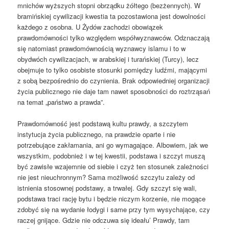
mnichów wyższych stopni obrządku żółtego (bezżennych). W
bramińskiej cywilizacji kwestia ta pozostawiona jest dowolności
każdego z osobna. U Żydów zachodzi obowiązek
prawdomówności tylko względem współwyznawców. Odznaczają
się natomiast prawdomównością wyznawcy islamu i to w
obydwóch cywilizacjach, w arabskiej i turańskiej (Turcy), lecz
obejmuje to tylko osobiste stosunki pomiędzy ludźmi, mającymi
z sobą bezpośrednio do czynienia. Brak odpowiedniej organizacji
życia publicznego nie daje tam nawet sposobności do roztrząsań
na temat „państwo a prawda”.
Prawdomówność jest podstawą kultu prawdy, a szczytem
instytucja życia publicznego, na prawdzie oparte i nie
potrzebujące zakłamania, ani go wymagające. Albowiem, jak we
wszystkim, podobnież i w tej kwestii, podstawa i szczyt muszą
być zawisłe wzajemnie od siebie i czyż ten stosunek zależności
nie jest nieuchronnym? Sama możliwość szczytu zależy od
istnienia stosownej podstawy, a trwałej. Gdy szczyt się wali,
podstawa traci rację bytu i będzie niczym korzenie, nie mogące
zdobyć się na wydanie łodygi i same przy tym wysychające, czy
raczej gnijące. Gdzie nie odczuwa się ideału’ Prawdy, tam