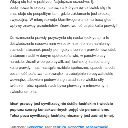
Wiążą się też w praktyce. Najcięższe oszustwo, tj.
podejmowanie rzeczy i spraw, na których ów człowiek się nie
zna, staje się pospolitym tam, gdzie zakłamanie jest rzeczą
zwyczajną. W miarę rozwoju kłamliwego blumizmu tracą głos i
wpływy znawcy przedmiotów. Znawstwo toć część kultu prawdy!
Do wzmożenia prawdy przyczynia się nauka (odkrycia), a to
doświadczenie nasuwa nam wniosek niezmiernie znamienny:
zachodzi stosunek prosty pomiędzy stopniem prawdomówności,
a stanem nauki w danym społeczeństwie, w państwie czy
narodzie. Jeżeli w obrębie cywilizacji łacińskiej zaniecha się
kultu prawdy, musi nastąpić rozbicie społeczne, upadek narodu,
bezsilność państwa na zewnątrz, a zobojętnienie obywatelskie
wewnątrz, albowiem poderwie się zasadniczo wielkie siły
twórcze. Toteż upadek nauk bywa pierwszym mimowolnym
zwiastunem zła.
Ideał prawdy jest cywilizacyjnie ściśle łacińskim i wiedzie
poprzez szereg konsekwentnych pojęć do personalizmu.
Toteż poza cywilizacją łacińską nieznany jest żadnej innej.
Kategorie:
Koneczny
. Tagi:
cenzura
,
Koneczny
,
państwowość
.