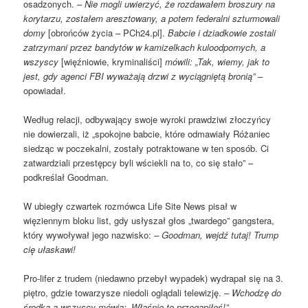
osadzonych. –
Nie mogli uwierzyć, że rozdawałem broszury na
korytarzu, zostałem aresztowany, a potem federalni szturmowali
domy
[obrońców życia – PCh24.pl].
Babcie i dziadkowie zostali
zatrzymani przez bandytów w kamizelkach kuloodpornych, a
wszyscy
[więźniowie, kryminaliści]
mówili: „Tak, wiemy, jak to
jest, gdy agenci FBI wyważają drzwi z wyciągniętą bronią”
–
opowiadał.
Według relacji, odbywający swoje wyroki prawdziwi złoczyńcy
nie dowierzali, iż „spokojne babcie, które odmawiały Różaniec
siedząc w poczekalni, zostały potraktowane w ten sposób. Ci
zatwardziali przestępcy byli wściekli na to, co się stało” –
podkreślał Goodman.
W ubiegły czwartek rozmówca Life Site News pisał w
więziennym bloku list, gdy usłyszał głos „twardego” gangstera,
który wywoływał jego nazwisko:
–
Goodman, wejdź tutaj! Trump
cię ułaskawi!
Pro-lifer z trudem (niedawno przebył wypadek) wydrapał się na 3.
piętro, gdzie towarzysze niedoli oglądali telewizję. –
Wchodzę do
środka a wszyscy mówią: „Właśnie to przegapiłeś!”
.