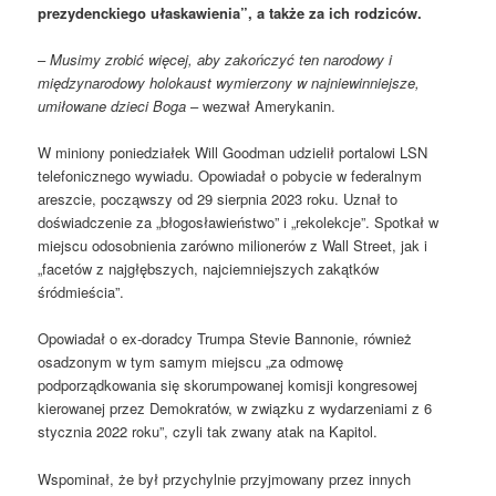
prezydenckiego ułaskawienia”, a także za ich rodziców.
–
Musimy zrobić więcej, aby zakończyć ten narodowy i
międzynarodowy holokaust wymierzony w najniewinniejsze,
umiłowane dzieci Boga
– wezwał Amerykanin.
W miniony poniedziałek Will Goodman udzielił portalowi LSN
telefonicznego wywiadu. Opowiadał o pobycie w federalnym
areszcie, począwszy od 29 sierpnia 2023 roku. Uznał to
doświadczenie za „błogosławieństwo” i „rekolekcje”. Spotkał w
miejscu odosobnienia zarówno milionerów z Wall Street, jak i
„facetów z najgłębszych, najciemniejszych zakątków
śródmieścia”.
Opowiadał o ex-doradcy Trumpa Stevie Bannonie, również
osadzonym w tym samym miejscu „za odmowę
podporządkowania się skorumpowanej komisji kongresowej
kierowanej przez Demokratów, w związku z wydarzeniami z 6
stycznia 2022 roku”, czyli tak zwany atak na Kapitol.
Wspominał, że był przychylnie przyjmowany przez innych