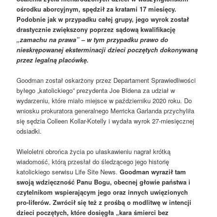
ośrodku aborcyjnym, spędził za kratami 17 miesięcy.
Podobnie jak w przypadku całej grupy, jego wyrok został
drastycznie zwiększony poprzez sądową kwalifikację
„zamachu na prawa” – w tym przypadku prawo do
nieskrępowanej eksterminacji dzieci poczętych dokonywaną
przez legalną placówkę.
Goodman został oskarżony przez Departament Sprawiedliwości
byłego „katolickiego” prezydenta Joe Bidena za udział w
wydarzeniu, które miało miejsce w październiku 2020 roku. Do
wniosku prokuratora generalnego Merricka Garlanda przychyliła
się sędzia Colleen Kollar-Kotelly i wydała wyrok 27-miesięcznej
odsiadki.
Wieloletni obrońca życia po ułaskawieniu nagrał krótką
wiadomość, którą przesłał do śledzącego jego historię
katolickiego serwisu Life Site News.
Goodman wyraził tam
swoją wdzięczność Panu Bogu, obecnej głowie państwa i
czytelnikom wspierającym jego oraz innych uwięzionych
pro-liferów. Zwrócił się też z prośbą o modlitwę w intencji
dzieci poczętych, które dosięgła „kara śmierci bez