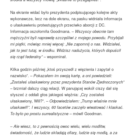
Na ekranie widać było prezydenta podpisującego kolejne akty
wykonawcze, lecz na dole ekranu, na pasku widniała informacja
o ułaskawieniu protestujących przeciwko aborcji z DC.
Informacja oszołomiła Goodmana. –
Wszyscy obecnie tam
mężczyźni byli naprawdę szczęśliwi z mojego powodu. Przybijali
mi piątki, mówiąc mniej więcej: „Nie zapomnij o nas. Widziałeś,
jak to jest tutaj, w środku. Widzisz nadużycia, których dopuścił
się rząd federalny”
– wspominał.
Kilka godzin później „ktoś przyszedł z więzienia i zapytał o
nazwisko”.
– Pokazałem im swoją kartę, a oni powiedzieli:
„Zostałeś ułaskawiony przez prezydenta Stanów Zjednoczonych”
– brzmiał dalszy ciąg relacji. W panującej wokół ciszy dał się
słyszeć z oddali głos jakiegoś więźnia: „Czy zostałeś
ułaskawiony, Will?”. –
Odpowiedziałem: „Trump właśnie mnie
ułaskawił!”. I wszyscy, 60 facetów zaczęło wiwatować i klaskać.
To było po prostu surrealistyczne
– mówił Goodman.
–
Ale wiesz, to z pewnością owoc wielu, wielu modlitw,
świadomość, że ludzie składają ofiary, ludzie się modlą, a za