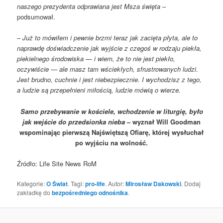
naszego prezydenta odprawiana jest Msza święta
–
podsumował.
–
Już to mówiłem i pewnie brzmi teraz jak zacięta płyta, ale to
naprawdę doświadczenie jak wyjście z czegoś w rodzaju piekła,
piekielnego środowiska — i wiem, że to nie jest piekło,
oczywiście — ale masz tam wściekłych, sfrustrowanych ludzi.
Jest brudno, cuchnie i jest niebezpiecznie. I wychodzisz z tego,
a ludzie są przepełnieni miłością, ludzie mówią o wierze.
Samo przebywanie w kościele, wchodzenie w liturgię, było
jak wejście do przedsionka nieba
– wyznał Will Goodman
wspominając pierwszą Najświętszą Ofiarę, której wysłuchał
po wyjściu na wolność.
Źródło: Life Site News RoM
Kategorie:
O Świat
. Tagi:
pro-life
. Autor:
Mirosław Dakowski
. Dodaj
zakładkę do
bezpośredniego odnośnika
.