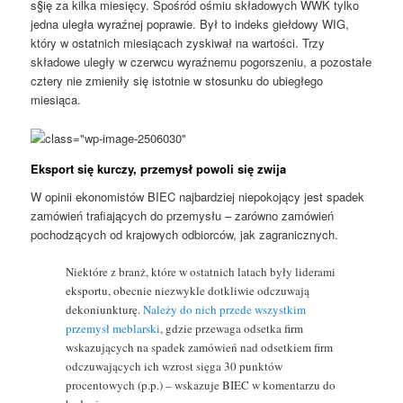
s§ię za kilka miesięcy. Spośród ośmiu składowych WWK tylko
jedna uległa wyraźnej poprawie. Był to indeks giełdowy WIG,
który w ostatnich miesiącach zyskiwał na wartości. Trzy
składowe uległy w czerwcu wyraźnemu pogorszeniu, a pozostałe
cztery nie zmieniły się istotnie w stosunku do ubiegłego
miesiąca.
Eksport się kurczy, przemysł powoli się zwija
W opinii ekonomistów BIEC najbardziej niepokojący jest spadek
zamówień trafiających do przemysłu – zarówno zamówień
pochodzących od krajowych odbiorców, jak zagranicznych.
Niektóre z branż, które w ostatnich latach były liderami
eksportu, obecnie niezwykle dotkliwie odczuwają
dekoniunkturę.
Należy do nich przede wszystkim
przemysł meblarski
, gdzie przewaga odsetka firm
wskazujących na spadek zamówień nad odsetkiem firm
odczuwających ich wzrost sięga 30 punktów
procentowych (p.p.) – wskazuje BIEC w komentarzu do