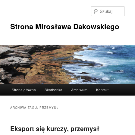
Przeskocz
Przeskocz
do
do
Szuka
tekstu
widgetów
Strona Mirosława Dakowskiego
Główne
Strona główna
Skarbonka
Archiwum
Kontakt
menu
ARCHIWA TAGU:
PRZEMYSŁ
Eksport się kurczy, przemysł