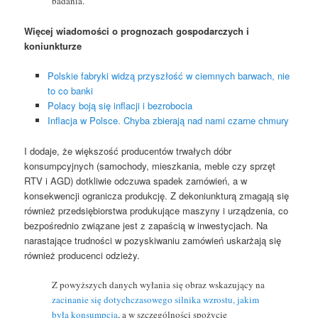
badania.
Więcej wiadomości o prognozach gospodarczych i
koniunkturze
Polskie fabryki widzą przyszłość w ciemnych barwach, nie
to co banki
Polacy boją się inflacji i bezrobocia
Inflacja w Polsce. Chyba zbierają nad nami czarne chmury
I dodaje, że większość producentów trwałych dóbr
konsumpcyjnych (samochody, mieszkania, meble czy sprzęt
RTV i AGD) dotkliwie odczuwa spadek zamówień, a w
konsekwencji ogranicza produkcję. Z dekoniunkturą zmagają się
również przedsiębiorstwa produkujące maszyny i urządzenia, co
bezpośrednio związane jest z zapaścią w inwestycjach. Na
narastające trudności w pozyskiwaniu zamówień uskarżają się
również producenci odzieży.
Z powyższych danych wyłania się obraz wskazujący na
zacinanie się dotychczasowego silnika wzrostu, jakim
była konsumpcja
, a w szczególności spożycie