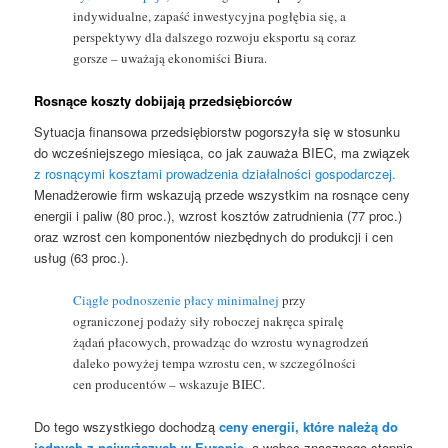
indywidualne, zapaść inwestycyjna pogłębia się, a
perspektywy dla dalszego rozwoju eksportu są coraz
gorsze – uważają ekonomiści Biura.
Rosnące koszty dobijają przedsiębiorców
Sytuacja finansowa przedsiębiorstw pogorszyła się w stosunku
do wcześniejszego miesiąca, co jak zauważa BIEC, ma związek
z rosnącymi kosztami prowadzenia działalności gospodarczej.
Menadżerowie firm wskazują przede wszystkim na rosnące ceny
energii i paliw (80 proc.), wzrost kosztów zatrudnienia (77 proc.)
oraz wzrost cen komponentów niezbędnych do produkcji i cen
usług (63 proc.).
Ciągłe podnoszenie płacy minimalnej
przy
ograniczonej podaży siły roboczej nakręca spiralę
żądań płacowych, prowadząc do wzrostu wynagrodzeń
daleko powyżej tempa wzrostu cen, w szczególności
cen producentów – wskazuje BIEC.
Do tego wszystkiego dochodzą
ceny energii, które należą do
jednych z najwyższych w Europie
,
a wobec znacznego stopnia