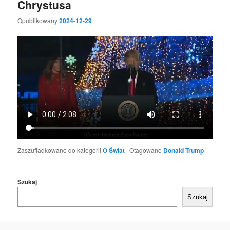
Chrystusa
Opublikowany
2024-12-29
Zaszufladkowano do kategorii
O Świat
|
Otagowano
Donald Trump
Szukaj
Szukaj