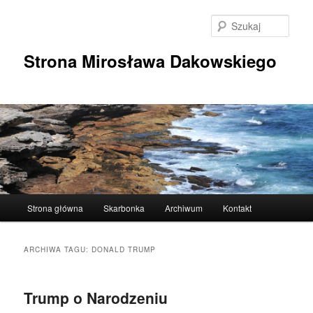
Przeskocz
Przeskocz
do
do
Szuka
tekstu
widgetów
Strona Mirosława Dakowskiego
Główne
Strona główna
Skarbonka
Archiwum
Kontakt
menu
ARCHIWA TAGU:
DONALD TRUMP
Trump o Narodzeniu