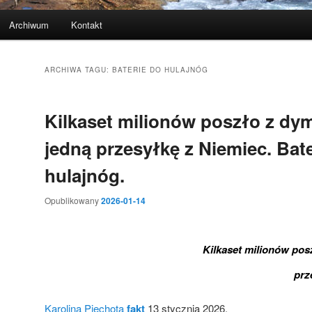
Archiwum
Kontakt
ARCHIWA TAGU:
BATERIE DO HULAJNÓG
Kilkaset milionów poszło z dy
jedną przesyłkę z Niemiec. Bat
hulajnóg.
Opublikowany
2026-01-14
Kilkaset milionów po
prz
Karolina Piechota
fakt
13 stycznia 2026,