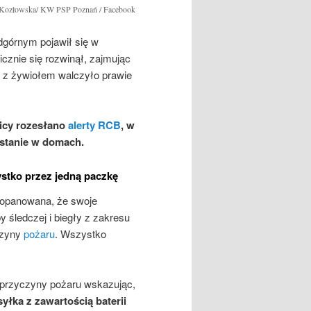
a Kozłowska/ KW PSP Poznań / Facebook
górnym pojawił się w
cznie się rozwinął, zajmując
in z żywiołem walczyło prawie
icy rozesłano
alerty RCB
, w
ostanie w domach.
stko przez jedną paczkę
e opanowana, że swoje
y śledczej i biegły z zakresu
yczyny
pożaru
. Wszystko
 przyczyny pożaru wskazując,
yłka z zawartością baterii