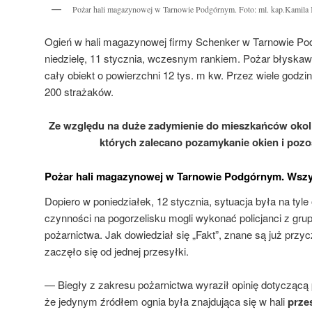
Pożar hali magazynowej w Tarnowie Podgórnym. Foto: ml. kap.Kamil
Ogień w hali magazynowej firmy Schenker w Tarnowie Pod
niedzielę, 11 stycznia, wczesnym rankiem. Pożar błyskawi
cały obiekt o powierzchni 12 tys. m kw. Przez wiele godz
200 strażaków.
Ze względu na duże zadymienie do mieszkańców okol
których zalecano pozamykanie okien i poz
Pożar hali magazynowej w Tarnowie Podgórnym. Wszy
Dopiero w poniedziałek, 12 stycznia, sytuacja była na tyl
czynności na pogorzelisku mogli wykonać policjanci z grup
pożarnictwa. Jak dowiedział się „Fakt”, znane są już prz
zaczęło się od jednej przesyłki.
— Biegły z zakresu pożarnictwa wyraził opinię dotyczącą
że jedynym źródłem ognia była znajdująca się w hali
przes