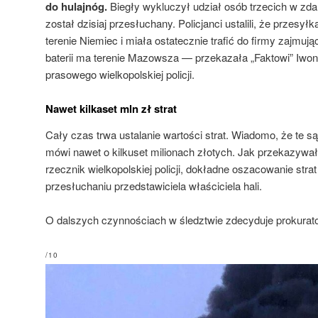
do hulajnóg.
Biegły wykluczył udział osób trzecich w zda
został dzisiaj przesłuchany. Policjanci ustalili, że przesył
terenie Niemiec i miała ostatecznie trafić do firmy zajmuj
baterii ma terenie Mazowsza — przekazała „Faktowi” Iwon
prasowego wielkopolskiej policji.
Nawet kilkaset mln zł strat
Cały czas trwa ustalanie wartości strat. Wiadomo, że te s
mówi nawet o kilkuset milionach złotych. Jak przekazywał
rzecznik wielkopolskiej policji, dokładne oszacowanie stra
przesłuchaniu przedstawiciela właściciela hali.
O dalszych czynnościach w śledztwie zdecyduje prokurato
/10