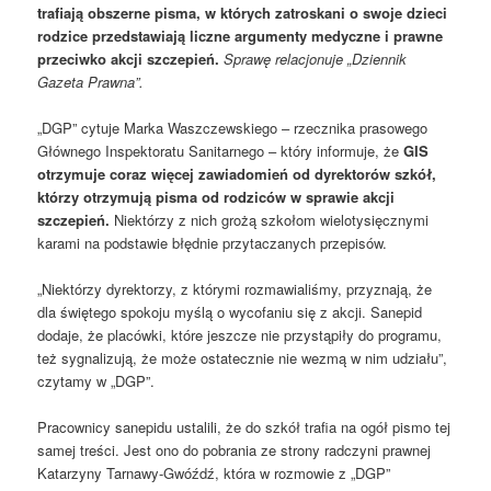
trafiają obszerne pisma, w których zatroskani o swoje dzieci
rodzice przedstawiają liczne argumenty medyczne i prawne
przeciwko akcji szczepień.
Sprawę relacjonuje „Dziennik
Gazeta Prawna”.
„DGP” cytuje Marka Waszczewskiego – rzecznika prasowego
Głównego Inspektoratu Sanitarnego – który informuje, że
GIS
otrzymuje coraz więcej zawiadomień od dyrektorów szkół,
którzy otrzymują pisma od rodziców w sprawie akcji
szczepień.
Niektórzy z nich grożą szkołom wielotysięcznymi
karami na podstawie błędnie przytaczanych przepisów.
„Niektórzy dyrektorzy, z którymi rozmawialiśmy, przyznają, że
dla świętego spokoju myślą o wycofaniu się z akcji. Sanepid
dodaje, że placówki, które jeszcze nie przystąpiły do programu,
też sygnalizują, że może ostatecznie nie wezmą w nim udziału”,
czytamy w „DGP”.
Pracownicy sanepidu ustalili, że do szkół trafia na ogół pismo tej
samej treści. Jest ono do pobrania ze strony radczyni prawnej
Katarzyny Tarnawy-Gwóźdź, która w rozmowie z „DGP”