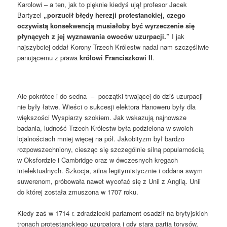
Karolowi – a ten, jak to pięknie kiedyś ujął profesor Jacek
Bartyzel
„porzucił błędy herezji protestanckiej, czego
oczywistą konsekwencją musiałoby być wyrzeczenie się
płynących z jej wyznawania owoców uzurpacji.”
I jak
najszybciej oddał Korony Trzech Królestw nadal nam szczęśliwie
panującemu z prawa
królowi Franciszkowi II
.
Ale pokrótce i do sedna – początki trwającej do dziś uzurpacji
nie były łatwe. Wieści o sukcesji elektora Hanoweru były dla
większości Wyspiarzy szokiem. Jak wskazują najnowsze
badania, ludność Trzech Królestw była podzielona w swoich
lojalnościach mniej więcej na pół. Jakobityzm był bardzo
rozpowszechniony, ciesząc się szczególnie silną popularnością
w Oksfordzie i Cambridge oraz w ówczesnych kręgach
intelektualnych. Szkocja, silna legitymistycznie i oddana swym
suwerenom, próbowała nawet wycofać się z Unii z Anglią. Unii
do której została zmuszona w 1707 roku.
Kiedy zaś w 1714 r. zdradziecki parlament osadził na brytyjskich
tronach protestanckiego uzurpatora i gdy stara partia torysów,