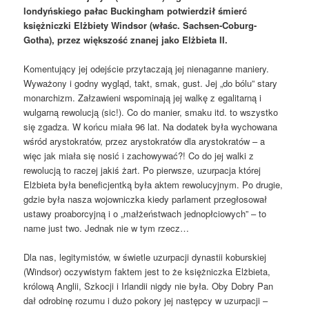
londyńskiego pałac Buckingham potwierdził śmierć
księżniczki Elżbiety Windsor (właśc. Sachsen-Coburg-
Gotha), przez większość znanej jako Elżbieta II.
Komentujący jej odejście przytaczają jej nienaganne maniery.
Wyważony i godny wygląd, takt, smak, gust. Jej „do bólu” stary
monarchizm. Załzawieni wspominają jej walkę z egalitarną i
wulgarną rewolucją (sic!). Co do manier, smaku itd. to wszystko
się zgadza. W końcu miała 96 lat. Na dodatek była wychowana
wśród arystokratów, przez arystokratów dla arystokratów – a
więc jak miała się nosić i zachowywać?! Co do jej walki z
rewolucją to raczej jakiś żart. Po pierwsze, uzurpacja której
Elżbieta była beneficjentką była aktem rewolucyjnym. Po drugie,
gdzie była nasza wojowniczka kiedy parlament przegłosował
ustawy proaborcyjną i o „małżeństwach jednopłciowych” – to
name just two. Jednak nie w tym rzecz…
Dla nas, legitymistów, w świetle uzurpacji dynastii koburskiej
(Windsor) oczywistym faktem jest to że księżniczka Elżbieta,
królową Anglii, Szkocji i Irlandii nigdy nie była. Oby Dobry Pan
dał odrobinę rozumu i dużo pokory jej następcy w uzurpacji –