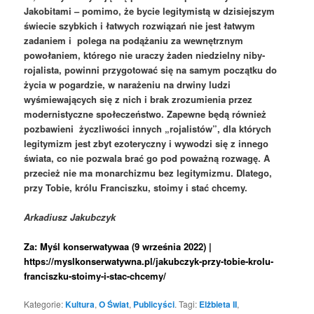
Jakobitami – pomimo, że bycie legitymistą w dzisiejszym
świecie szybkich i łatwych rozwiązań nie jest łatwym
zadaniem i polega na podążaniu za wewnętrznym
powołaniem, którego nie uraczy żaden niedzielny niby-
rojalista, powinni przygotować się na samym początku do
życia w pogardzie, w narażeniu na drwiny ludzi
wyśmiewających się z nich i brak zrozumienia przez
modernistyczne społeczeństwo. Zapewne będą również
pozbawieni życzliwości innych „rojalistów”, dla których
legitymizm jest zbyt ezoteryczny i wywodzi się z innego
świata, co nie pozwala brać go pod poważną rozwagę. A
przecież nie ma monarchizmu bez legitymizmu. Dlatego,
przy Tobie, królu Franciszku, stoimy i stać chcemy.
Arkadiusz Jakubczyk
Za: Myśl konserwatywaa (9 września 2022) |
https://myslkonserwatywna.pl/jakubczyk-przy-tobie-krolu-
franciszku-stoimy-i-stac-chcemy/
Kategorie:
Kultura
,
O Świat
,
Publicyści
. Tagi:
Elżbieta II
,