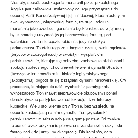
Niestety, sposób postrzegania monarchii przez przeciętnego
Anglika jest całkowicie uzależniony od jego przywiązania do
obecnej Partii Konserwatywnej i jej lini ideowej, która niestety w
swej wypaczonej, whigowskiej formie, traktuje i toleruje
monarchię jako ozdobę. I generalnie będzie robić, co w jej mocy,
by monarchię utrzymać (w jej hanowerskiej formie), pod
warunkiem, że ta nie będzie robić nic, jedynie służyć
parlamentowi. To efekt tego że z biegiem czasu, wielu rojalistów
(torysów w szczególności) w swoistym wyspiarskim
partykularyźmie, kierując się potrzebą zachowania stabilności i
spokoju społecznego, choć pierwotnie wierni dynastii Stuartów
(tworząc w ten sposób m.in. historię legitymistycznego
jakobityzmu), pogodziła się z rządami dynastii hanowerskiej. Ów
precedens, istniejący do dziś, wychodzi z paradygmatu
wynoszącego Tron (nawet nieprawowicie okupowany) ponad
demokratyczne partyjniactwo, ochlokrację i tzw. interesy
kupieckie. Wielu stoi wiernie przy Tronie,
bez względu
na
obecnie zasiadającą na nim dynastię. Ten „wyspiarski
partykularyzm” mieści w sobię całą gamę postaw. Od zwykłej
tolerancji przez przyznanie pierwszeństwa stanowi rzeczy <
de
facto
> nad <
de jure
>, po akceptację. Dla katolków, cała