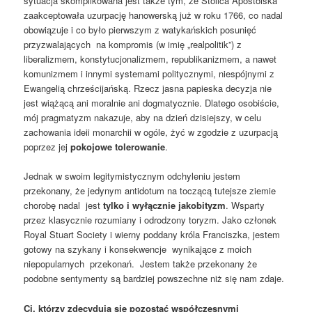
sytuacja skomplikowana jest także tym, że Stolica Apostolska
zaakceptowała uzurpację hanowerską już w roku 1766, co nadal
obowiązuje i co było pierwszym z watykańskich posunięć
przyzwalających na kompromis (w imię „realpolitik”) z
liberalizmem, konstytucjonalizmem, republikanizmem, a nawet
komunizmem i innymi systemami politycznymi, niespójnymi z
Ewangelią chrześcijańską. Rzecz jasna papieska decyzja nie
jest wiążącą ani moralnie ani dogmatycznie. Dlatego osobiście,
mój pragmatyzm nakazuje, aby na dzień dzisiejszy, w celu
zachowania ideii monarchii w ogóle, żyć w zgodzie z uzurpacją
poprzez jej
pokojowe tolerowanie
.
Jednak w swoim legitymistycznym odchyleniu jestem
przekonany, że jedynym antidotum na toczącą tutejsze ziemie
chorobę nadal jest
tylko i wyłącznie jakobityzm
. Wsparty
przez klasycznie rozumiany i odrodzony toryzm. Jako członek
Royal Stuart Society i wierny poddany króla Franciszka, jestem
gotowy na szykany i konsekwencje wynikające z moich
niepopularnych przekonań. Jestem także przekonany że
podobne sentymenty są bardziej powszechne niż się nam zdaje.
Ci, którzy zdecydują się pozostać współczesnymi