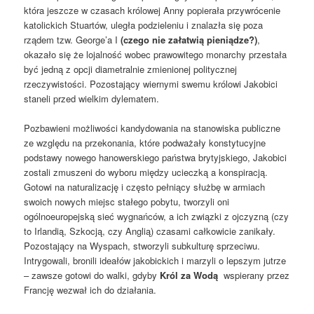
która jeszcze w czasach królowej Anny popierała przywrócenie
katolickich Stuartów, uległa podzieleniu i znalazła się poza
rządem tzw. George’a I
(czego nie załatwią pieniądze?)
,
okazało się że lojalność wobec prawowitego monarchy przestała
być jedną z opcji diametralnie zmienionej politycznej
rzeczywistości. Pozostający wiernymi swemu królowi Jakobici
staneli przed wielkim dylematem.
Pozbawieni możliwości kandydowania na stanowiska publiczne
ze względu na przekonania, które podważały konstytucyjne
podstawy nowego hanowerskiego państwa brytyjskiego, Jakobici
zostali zmuszeni do wyboru między ucieczką a konspiracją.
Gotowi na naturalizację i często pełniący służbę w armiach
swoich nowych miejsc stałego pobytu, tworzyli oni
ogólnoeuropejską sieć wygnańców, a ich związki z ojczyzną (czy
to Irlandią, Szkocją, czy Anglią) czasami całkowicie zanikały.
Pozostający na Wyspach, stworzyli subkulturę sprzeciwu.
Intrygowali, bronili ideałów jakobickich i marzyli o lepszym jutrze
– zawsze gotowi do walki, gdyby
Król za Wodą
wspierany przez
Francję wezwał ich do działania.