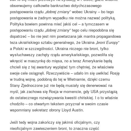
obserwujemy całkowite bankructwo dotychczasowego
postępowania rządu „
dobrej zmiany
” wobec Ukrainy – bo tego
postępowania w żadnym wypadku nie można nazwać polityką.
Polityka bowiem powinna mieć jakiś cel – a tymczasem w
postępowaniu rządu „
dobrej zmiany
” tego celu niepodobna się
dopatrzeć – bo nie jest nim powtarzana jak mantra propagandowa
teza ukraińskiego sztabu generalnego, że Ukraina „
broni Europy
”
a Polski w szczególności. Ukraina niczego nie broni, tylko
wysłuchawszy zachęty rządu amerykańskiego, pozwoliła się
wkręcić w maszynkę do mięsa, no a teraz Amerykanie będą
chcieli się z tej awantury wyplątać tym chętniej, że właściwie
swoje cele osiągnęli. Rzeczywiście – udało im się uwikłać Rosję
w trudną wojnę, podobną do tej w Wietnamie, dzięki czemu
Stany Zjednoczone już nie będą musiały się denerwować na
myśl, jak zachowa się Rosja w momencie, gdy USA przystąpią
do ostatecznego rozwiązywania kwestii chińskiej. I o to właśnie
chodziło – co otwartym tekstem przyznał w swoim czasie
wspomniany sekretarz obrony Lloyd Austin.
Jeśli tedy wojna zakończy się jakimś oficjalnym, czy
nieoficjalnym zawieszeniem broni, to znaczna część