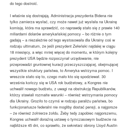
do tego dostroić.
I właśnie się dostrajają. Administracja prezydenta Bidena nie
tylko zamierza wysłać, czy może nawet już wysłała na Ukrainę
komisję, która ma sprawdzić, co naprawdę stało się z prawie 140
miliardami dolarów amerykańskiej pomocy – bo różnie o tym
gadają – a niezależnie od tego wystosowała dla Ukrainy coś w
rodzaju ultimatum, że jeśli prezydent Zełeński najdalej w ciągu
18 miesięcy, a więc mniej więcej do momentu, w którym kolejny
prezydent USA będzie rozpoczynał urzędowanie, nie
przeprowadzi gruntownej kuracji przeczyszczającej, obejmującej
wszystkie struktury państwa, to Ameryka wstrzyma pomoc. I
wreszcie stało się to, czego mało kto się spodziewał. 30
września kończy się w USA rok budżetowy, a Kongres nie
uchwalił nowego budżetu, z uwagi na obstrukcję Republikanów,
którzy stawiali rozmaite warunki – również wstrzymania pomocy
dla Ukrainy. Groziło to czymś w rodzaju paraliżu państwa, bo
funkcjonariusze federalni nie mogliby dostać pensji, a najgorsze
– że również żołnierze żołdu. Żeby tedy zapobiec najgorszemu,
Kongres uchwalił doraźną ustawę o tymczasowym budżecie na
najbliższe 45 dni, co sprawiło, że sekretarz obrony Lloyd Austin