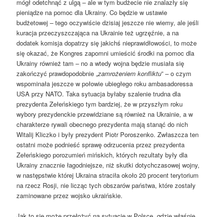
mógł odetchnąć z ulgą – ale w tym budżecie nie znalazły się
pieniądze na pomoc dla Ukrainy. Co będzie w ustawie
budżetowej – tego oczywiście dzisiaj jeszcze nie wiemy, ale jeśli
kuracja przeczyszczająca na Ukrainie też ugrzęźnie, a na
dodatek komisja dopatrzy się jakichś nieprawidłowości, to może
się okazać, że Kongres zapomni umieścić środki na pomoc dla
Ukrainy również tam – no a wtedy wojna będzie musiała się
zakończyć prawdopodobnie „
zamrożeniem konfliktu
” – o czym
wspominała jeszcze w połowie ubiegłego roku ambasadoressa
USA przy NATO. Taka sytuacja byłaby szalenie trudna dla
prezydenta Zełeńskiego tym bardziej, że w przyszłym roku
wybory prezydenckie przewidziane są również na Ukrainie, a w
charakterze rywali obecnego prezydenta mają stanąć do nich
Witalij Kliczko i były prezydent Piotr Poroszenko. Zwłaszcza ten
ostatni może podnieść sprawę odrzucenia przez prezydenta
Zełeńskiego porozumień mińskich, których rezultaty były dla
Ukrainy znacznie łagodniejsze, niż skutki dotychczasowej wojny,
w następstwie której Ukraina straciła około 20 procent terytorium
na rzecz Rosji, nie licząc tych obszarów państwa, które zostały
zaminowane przez wojsko ukraińskie.
Jak to się może przełożyć na sytuację w Polsce, gdzie właśnie