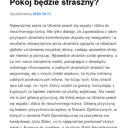
Pokój będzie straszny?
Opublikowany
2023-10-11
Najwyraźniej wojna na Ukrainie powoli się wypala i zbliża do
nieuchronnego końca. Nie tylko dlatego, że zapowiadana z takim
przytupem ukraińska kontrofensywa okazała się niewypałem i w
rezultacie niezwyciężona armia ukraińska ugrzęzła na rubieżach
głęboko urzutowanej rosyjskiej obrony, zadając wprawdzie straty,
ale również je ponosząc. Wprawdzie ukraiński sztab generalny, a
za nim nasze niezależne media, pamiętające o obowiązku
rzetelnego informowania, o żadnych ukraińskich stratach nie
wspominają, ale z innych źródeł wiadomo, że liczba żołnierzy
zabitych przekracza pół miliona, nie licząc tych, który stracili
ręce lub nogi, no i tych, którzy uciekli za granicę, korzystając z
kupionych za łapówki zwolnień od służby wojskowej. Ale nawet
nie to jest główną przyczyną, dla której wojna na Ukrainie powoli
się wypala i zbliża do nieuchronnego końca. Główną przyczyną
są bowiem przyszłoroczne wybory w Stanach Zjednoczonych, w
których z ramienia Partii Demokratycznej na prezydenta ma
kandydować Józio Biden, co to najwyraźniej postanowił służyć
światu i Ameryce do upadłego, a ze strony Partii Republikańskiej