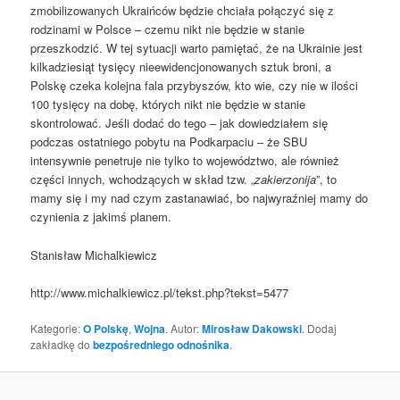
zmobilizowanych Ukraińców będzie chciała połączyć się z
rodzinami w Polsce – czemu nikt nie będzie w stanie
przeszkodzić. W tej sytuacji warto pamiętać, że na Ukrainie jest
kilkadziesiąt tysięcy nieewidencjonowanych sztuk broni, a
Polskę czeka kolejna fala przybyszów, kto wie, czy nie w ilości
100 tysięcy na dobę, których nikt nie będzie w stanie
skontrolować. Jeśli dodać do tego – jak dowiedziałem się
podczas ostatniego pobytu na Podkarpaciu – że SBU
intensywnie penetruje nie tylko to województwo, ale również
części innych, wchodzących w skład tzw. „
zakierzonija
”, to
mamy się i my nad czym zastanawiać, bo najwyraźniej mamy do
czynienia z jakimś planem.
Stanisław Michalkiewicz
http://www.michalkiewicz.pl/tekst.php?tekst=5477
Kategorie:
O Polskę
,
Wojna
. Autor:
Mirosław Dakowski
. Dodaj
zakładkę do
bezpośredniego odnośnika
.