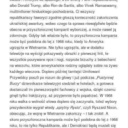
albo Donald Trump, albo Ron de Santis, albo Vivek Ramaswamy,
multimilioner hinduskiego pochodzenia. Ci wszyscy
republikańscy faworyci zgodnie głoszą konieczność zakończenia
ukraińskiej awantury, wobec czego ta sprawa niewątpliwie będzie
obecna w przyszłorocznej kampanii wyborczej, a może nawet ją
zdominuje. Gdyby tak właśnie było, to przyszłoroczna kampania
może być podobna do tej z 1968 roku, kiedy to Ameryka
ugrzęzła w Wietnamie. Nie tylko ugrzęzła, ale w dodatku
telewizje na wyścigi pokazywały obrazki z pierwszej linii, te
wszystkie pourywane ręce i nogi, rozprute brzuchy z bebechami
na wierzchu, które amerykańskie rodziny oglądały sobie na żywo
każdego wieczora. Dopiero później tamtejsi Umiłowani
Przywódcy poszli po rozum do głowy i już podczas „
Pustynnej
Burzy
” dziennikarze telewizyjni siedzieli w hotelach, a gotowca
dostarczali im pierwszorzędni fachowcy z wojska, dzięki czemu
ginęli tylko Irakijczycy, aż przyjemnie było popatrzeć. W 1968
roku walka o wolność słowa dopiero się zaczynała, toteż wybory
prezydenckie wygrał wtedy „
sprytny Rysio
”, czyli Ryszard Nixon,
obiecując, że wojnę w Wietnamie zakończy – i tak zrobił. A
skoro przyszłoroczna kampania może być podobna do tej z 1968
roku, to nie tylko Republikanie, ale i Demokraci będą musieli się