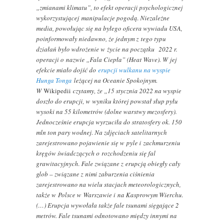
„zmianami klimatu”, to efekt operacji psychologicznej
wykorzystującej manipulacje pogodą. Niezależne
media, powołując się na byłego oficera wywiadu USA,
poinformowały niedawno, że jednym z tego typu
działań było wdrożenie w życie na początku 2022 r.
operacji o nazwie „Fala Ciepła” (Heat Wave). W jej
efekcie miało dojść do
erupcji wulkanu na wyspie
Hunga Tonga
leżącej na Oceanie Spokojnym.
W
Wikipedii
czytamy, że „15 stycznia 2022 na wyspie
doszło do erupcji, w wyniku której powstał słup pyłu
wysoki na 55 kilometrów (dolne warstwy mezosfery).
Jednocześnie erupcja wyrzuciła do stratosfery ok. 150
mln ton pary wodnej. Na zdjęciach satelitarnych
zarejestrowano pojawienie się w pyle i zachmurzeniu
kręgów świadczących o rozchodzeniu się fal
grawitacyjnych. Fale związane z erupcją obiegły cały
glob – związane z nimi zaburzenia ciśnienia
zarejestrowano na wielu stacjach meteorologicznych,
także w Polsce w Warszawie i na Kasprowym Wierchu.
(…) Erupcja wywołała także fale tsunami sięgające 2
metrów. Fale tsunami odnotowano między innymi na