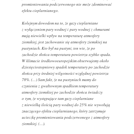
promieniowania podczerwonego nie może zdominować
efektu cieplarnianego.
Kolejnym dowodem na to, że gazy cieplarniane
z wyłączeniem pary wodnej i pary wodnej z chmurami
mają niewielki wpływ na temperaturę atmosfery
ziemskiej, jest zachowanie się atmosfery ziemskiej na
pustyniach. Kto był na pustyni, ten wie, że po
zachodzie słońca temperatura powietrza szybko spada.
W klimacie środkowoeuropejskim obserwujemy około
dziesięciostopniowy spadek temperatury po zachodzie
słońca przy średniej wilgotności względnej powietrza
78%. (…) Sam fakt, że na pustyniach mamy do
czynienia z gwałtownym spadkiem temperatury
atmosfery ziemskiej po zachodzie słońca świadczy
o tym, że występujące tam gazy cieplarniane
z niewielką ilością pary wodnej do 25% nie wywołują
znaczącego efektu cieplarnianego, który zatrzymuje
ucieczkę promieniowania podczerwonego z atmosfery
ziemskiej. (…).