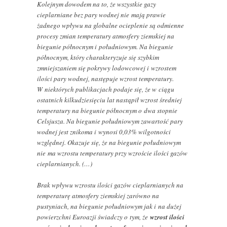
Kolejnym dowodem na to, że wszystkie gazy
cieplarniane bez pary wodnej nie mają prawie
żadnego wpływu na globalne ocieplenie są odmienne
procesy zmian temperatury atmosfery ziemskiej na
biegunie północnym i południowym. Na biegunie
północnym, który charakteryzuje się szybkim
zmniejszaniem się pokrywy lodowcowej i wzrostem
ilości pary wodnej, następuje wzrost temperatury.
W niektórych publikacjach podaje się, że w ciągu
ostatnich kilkudziesięciu lat nastąpił wzrost średniej
temperatury na biegunie północnym o dwa stopnie
Celsjusza. Na biegunie południowym zawartość pary
wodnej jest znikoma i wynosi 0,03% wilgotności
względnej. Okazuje się, że na biegunie południowym
nie ma wzrostu temperatury przy wzroście ilości gazów
cieplarnianych. (…)
Brak wpływu wzrostu ilości gazów cieplarnianych na
temperaturę atmosfery ziemskiej zarówno na
pustyniach, na biegunie południowym jak i na dużej
powierzchni Euroazji świadczy o tym, że
wzrost ilości