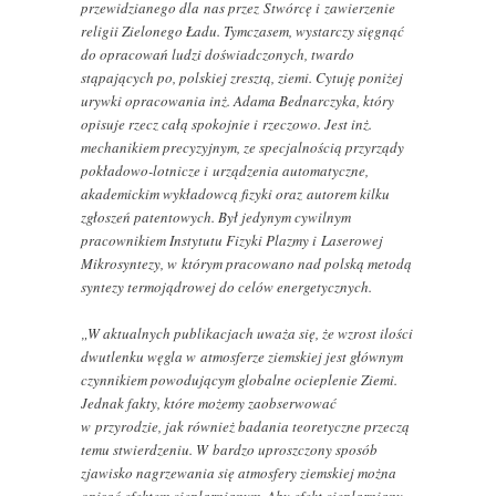
przewidzianego dla nas przez Stwórcę i zawierzenie
religii Zielonego Ładu. Tymczasem, wystarczy sięgnąć
do opracowań ludzi doświadczonych, twardo
stąpających po, polskiej zresztą, ziemi. Cytuję poniżej
urywki opracowania inż. Adama Bednarczyka, który
opisuje rzecz całą spokojnie i rzeczowo. Jest inż.
mechanikiem precyzyjnym, ze specjalnością przyrządy
pokładowo-lotnicze i urządzenia automatyczne,
akademickim wykładowcą fizyki oraz autorem kilku
zgłoszeń patentowych. Był jedynym cywilnym
pracownikiem Instytutu Fizyki Plazmy i Laserowej
Mikrosyntezy, w którym pracowano nad polską metodą
syntezy termojądrowej do celów energetycznych.
„W aktualnych publikacjach uważa się, że wzrost ilości
dwutlenku węgla w atmosferze ziemskiej jest głównym
czynnikiem powodującym globalne ocieplenie Ziemi.
Jednak fakty, które możemy zaobserwować
w przyrodzie, jak również badania teoretyczne przeczą
temu stwierdzeniu. W bardzo uproszczony sposób
zjawisko nagrzewania się atmosfery ziemskiej można