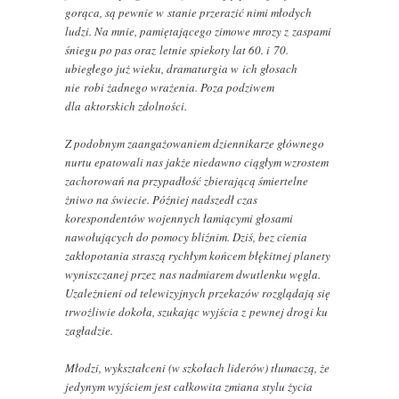
gorąca, są pewnie w stanie przerazić nimi młodych
ludzi. Na mnie, pamiętającego zimowe mrozy z zaspami
śniegu po pas oraz letnie spiekoty lat 60. i 70.
ubiegłego już wieku, dramaturgia w ich głosach
nie robi żadnego wrażenia. Poza podziwem
dla aktorskich zdolności.
Z podobnym zaangażowaniem dziennikarze głównego
nurtu epatowali nas jakże niedawno ciągłym wzrostem
zachorowań na przypadłość zbierającą śmiertelne
żniwo na świecie. Później nadszedł czas
korespondentów wojennych łamiącymi głosami
nawołujących do pomocy bliźnim. Dziś, bez cienia
zakłopotania straszą rychłym końcem błękitnej planety
wyniszczanej przez nas nadmiarem dwutlenku węgla.
Uzależnieni od telewizyjnych przekazów rozglądają się
trwożliwie dokoła, szukając wyjścia z pewnej drogi ku
zagładzie.
Młodzi, wykształceni (w szkołach liderów) tłumaczą, że
jedynym wyjściem jest całkowita zmiana stylu życia