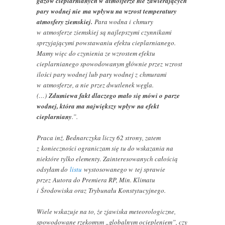
gazów cieplarnianych w atmosferze nie zawierających
pary wodnej nie ma wpływu na wzrost temperatury
atmosfery ziemskiej.
Para wodna i chmury
w atmosferze ziemskiej są najlepszymi czynnikami
sprzyjającymi powstawaniu efektu cieplarnianego.
Mamy więc do czynienia ze wzrostem efektu
cieplarnianego spowodowanym głównie przez wzrost
ilości pary wodnej lub pary wodnej z chmurami
w atmosferze, a nie przez dwutlenek węgla.
(…)
Zdumiewa fakt dlaczego mało się mówi o parze
wodnej, która ma największy wpływ na efekt
cieplarniany
.”.
Praca inż. Bednarczyka liczy 62 strony, zatem
z konieczności ograniczam się tu do wskazania na
niektóre tylko elementy. Zainteresowanych całością
odsyłam do
listu
wystosowanego w tej sprawie
przez Autora do Premiera RP, Min. Klimatu
i Środowiska oraz Trybunału Konstytucyjnego.
Wiele wskazuje na to, że zjawiska meteorologiczne,
spowodowane rzekomym „globalnym ociepleniem”, czy