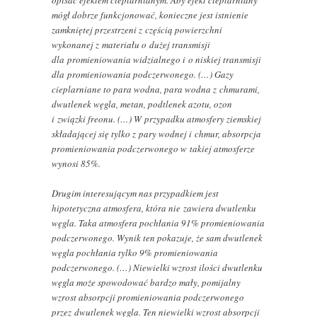
opisać efektem cieplarnianym. Aby efekt cieplarniany
mógł dobrze funkcjonować, konieczne jest istnienie
zamkniętej przestrzeni z częścią powierzchni
wykonanej z materiału o dużej transmisji
dla promieniowania widzialnego i o niskiej transmisji
dla promieniowania podczerwonego. (…) Gazy
cieplarniane to para wodna, para wodna z chmurami,
dwutlenek węgla, metan, podtlenek azotu, ozon
i związki freonu. (…) W przypadku atmosfery ziemskiej
składającej się tylko z pary wodnej i chmur, absorpcja
promieniowania podczerwonego w takiej atmosferze
wynosi 85%.
Drugim interesującym nas przypadkiem jest
hipotetyczna atmosfera, która nie zawiera dwutlenku
węgla. Taka atmosfera pochłania 91% promieniowania
podczerwonego. Wynik ten pokazuje, że sam dwutlenek
węgla pochłania tylko 9% promieniowania
podczerwonego. (…) Niewielki wzrost ilości dwutlenku
węgla może spowodować bardzo mały, pomijalny
wzrost absorpcji promieniowania podczerwonego
przez dwutlenek węgla. Ten niewielki wzrost absorpcji