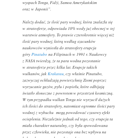
wyspach Tonga, Fidżi, Samoa Amerykańskim
oraz w Japonii”.
Należy dodać, że ilość pary wodnej, która znalazła się
w stratosferze, odpowiada 10% wody już obecnej w tej
warstwie atmosfery. To prawie czterokrotnie więcej niż
ilość pary wodnej, którą według szacunków
naukowców wyniosła do stratosfery erupcja
góry
Pinatubo
na Filipinach w 1991 r. Naukowcy
z NASA twierdzą, że ta para wodna pozostanie
w stratosferze przez kilka lat. Erupcje takich
wulkanów, jak
Krakatau
, czy właśnie Pinatubo,
zazwyczaj ochładzają powierzchnię Ziemi poprzez
wyrzucanie gazów, pyłu i popiołu, które odbijają
światło słoneczne z powrotem w przestrzeń kosmiczną.
W tym przypadku wulkan Tonga nie wyrzucił dużych
ich ilości do stratosfery, natomiast ogromne ilości pary
wodnej z wybuchu mogą powodować czasowy efekt
ocieplenia. Niezależnie jednak od tego, czy erupcja ta
miała charakter naturalny, czy była spowodowana
przez człowieka, nie pozostaje ona bez wpływu na