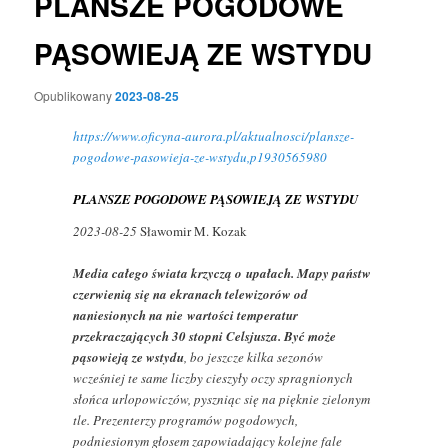
PLANSZE POGODOWE
PĄSOWIEJĄ ZE WSTYDU
Opublikowany
2023-08-25
https://www.oficyna-aurora.pl/aktualnosci/plansze-
pogodowe-pasowieja-ze-wstydu,p1930565980
PLANSZE POGODOWE PĄSOWIEJĄ ZE WSTYDU
2023-08-25
Sławomir M. Kozak
Media całego świata krzyczą o upałach. Mapy państw
czerwienią się na ekranach telewizorów od
naniesionych na nie wartości temperatur
przekraczających 30 stopni Celsjusza. Być może
pąsowieją ze wstydu
, bo jeszcze kilka sezonów
wcześniej te same liczby cieszyły oczy spragnionych
słońca urlopowiczów, pyszniąc się na pięknie zielonym
tle. Prezenterzy programów pogodowych,
podniesionym głosem zapowiadający kolejne fale