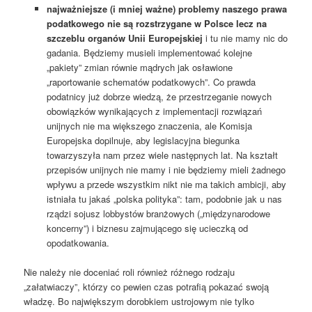
najważniejsze (i mniej ważne) problemy naszego prawa
podatkowego nie są rozstrzygane w Polsce lecz na
szczeblu organów Unii Europejskiej
i tu nie mamy nic do
gadania. Będziemy musieli implementować kolejne
„pakiety” zmian równie mądrych jak osławione
„raportowanie schematów podatkowych”. Co prawda
podatnicy już dobrze wiedzą, że przestrzeganie nowych
obowiązków wynikających z implementacji rozwiązań
unijnych nie ma większego znaczenia, ale Komisja
Europejska dopilnuje, aby legislacyjna biegunka
towarzyszyła nam przez wiele następnych lat. Na kształt
przepisów unijnych nie mamy i nie będziemy mieli żadnego
wpływu a przede wszystkim nikt nie ma takich ambicji, aby
istniała tu jakaś „polska polityka”: tam, podobnie jak u nas
rządzi sojusz lobbystów branżowych („międzynarodowe
koncerny”) i biznesu zajmującego się ucieczką od
opodatkowania.
Nie należy nie doceniać roli również różnego rodzaju
„załatwiaczy”, którzy co pewien czas potrafią pokazać swoją
władzę. Bo największym dorobkiem ustrojowym nie tylko