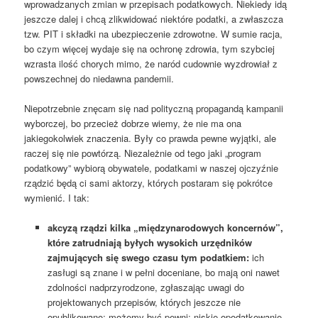
wprowadzanych zmian w przepisach podatkowych. Niekiedy idą
jeszcze dalej i chcą zlikwidować niektóre podatki, a zwłaszcza
tzw. PIT i składki na ubezpieczenie zdrowotne. W sumie racja,
bo czym więcej wydaje się na ochronę zdrowia, tym szybciej
wzrasta ilość chorych mimo, że naród cudownie wyzdrowiał z
powszechnej do niedawna pandemii.
Niepotrzebnie znęcam się nad polityczną propagandą kampanii
wyborczej, bo przecież dobrze wiemy, że nie ma ona
jakiegokolwiek znaczenia. Były co prawda pewne wyjątki, ale
raczej się nie powtórzą. Niezależnie od tego jaki „program
podatkowy” wybiorą obywatele, podatkami w naszej ojczyźnie
rządzić będą ci sami aktorzy, których postaram się pokrótce
wymienić. I tak:
akcyzą rządzi kilka „międzynarodowych koncernów”,
które zatrudniają byłych wysokich urzędników
zajmujących się swego czasu tym podatkiem:
ich
zasługi są znane i w pełni doceniane, bo mają oni nawet
zdolności nadprzyrodzone, zgłaszając uwagi do
projektowanych przepisów, których jeszcze nie
opublikowano; możemy być pewni: niskie opodatkowanie