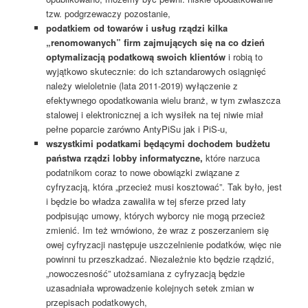
tzw. podgrzewaczy pozostanie,
podatkiem od towarów i usług rządzi kilka
„renomowanych” firm zajmujących się na co dzień
optymalizacją podatkową swoich klientów
i robią to
wyjątkowo skutecznie: do ich sztandarowych osiągnięć
należy wieloletnie (lata 2011-2019) wyłączenie z
efektywnego opodatkowania wielu branż, w tym zwłaszcza
stalowej i elektronicznej a ich wysiłek na tej niwie miał
pełne poparcie zarówno AntyPiSu jak i PiS-u,
wszystkimi podatkami będącymi dochodem budżetu
państwa rządzi lobby informatyczne,
które narzuca
podatnikom coraz to nowe obowiązki związane z
cyfryzacją, która „przecież musi kosztować”. Tak było, jest
i będzie bo władza zawaliła w tej sferze przed laty
podpisując umowy, których wyborcy nie mogą przecież
zmienić. Im też wmówiono, że wraz z poszerzaniem się
owej cyfryzacji następuje uszczelnienie podatków, więc nie
powinni tu przeszkadzać. Niezależnie kto będzie rządzić,
„nowoczesność” utożsamiana z cyfryzacją będzie
uzasadniała wprowadzenie kolejnych setek zmian w
przepisach podatkowych,