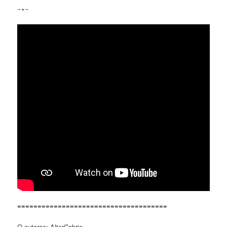
−∗−
=====================================
O autorze: AlterCabrio