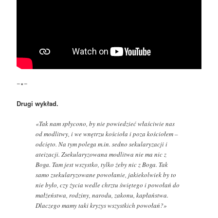
−∗−
Drugi wykład.
«Tak nam spłycono, by nie powiedzieć właściwie nas
od modlitwy, i we wnętrzu kościoła i poza kościołem –
odcięto. Na tym polega m.in. sedno sekularyzacji i
ateizacji. Zsekularyzowana modlitwa nie ma nic z
Boga. Tam jest wszystko, tylko żeby nic z Boga. Tak
samo zsekularyzowane powołanie, jakiekolwiek by to
nie było, czy życia wedle chrztu świętego i powołań do
małżeństwa, rodziny, narodu, zakonu, kapłaństwa.
Dlaczego mamy taki kryzys wszystkich powołań?»