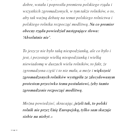
dobre, wstała i poprosiła premiera polskiego rządu i
wszystkich zgromadzonych, w tym także rolników, o to,
aby tak ważną debatę na temat polskiego rolnictwa i
polskiego rolnika rozpocząć modlitwą.
Na co premier
obecny rządu powiedział następujące słowa:
‘Absolutnie nie’
.
To jeszcze nie było taką niespodzianką, ale co było i
jest, i pozostaje wielką niespodzianką i wielką
niewiadomą w duszach wielu rolników, to fakt, że
zgromadzona część i to nie mała, a może i
większość
zgromadzonych rolników wystąpiła ze zdecydowanym
protestem przeciwko temu postulatowi, żeby tamto
zgromadzenie rozpocząć modlitwą
.
Można powiedzieć, skracając,
jeżeli tak, to polski
rolnik nie przez Unię Europejską, tylko sam skazuje
siebie na niebyt
.»
−∗−