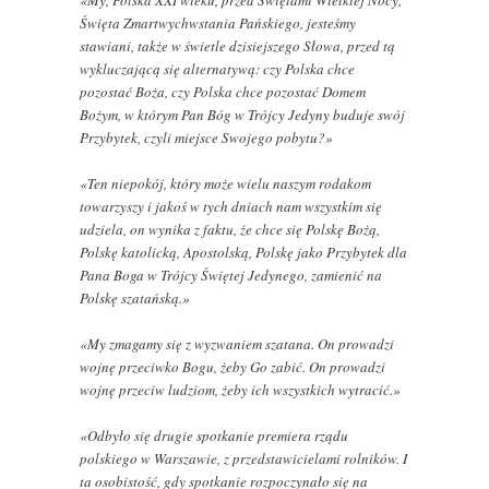
«My, Polska XXI wieku, przed Świętami Wielkiej Nocy,
Święta Zmartwychwstania Pańskiego, jesteśmy
stawiani, także w świetle dzisiejszego Słowa, przed tą
wykluczającą się alternatywą: czy Polska chce
pozostać Boża, czy Polska chce pozostać Domem
Bożym, w którym Pan Bóg w Trójcy Jedyny buduje swój
Przybytek, czyli miejsce Swojego pobytu?»
«Ten niepokój, który może wielu naszym rodakom
towarzyszy i jakoś w tych dniach nam wszystkim się
udziela, on wynika z faktu, że chce się Polskę Bożą,
Polskę katolicką, Apostolską, Polskę jako Przybytek dla
Pana Boga w Trójcy Świętej Jedynego, zamienić na
Polskę szatańską.»
«My zmagamy się z wyzwaniem szatana. On prowadzi
wojnę przeciwko Bogu, żeby Go zabić. On prowadzi
wojnę przeciw ludziom, żeby ich wszystkich wytracić.»
«Odbyło się drugie spotkanie premiera rządu
polskiego w Warszawie, z przedstawicielami rolników. I
ta osobistość, gdy spotkanie rozpoczynało się na