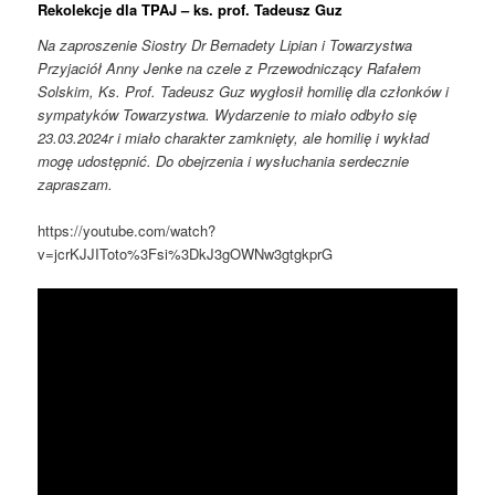
Rekolekcje dla TPAJ – ks. prof. Tadeusz Guz
Na zaproszenie Siostry Dr Bernadety Lipian i Towarzystwa
Przyjaciół Anny Jenke na czele z Przewodniczący Rafałem
Solskim, Ks. Prof. Tadeusz Guz wygłosił homilię dla członków i
sympatyków Towarzystwa. Wydarzenie to miało odbyło się
23.03.2024r i miało charakter zamknięty, ale homilię i wykład
mogę udostępnić. Do obejrzenia i wysłuchania serdecznie
zapraszam.
https://youtube.com/watch?
v=jcrKJJIToto%3Fsi%3DkJ3gOWNw3gtgkprG