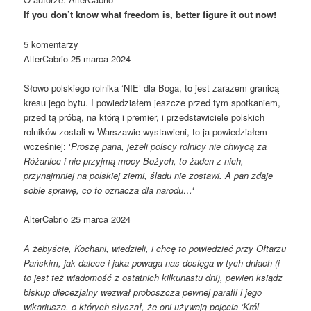
If you don’t know what freedom is, better figure it out now!
5 komentarzy
AlterCabrio 25 marca 2024
Słowo polskiego rolnika ‘NIE’ dla Boga, to jest zarazem granicą
kresu jego bytu. I powiedziałem jeszcze przed tym spotkaniem,
przed tą próbą, na którą i premier, i przedstawiciele polskich
rolników zostali w Warszawie wystawieni, to ja powiedziałem
wcześniej: ‘
Proszę pana, jeżeli polscy rolnicy nie chwycą za
Różaniec i nie przyjmą mocy Bożych, to żaden z nich,
przynajmniej na polskiej ziemi, śladu nie zostawi. A pan zdaje
sobie sprawę, co to oznacza dla narodu…
‘
AlterCabrio 25 marca 2024
A żebyście, Kochani, wiedzieli, i chcę to powiedzieć przy Ołtarzu
Pańskim, jak dalece i jaka powaga nas dosięga w tych dniach (i
to jest też wiadomość z ostatnich kilkunastu dni), pewien ksiądz
biskup diecezjalny wezwał proboszcza pewnej parafii i jego
wikariusza, o których słyszał, że oni używają pojęcia ‘Król