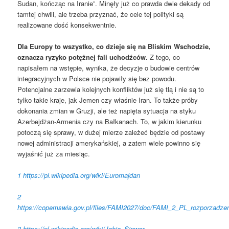
Sudan, kończąc na Iranie”. Minęły już co prawda dwie dekady od
tamtej chwili, ale trzeba przyznać, że cele tej polityki są
realizowane dość konsekwentnie.
Dla Europy to wszystko, co dzieje się na Bliskim Wschodzie,
oznacza ryzyko potężnej fali uchodźców.
Z tego, co
napisałem na wstępie, wynika, że decyzje o budowie centrów
integracyjnych w Polsce nie pojawiły się bez powodu.
Potencjalne zarzewia kolejnych konfliktów już się tlą i nie są to
tylko takie kraje, jak Jemen czy właśnie Iran. To także próby
dokonania zmian w Gruzji, ale też napięta sytuacja na styku
Azerbejdżan-Armenia czy na Bałkanach. To, w jakim kierunku
potoczą się sprawy, w dużej mierze zależeć będzie od postawy
nowej administracji amerykańskiej, a zatem wiele powinno się
wyjaśnić już za miesiąc.
1
https://pl.wikipedia.org/wiki/Euromajdan
2
https://copemswia.gov.pl/files/FAMI2027/doc/FAMI_2_PL_rozporzadze
3
https://pl.wikipedia.org/wiki/Jahja_Sinwar