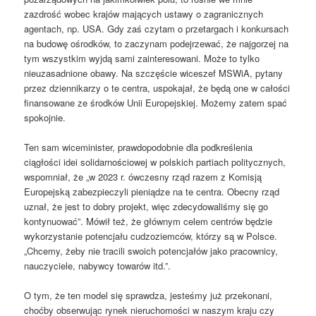
zazdrość wobec krajów mających ustawy o zagranicznych
agentach, np. USA. Gdy zaś czytam o przetargach i konkursach
na budowę ośrodków, to zaczynam podejrzewać, że najgorzej na
tym wszystkim wyjdą sami zainteresowani. Może to tylko
nieuzasadnione obawy. Na szczęście wiceszef MSWiA, pytany
przez dziennikarzy o te centra, uspokajał, że będą one w całości
finansowane ze środków Unii Europejskiej. Możemy zatem spać
spokojnie.
Ten sam wiceminister, prawdopodobnie dla podkreślenia
ciągłości idei solidarnościowej w polskich partiach politycznych,
wspomniał, że „w 2023 r. ówczesny rząd razem z Komisją
Europejską zabezpieczyli pieniądze na te centra. Obecny rząd
uznał, że jest to dobry projekt, więc zdecydowaliśmy się go
kontynuować”. Mówił też, że głównym celem centrów będzie
wykorzystanie potencjału cudzoziemców, którzy są w Polsce.
„Chcemy, żeby nie tracili swoich potencjałów jako pracownicy,
nauczyciele, nabywcy towarów itd.”.
O tym, że ten model się sprawdza, jesteśmy już przekonani,
choćby obserwując rynek nieruchomości w naszym kraju czy