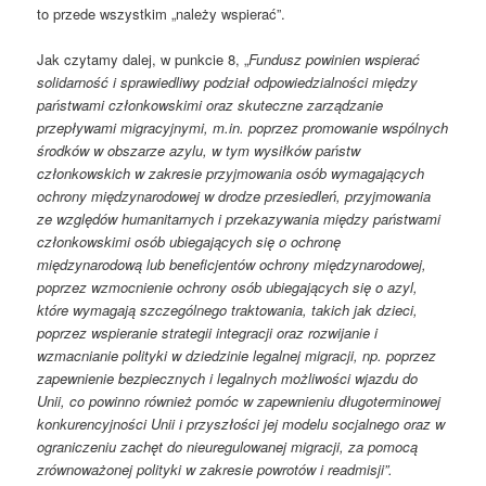
to przede wszystkim „należy wspierać”.
Jak czytamy dalej, w punkcie 8, „
Fundusz powinien wspierać
solidarność i sprawiedliwy podział odpowiedzialności między
państwami członkowskimi oraz skuteczne zarządzanie
przepływami migracyjnymi, m.in. poprzez promowanie wspólnych
środków w obszarze azylu, w tym wysiłków państw
członkowskich w zakresie przyjmowania osób wymagających
ochrony międzynarodowej w drodze przesiedleń, przyjmowania
ze względów humanitarnych i przekazywania między państwami
członkowskimi osób ubiegających się o ochronę
międzynarodową lub beneficjentów ochrony międzynarodowej,
poprzez wzmocnienie ochrony osób ubiegających się o azyl,
które wymagają szczególnego traktowania, takich jak dzieci,
poprzez wspieranie strategii integracji oraz rozwijanie i
wzmacnianie polityki w dziedzinie legalnej migracji, np. poprzez
zapewnienie bezpiecznych i legalnych możliwości wjazdu do
Unii, co powinno również pomóc w zapewnieniu długoterminowej
konkurencyjności Unii i przyszłości jej modelu socjalnego oraz w
ograniczeniu zachęt do nieuregulowanej migracji, za pomocą
zrównoważonej polityki w zakresie powrotów i readmisji”.