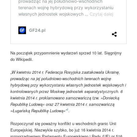
Na początek przypomnienie wydarzeń sprzed 10 lat. Sięgnijmy
do Wikipedii.
„
W kwietniu 2014 r. Federacja Rosyjska zaatakowała Ukrainę,
prowadząc na jej południowo-wschodnich terenach wojnę
hybrydową przy wykorzystaniu własnych jednostek wojskowych i
kontrolowanych przez Moskwę jednostek separatystycznych. 6
kwietnia 2014 r. proklamowano samozwańczą tzw. »Doniecką
Republikę Ludową« oraz 27 kwietnia 2014 r. samozwańczą
1
»Ługańską Republikę Ludową«”
.
Rozpoczynał się poważny konflikt u wschodnich granic Unii
Europejskiej. Niezwykle szybko, bo już 16 kwietnia 2014 r.
rozporządzeniem Parlamentu Europejskiego i Rady (UE) nr 516