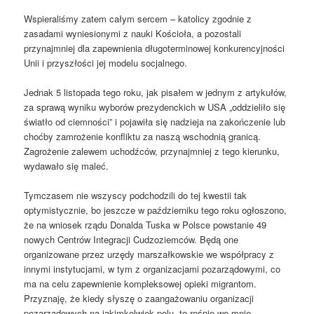
Wspieraliśmy zatem całym sercem – katolicy zgodnie z
zasadami wyniesionymi z nauki Kościoła, a pozostali
przynajmniej dla zapewnienia długoterminowej konkurencyjności
Unii i przyszłości jej modelu socjalnego.
Jednak 5 listopada tego roku, jak pisałem w jednym z artykułów,
za sprawą wyniku wyborów prezydenckich w USA „oddzieliło się
światło od ciemności” i pojawiła się nadzieja na zakończenie lub
choćby zamrożenie konfliktu za naszą wschodnią granicą.
Zagrożenie zalewem uchodźców, przynajmniej z tego kierunku,
wydawało się maleć.
Tymczasem nie wszyscy podchodzili do tej kwestii tak
optymistycznie, bo jeszcze w październiku tego roku ogłoszono,
że na wniosek rządu Donalda Tuska w Polsce powstanie 49
nowych Centrów Integracji Cudzoziemców. Będą one
organizowane przez urzędy marszałkowskie we współpracy z
innymi instytucjami, w tym z organizacjami pozarządowymi, co
ma na celu zapewnienie kompleksowej opieki migrantom.
Przyznaję, że kiedy słyszę o zaangażowaniu organizacji
pozarządowych na jakimkolwiek polu, to rośnie we mnie