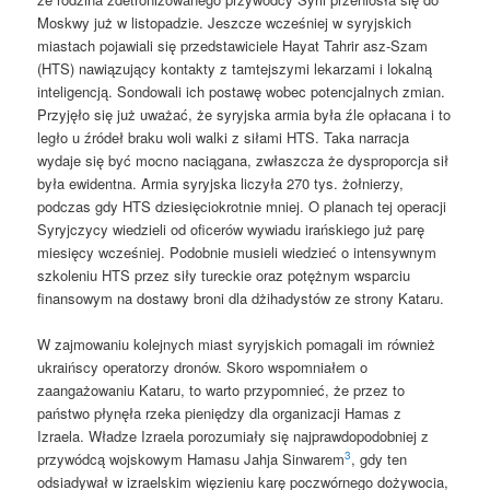
Moskwy już w listopadzie. Jeszcze wcześniej w syryjskich
miastach pojawiali się przedstawiciele Hayat Tahrir asz-Szam
(HTS) nawiązujący kontakty z tamtejszymi lekarzami i lokalną
inteligencją. Sondowali ich postawę wobec potencjalnych zmian.
Przyjęło się już uważać, że syryjska armia była źle opłacana i to
legło u źródeł braku woli walki z siłami HTS. Taka narracja
wydaje się być mocno naciągana, zwłaszcza że dysproporcja sił
była ewidentna. Armia syryjska liczyła 270 tys. żołnierzy,
podczas gdy HTS dziesięciokrotnie mniej. O planach tej operacji
Syryjczycy wiedzieli od oficerów wywiadu irańskiego już parę
miesięcy wcześniej. Podobnie musieli wiedzieć o intensywnym
szkoleniu HTS przez siły tureckie oraz potężnym wsparciu
finansowym na dostawy broni dla dżihadystów ze strony Kataru.
W zajmowaniu kolejnych miast syryjskich pomagali im również
ukraińscy operatorzy dronów. Skoro wspomniałem o
zaangażowaniu Kataru, to warto przypomnieć, że przez to
państwo płynęła rzeka pieniędzy dla organizacji Hamas z
Izraela. Władze Izraela porozumiały się najprawdopodobniej z
3
przywódcą wojskowym Hamasu Jahja Sinwarem
, gdy ten
odsiadywał w izraelskim więzieniu karę poczwórnego dożywocia,