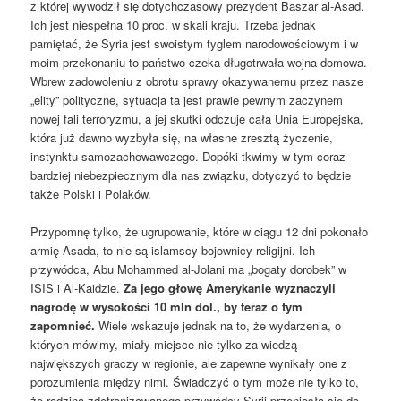
z której wywodził się dotychczasowy prezydent Baszar al-Asad.
Ich jest niespełna 10 proc. w skali kraju. Trzeba jednak
pamiętać, że Syria jest swoistym tyglem narodowościowym i w
moim przekonaniu to państwo czeka długotrwała wojna domowa.
Wbrew zadowoleniu z obrotu sprawy okazywanemu przez nasze
„elity” polityczne, sytuacja ta jest prawie pewnym zaczynem
nowej fali terroryzmu, a jej skutki odczuje cała Unia Europejska,
która już dawno wyzbyła się, na własne zresztą życzenie,
instynktu samozachowawczego. Dopóki tkwimy w tym coraz
bardziej niebezpiecznym dla nas związku, dotyczyć to będzie
także Polski i Polaków.
Przypomnę tylko, że ugrupowanie, które w ciągu 12 dni pokonało
armię Asada, to nie są islamscy bojownicy religijni. Ich
przywódca, Abu Mohammed al-Jolani ma „bogaty dorobek” w
ISIS i Al-Kaidzie.
Za jego głowę Amerykanie wyznaczyli
nagrodę w wysokości 10 mln dol., by teraz o tym
zapomnieć.
Wiele wskazuje jednak na to, że wydarzenia, o
których mówimy, miały miejsce nie tylko za wiedzą
największych graczy w regionie, ale zapewne wynikały one z
porozumienia między nimi. Świadczyć o tym może nie tylko to,
że rodzina zdetronizowanego przywódcy Syrii przeniosła się do