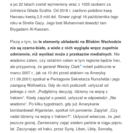
a po 22 latach został wymieniony wraz z 1025 osobami za
żołnierza Gilada Szalita. Od 2018 r. zasilono podobno kasę
Hamasu kwotą 2,5 mld dol. Sinwar zginął 16 października tego
roku w Strefie Gazy. Jego brat Muhammed dowodzi tam
Brygadami Al-Kassam.
Piszę o tym, bo
te elementy układanki na Bliskim Wschodzie
nie są czarno-białe, a wiele z nich wygląda wręcz zupełnie
odmiennie, niż wynikać może z przekazów medialnych
. Nie
wiadomo zatem, czy ostatnim celem w tym regionie będzie Iran,
4
ale przypomnę, że generał Wesley Clark
mówił publicznie w
marcu 2007 r., jak na 10 dni przed atakiem na Amerykę
(11.09.2001) spotkał w Pentagonie Sekretarza Rumsfelda i jego
zastępcę Wolfowitza. Gdy do nich podszedł, usłyszał od
jednego z nich: „Podjęliśmy decyzję. Idziemy na wojnę z
Irakiem”. Kiedy zapytał o powód, usłyszał w odpowiedzi: „Nie
wiadomo”. Po kilku tygodniach, gdy już Amerykanie
bombardowali Afganistan, spotkał ich ponownie. Zapytał: „Czy
nadal idziemy na wojnę z Irakiem?”. Usłyszał wówczas, że „jest
jeszcze gorzej. Zamierzamy zająć siedem państw w ciągu pięciu
lat. Zaczynając od Iraku, przez Syrię, Liban, Libię, Somalię,