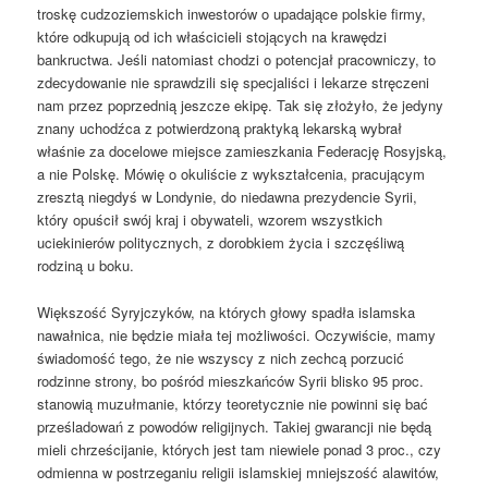
troskę cudzoziemskich inwestorów o upadające polskie firmy,
które odkupują od ich właścicieli stojących na krawędzi
bankructwa. Jeśli natomiast chodzi o potencjał pracowniczy, to
zdecydowanie nie sprawdzili się specjaliści i lekarze stręczeni
nam przez poprzednią jeszcze ekipę. Tak się złożyło, że jedyny
znany uchodźca z potwierdzoną praktyką lekarską wybrał
właśnie za docelowe miejsce zamieszkania Federację Rosyjską,
a nie Polskę. Mówię o okuliście z wykształcenia, pracującym
zresztą niegdyś w Londynie, do niedawna prezydencie Syrii,
który opuścił swój kraj i obywateli, wzorem wszystkich
uciekinierów politycznych, z dorobkiem życia i szczęśliwą
rodziną u boku.
Większość Syryjczyków, na których głowy spadła islamska
nawałnica, nie będzie miała tej możliwości. Oczywiście, mamy
świadomość tego, że nie wszyscy z nich zechcą porzucić
rodzinne strony, bo pośród mieszkańców Syrii blisko 95 proc.
stanowią muzułmanie, którzy teoretycznie nie powinni się bać
prześladowań z powodów religijnych. Takiej gwarancji nie będą
mieli chrześcijanie, których jest tam niewiele ponad 3 proc., czy
odmienna w postrzeganiu religii islamskiej mniejszość alawitów,