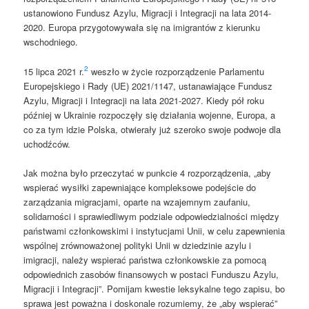
ustanowiono Fundusz Azylu, Migracji i Integracji na lata 2014-
2020. Europa przygotowywała się na imigrantów z kierunku
wschodniego.
2
15 lipca 2021 r.
weszło w życie rozporządzenie Parlamentu
Europejskiego i Rady (UE) 2021/1147, ustanawiające Fundusz
Azylu, Migracji i Integracji na lata 2021-2027. Kiedy pół roku
później w Ukrainie rozpoczęły się działania wojenne, Europa, a
co za tym idzie Polska, otwierały już szeroko swoje podwoje dla
uchodźców.
Jak można było przeczytać w punkcie 4 rozporządzenia, „aby
wspierać wysiłki zapewniające kompleksowe podejście do
zarządzania migracjami, oparte na wzajemnym zaufaniu,
solidarności i sprawiedliwym podziale odpowiedzialności między
państwami członkowskimi i instytucjami Unii, w celu zapewnienia
wspólnej zrównoważonej polityki Unii w dziedzinie azylu i
imigracji, należy wspierać państwa członkowskie za pomocą
odpowiednich zasobów finansowych w postaci Funduszu Azylu,
Migracji i Integracji”. Pomijam kwestie leksykalne tego zapisu, bo
sprawa jest poważna i doskonale rozumiemy, że „aby wspierać”