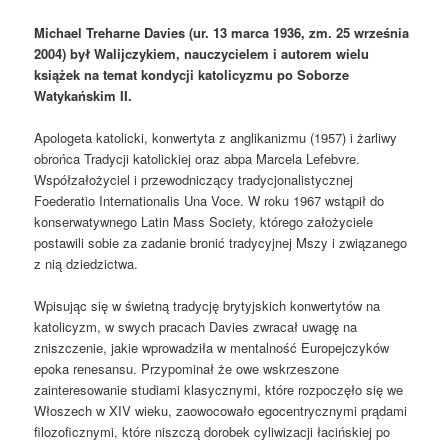
Michael Treharne Davies (ur. 13 marca 1936, zm. 25 września
2004) był Walijczykiem, nauczycielem i autorem wielu
książek na temat kondycji katolicyzmu po Soborze
Watykańskim II.
Apologeta katolicki, konwertyta z anglikanizmu (1957) i żarliwy
obrońca Tradycji katolickiej oraz abpa Marcela Lefebvre.
Współzałożyciel i przewodniczący tradycjonalistycznej
Foederatio Internationalis Una Voce. W roku 1967 wstąpił do
konserwatywnego Latin Mass Society, którego założyciele
postawili sobie za zadanie bronić tradycyjnej Mszy i związanego
z nią dziedzictwa.
Wpisując się w świetną tradycję brytyjskich konwertytów na
katolicyzm, w swych pracach Davies zwracał uwagę na
zniszczenie, jakie wprowadziła w mentalność Europejczyków
epoka renesansu. Przypominał że owe wskrzeszone
zainteresowanie studiami klasycznymi, które rozpoczęło się we
Włoszech w XIV wieku, zaowocowało egocentrycznymi prądami
filozoficznymi, które niszczą dorobek cyliwizacji łacińskiej po