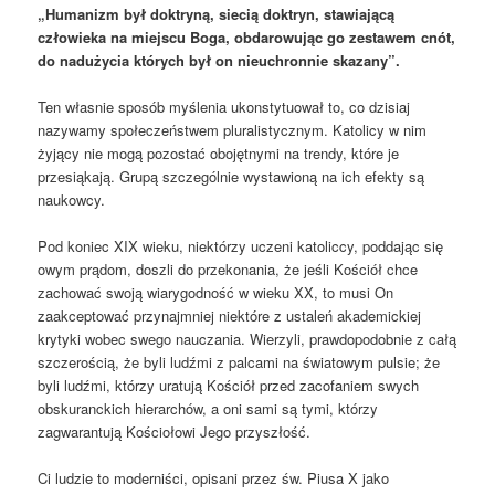
„Humanizm był doktryną, siecią doktryn, stawiającą
człowieka na miejscu Boga, obdarowując go zestawem cnót,
do nadużycia których był on nieuchronnie skazany”.
Ten własnie sposób myślenia ukonstytuował to, co dzisiaj
nazywamy społeczeństwem pluralistycznym. Katolicy w nim
żyjący nie mogą pozostać obojętnymi na trendy, które je
przesiąkają. Grupą szczególnie wystawioną na ich efekty są
naukowcy.
Pod koniec XIX wieku, niektórzy uczeni katoliccy, poddając się
owym prądom, doszli do przekonania, że jeśli Kościół chce
zachować swoją wiarygodność w wieku XX, to musi On
zaakceptować przynajmniej niektóre z ustaleń akademickiej
krytyki wobec swego nauczania. Wierzyli, prawdopodobnie z całą
szczerością, że byli ludźmi z palcami na światowym pulsie; że
byli ludźmi, którzy uratują Kościół przed zacofaniem swych
obskuranckich hierarchów, a oni sami są tymi, którzy
zagwarantują Kościołowi Jego przyszłość.
Ci ludzie to moderniści, opisani przez św. Piusa X jako