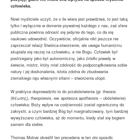
człowieka.
Nowi myśliciele uczyli, że o ile wiara jest prawdziwa, to jest taką
tylko i wyłącznie w domenie prywatnej każdego z nas, zaś sfera
publiczna powinna odnosić się jedynie do tego, co da się
naukowo udowodnić. Oczywiście, oficjalnie nikt jeszcze nie
zaprzeczał relacji Stwórca-stworzenie, ale uwaga humanizmu
skupiała się raczej na człowieku, a nie Bogu. Człowiek był
postrzegany jako byt autonomiczny, jako źródło prawdy w
świecie, mistrz, który miał zdolność do podporządkowania sobie
natury i jej doskonalenia, istota zdolna do zbudowania
ziemskiego raju własnymi siłami – stworzenia utopii.
W praktyce doprowadziło to do przebóstwienia (gr. theosis
(θέωσης), theopoiesis, ew. apoteoza apotheosis – ubóstwienie)
człowieka; Boży wpływ na codzienność został ograniczony do
zakrystii, a czym bardziej Bóg był marginalizowany, tym bardziej
wywyższano człowieka, aż do momentu, kiedy stał się bogiem
samem dla siebie.
Thomas Molnar określił ten precedens w ten oto sposób: