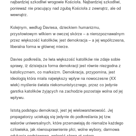
najbardziej szkodliwi wrogowie Kościoła. Najbardziej szkodliwi,
ponieważ nie pracujący nad zgubą Kościoła z zewnątrz, ale od
wewnątrz.
Kolejnym, według Daviesa, dzieckiem humanizmu,
przysłowiowym wilkiem w owczej skórze – a nierozpoznawalnym
przez większość katolików, jest demokracja – a jej współczesna,
liberalna forma w głównej mierze.
Davies podkreśla, że lwia większość katolików nie zdaje sobie
sprawy, iż dzisiejsza forma demokracji jest równie niezgodna z
katolicyzmem, co marksizm. Demokracja, przypomina, jest
ideologią która miała największy wpływ na nowoczesne (XX
wiek) myślenie świata niekomunistycznego, przez co jedynie
garstka katolików żyjących na zachodzie pozostaje wolna od jej
wpływu.
Istotą podstępu demokracji, jest jej wielowarstwowość. Jej
propagatorzy uciekają się jedynie do podkreślania jej tzw.
walorów uniwersalnych, które przemawiają do niemalże każdego
człowieka, jak równouprawnienie płci, wolne wybory, darmowa
edukacja podstawowa, wolność słowa et cetera.