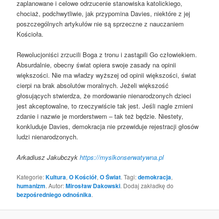
zaplanowane i celowe odrzucenie stanowiska katolickiego,
chociaż, podchwytliwie, jak przypomina Davies, niektóre z jej
poszczególnych artykułów nie są sprzeczne z nauczaniem
Kościoła.
Rewolucjoniści zrzucili Boga z tronu i zastąpili Go człowiekiem.
Absurdalnie, obecny świat opiera swoje zasady na opinii
większości. Nie ma władzy wyższej od opinii większości, świat
cierpi na brak absolutów moralnych. Jeżeli większość
głosujących stwierdza, że ​​mordowanie nienarodzonych dzieci
jest akceptowalne, to rzeczywiście tak jest. Jeśli nagle zmieni
zdanie i nazwie je morderstwem – tak też będzie. Niestety,
konkluduje Davies, demokracja nie przewiduje rejestracji głosów
ludzi nienarodzonych.
Arkadiusz Jakubczyk
https://myslkonserwatywna.pl
Kategorie:
Kultura
,
O Kościół
,
O Świat
. Tagi:
demokracja
,
humanizm
. Autor:
Mirosław Dakowski
. Dodaj zakładkę do
bezpośredniego odnośnika
.