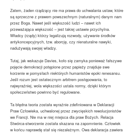
Zatem, żaden rządzący nie ma prawa do uchwalania ustaw, które
są sprzeczne z prawem powszechnym (naturalnym) danym nam
przez Boga. Nawet jeśli większość ludzi – nawet ich
przeważająca większość – jest takiej ustawie przychylna.
Władcy (rządy) którzy legalizują rozwody, używanie środków
antykoncepcyjnych, tzw. aborcję, czy nienaturalne nawyki,
nadużywają swojej władzy.
Tutaj, jak wskazuje Davies, koło się zamyka ponieważ fałszywe
pojęcie demokracji potępione przez papieży znajduje swe
korzenie w pomysłach niektórych humanistów epoki renesansu.
Jeśli rozum jest ostatecznym arbitrem postępowania, to
najwyraźniej, wola większości ustala normy, dzięki którym
społeczeństwo powinno być regulowane.
Ta błędna teoria została wyraźnie zdefiniowana w Deklaracji
Praw Człowieka, uchwalonej przez zwycięskich rewolucjonistów
we Francji. Nie ma w niej miejsca dla praw Bożych. Relacja
Stwórca-stworzenie została skazana na zapomnienie. Człowiek
w końcu naprawdę stał się niezależnym. Owa deklaracja zawiera