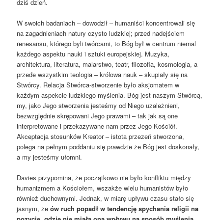
dziś dzień.
W swoich badaniach – dowodził – humaniści koncentrowali się
na zagadnieniach natury czysto ludzkiej; przed nadejściem
renesansu, którego byli twórcami, to Bóg był w centrum niemal
każdego aspektu nauki i sztuki europejskiej. Muzyka,
architektura, literatura, malarstwo, teatr, filozofia, kosmologia, a
przede wszystkim teologia – królowa nauk – skupiały się na
Stwórcy. Relacja Stwórca-stworzenie było aksjomatem w
każdym aspekcie ludzkiego myślenia. Bóg jest naszym Stwórcą,
my, jako Jego stworzenia jesteśmy od Niego uzależnieni,
bezwzględnie skrępowani Jego prawami – tak jak są one
interpretowane i przekazywane nam przez Jego Kościół.
Akceptacja stosunków Kreator – istota przezeń stworzona,
polega na pełnym poddaniu się prawdzie że Bóg jest doskonały,
a my jesteśmy ułomni.
Davies przypomina, że początkowo nie było konfliktu między
humanizmem a Kościołem, wszakże wielu humanistów było
również duchownymi. Jednak, w miarę upływu czasu stało się
jasnym, że
ów ruch popadł w tendencję spychania religii na
pozycję, gdzie nie miała ona wpływu na sposób myślenia