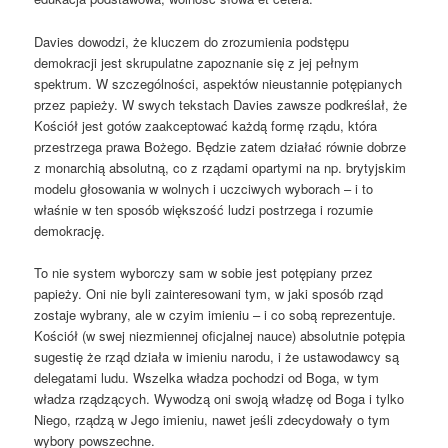
Davies dowodzi, że kluczem do zrozumienia podstępu
demokracji jest skrupulatne zapoznanie się z jej pełnym
spektrum. W szczególności, aspektów nieustannie potępianych
przez papieży. W swych tekstach Davies zawsze podkreślał, że
Kościół jest gotów zaakceptować każdą formę rządu, która
przestrzega prawa Bożego. Będzie zatem działać równie dobrze
z monarchią absolutną, co z rządami opartymi na np. brytyjskim
modelu głosowania w wolnych i uczciwych wyborach – i to
właśnie w ten sposób większość ludzi postrzega i rozumie
demokrację.
To nie system wyborczy sam w sobie jest potępiany przez
papieży. Oni nie byli zainteresowani tym, w jaki sposób rząd
zostaje wybrany, ale w czyim imieniu – i co sobą reprezentuje.
Kościół (w swej niezmiennej oficjalnej nauce) absolutnie potępia
sugestię że ​​rząd działa w imieniu narodu, i że ustawodawcy są
delegatami ludu. Wszelka władza pochodzi od Boga, w tym
władza rządzących. Wywodzą oni swoją władzę od Boga i tylko
Niego, rządzą w Jego imieniu, nawet jeśli zdecydowały o tym
wybory powszechne.