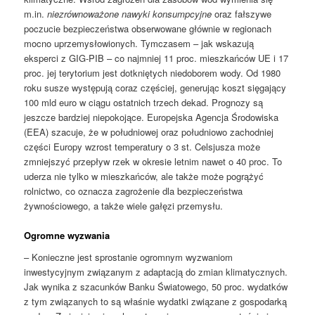
m.in.
niezrównoważone nawyki konsumpcyjne
oraz fałszywe
poczucie bezpieczeństwa obserwowane głównie w regionach
mocno uprzemysłowionych. Tymczasem – jak wskazują
eksperci z GIG-PIB – co najmniej 11 proc. mieszkańców UE i 17
proc. jej terytorium jest dotkniętych niedoborem wody. Od 1980
roku susze występują coraz częściej, generując koszt sięgający
100 mld euro w ciągu ostatnich trzech dekad. Prognozy są
jeszcze bardziej niepokojące. Europejska Agencja Środowiska
(EEA) szacuje, że w południowej oraz południowo zachodniej
części Europy wzrost temperatury o 3 st. Celsjusza może
zmniejszyć przepływ rzek w okresie letnim nawet o 40 proc. To
uderza nie tylko w mieszkańców, ale także może pogrążyć
rolnictwo, co oznacza zagrożenie dla bezpieczeństwa
żywnościowego, a także wiele gałęzi przemysłu.
Ogromne wyzwania
– Konieczne jest sprostanie ogromnym wyzwaniom
inwestycyjnym związanym z adaptacją do zmian klimatycznych.
Jak wynika z szacunków Banku Światowego, 50 proc. wydatków
z tym związanych to są właśnie wydatki związane z gospodarką