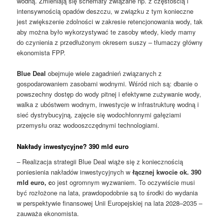
wodną. Zmieniają się schematy związane np. z częstością i
intensywnością opadów deszczu, w związku z tym konieczne
jest zwiększenie zdolności w zakresie retencjonowania wody, tak
aby można było wykorzystywać te zasoby wtedy, kiedy mamy
do czynienia z przedłużonym okresem suszy – tłumaczy główny
ekonomista FPP.
Blue Deal
obejmuje wiele zagadnień związanych z
gospodarowaniem zasobami wodnymi. Wśród nich są: dbanie o
powszechny dostęp do wody pitnej i efektywne zużywanie wody,
walka z ubóstwem wodnym, inwestycje w infrastrukturę wodną i
sieć dystrybucyjną, zajęcie się wodochłonnymi gałęziami
przemysłu oraz wodooszczędnymi technologiami.
Nakłady inwestycyjne? 390 mld euro
– Realizacja strategii Blue Deal wiąże się z koniecznością
poniesienia nakładów inwestycyjnych w
łącznej kwocie ok. 390
mld euro, c
o jest ogromnym wyzwaniem. To oczywiście musi
być rozłożone na lata, prawdopodobnie są to środki do wydania
w perspektywie finansowej Unii Europejskiej na lata 2028–2035 –
zauważa ekonomista.