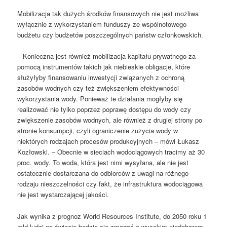
Mobilizacja tak dużych środków finansowych nie jest możliwa
wyłącznie z wykorzystaniem funduszy ze wspólnotowego
budżetu czy budżetów poszczególnych państw członkowskich.
– Konieczna jest również mobilizacja kapitału prywatnego za
pomocą instrumentów takich jak niebieskie obligacje, które
służyłyby finansowaniu inwestycji związanych z ochroną
zasobów wodnych czy też zwiększeniem efektywności
wykorzystania wody. Ponieważ te działania mogłyby się
realizować nie tylko poprzez poprawę dostępu do wody czy
zwiększenie zasobów wodnych, ale również z drugiej strony po
stronie konsumpcji, czyli ograniczenie zużycia wody w
niektórych rodzajach procesów produkcyjnych – mówi Łukasz
Kozłowski. – Obecnie w sieciach wodociągowych tracimy aż 30
proc. wody. To woda, która jest nimi wysyłana, ale nie jest
ostatecznie dostarczana do odbiorców z uwagi na różnego
rodzaju nieszczelności czy fakt, że infrastruktura wodociągowa
nie jest wystarczającej jakości.
Jak wynika z prognoz World Resources Institute, do 2050 roku 1
mld ludzi na świecie będzie się zmagać z wysokim niedoborem