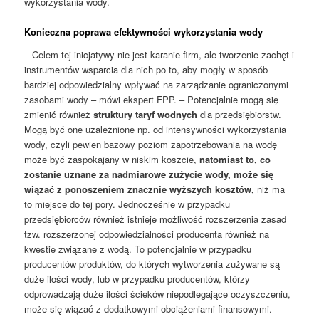
wykorzystania wody.
Konieczna poprawa efektywności wykorzystania wody
– Celem tej inicjatywy nie jest karanie firm, ale tworzenie zachęt i
instrumentów wsparcia dla nich po to, aby mogły w sposób
bardziej odpowiedzialny wpływać na zarządzanie ograniczonymi
zasobami wody – mówi ekspert FPP. – Potencjalnie mogą się
zmienić również
struktury taryf wodnych
dla przedsiębiorstw.
Mogą być one uzależnione np. od intensywności wykorzystania
wody, czyli pewien bazowy poziom zapotrzebowania na wodę
może być zaspokajany w niskim koszcie,
natomiast to, co
zostanie uznane za nadmiarowe zużycie wody, może się
wiązać z ponoszeniem znacznie wyższych kosztów,
niż ma
to miejsce do tej pory. Jednocześnie w przypadku
przedsiębiorców również istnieje możliwość rozszerzenia zasad
tzw. rozszerzonej odpowiedzialności producenta również na
kwestie związane z wodą. To potencjalnie w przypadku
producentów produktów, do których wytworzenia zużywane są
duże ilości wody, lub w przypadku producentów, którzy
odprowadzają duże ilości ścieków niepodlegające oczyszczeniu,
może się wiązać z dodatkowymi obciążeniami finansowymi.