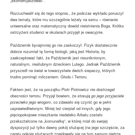
„skomercjalizować”.
Rozzuchwalił się do tego stopnia., że podczas wykładu poruszył
dwa tematy, które mu szczególnie leżały na sercu – równanie
uniwersalne oraz matematyczny dowód nieistnienia Boga. Krótko
ostrzyżeni studenci w okularach przyjęli je owacyjnie.
Październik bynajmniej go nie zaskoczył. Fizyk dostatecznie
dobrze rozumiał tę formę biologii, jaką jest Historia, by
zaakceptować fakt, że Październik jest nieuniknionym,
naturalnym, nieślubnym dzieckiem Lutego. Jednak Październik
przyszedł na świat w towarzystwie dwóch siepaczy, których
trudno pominąć milczeniem: Głodu i Terroru.
Faktem jest, że na początku Piotr Piotrowicz nie dostrzegał
obecności terroru. Przyjął bowiem, że
stosują go jego przyjaciele
przeciwko jego wrogom
, co zdawało się czynić go w pełni
usprawiedliwionym. Mniej też cierpiał od innych, gdy jego
pięciopokojowe mieszkanie niedaleko Arbatu zostało
przekształcone na „komunałkę”, w której miał do swojej
dyspozycji już tylko dawny pokój służącej (na jego szczęście, za
caratu pokoje służących znajdowały się na tym samym piętrze