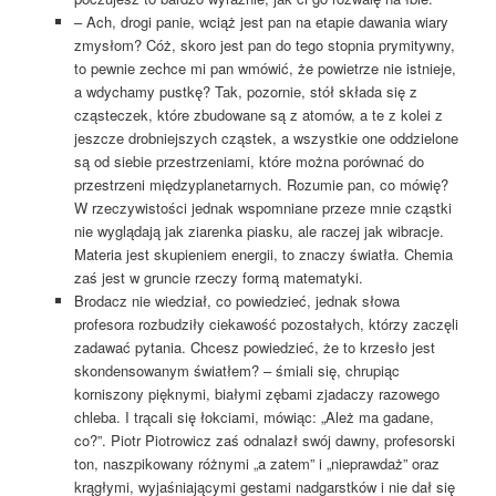
– Ach, drogi panie, wciąż jest pan na etapie dawania wiary
zmysłom? Cóż, skoro jest pan do tego stopnia prymitywny,
to pewnie zechce mi pan wmówić, że powietrze nie istnieje,
a wdychamy pustkę? Tak, pozornie, stół składa się z
cząsteczek, które zbudowane są z atomów, a te z kolei z
jeszcze drobniejszych cząstek, a wszystkie one oddzielone
są od siebie przestrzeniami, które można porównać do
przestrzeni międzyplanetarnych. Rozumie pan, co mówię?
W rzeczywistości jednak wspomniane przeze mnie cząstki
nie wyglądają jak ziarenka piasku, ale raczej jak wibracje.
Materia jest skupieniem energii, to znaczy światła. Chemia
zaś jest w gruncie rzeczy formą matematyki.
Brodacz nie wiedział, co powiedzieć, jednak słowa
profesora rozbudziły ciekawość pozostałych, którzy zaczęli
zadawać pytania. Chcesz powiedzieć, że to krzesło jest
skondensowanym światłem? – śmiali się, chrupiąc
korniszony pięknymi, białymi zębami zjadaczy razowego
chleba. I trącali się łokciami, mówiąc: „Ależ ma gadane,
co?”. Piotr Piotrowicz zaś odnalazł swój dawny, profesorski
ton, naszpikowany różnymi „a zatem” i „nieprawdaż” oraz
krągłymi, wyjaśniającymi gestami nadgarstków i nie dał się