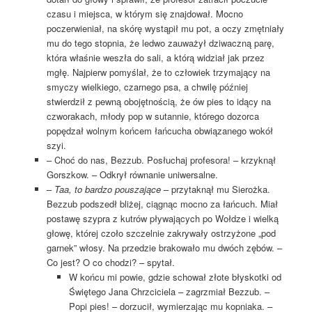
czasu i miejsca, w którym się znajdował. Mocno
poczerwieniał, na skórę wystąpił mu pot, a oczy zmętniały
mu do tego stopnia, że ledwo zauważył dziwaczną parę,
która właśnie weszła do sali, a którą widział jak przez
mgłę. Najpierw pomyślał, że to człowiek trzymający na
smyczy wielkiego, czarnego psa, a chwilę później
stwierdził z pewną obojętnością, że ów pies to idący na
czworakach, młody pop w sutannie, którego dozorca
popędzał wolnym końcem łańcucha obwiązanego wokół
szyi.
– Choć do nas, Bezzub. Posłuchaj profesora! – krzyknął
Gorszkow. – Odkrył równanie uniwersalne.
–
Taa, to bardzo pouszające
– przytaknął mu Sierożka.
Bezzub podszedł bliżej, ciągnąc mocno za łańcuch. Miał
postawę szypra z kutrów pływających po Wołdze i wielką
głowę, której czoło szczelnie zakrywały ostrzyżone „pod
garnek” włosy. Na przedzie brakowało mu dwóch zębów. –
Co jest? O co chodzi? – spytał.
W końcu mi powie, gdzie schował złote błyskotki od
Świętego Jana Chrzciciela – zagrzmiał Bezzub. –
Popi pies! – dorzucił, wymierzając mu kopniaka. –