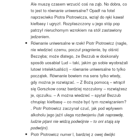
Ale muszę czasem wrzucić coś na ząb. No dobra, co
to jest to równanie uniwersalne? Opadł na fotel
naprzeciwko Piotra Piotrowicza, wziął do ręki kawał
kiełbasy i ugryzł. Rozpłaszczony u jego stóp pop
patrzył nieruchomym wzrokiem na stół zastawiony
jedzeniem.
Równanie uniwersalne w rzekł Piotr Piotrowicz (nagle,
nie wiedzieć czemu, poczuł pragnienie, by olśnić
Bezzęba; może dlatego, że Bezzub w doskonały
sposób uosabiał Lud – taki, jakim go sobie wyobrażali
lutowi intelektualiści) – równanie uniwersalne to tylko
początek. Równanie bowiem ma sens tylko wtedy,
gdy można je rozwiązać. – Z Bożą pomocą – wtrącił
się Gorszkow coraz bardziej rozczulony – rozwiążesz
je, ojczulku. – A można wiedzieć – spytał Bezzub
chrupiąc kiełbasę – co może być tym rozwiązaniem?
. Piotr Piotrowicz zaczynał czuć, jak pod wpływem
alkoholu jego jaźń ulega rozdwojeniu
(tak naprawdę,
ludzie pijani nie widzą podwójnie – to oni stają się
podwójni).
Piotr Piotrowicz numer l, bardziej z owej dwójki