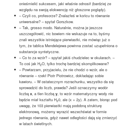
onieśmielić sukcesem, jaki właśnie odnosił (bardziej ze
względu na swoją elokwencję niż głoszone poglądy).
– Czyli co, profesorze? Znalazłeś w końcu to równanie
uniwersalne? – spytał Gorszkow.
– Tak, grosso modo. Naturalnie, można je jeszcze
uszczegółowić, nic bowiem nie wskazuje na to, byśmy
znali wszystkie istniejące pierwiastki, nie mówiąc już o
tym, że tablica Mendelejewa powinna zostać uzupełniona o
substancje syntetyczne.
– Co to za wzór? – spytał jakiś chudzielec w okularach. –
To coś jak H
O, tylko trochę bardziej skomplikowane?
2
– Powtarzam, przyjacielu, że nie chodzi o wzór, ale o
równanie – rzekł Piotr Piotrowicz, dokładając sobie
kawioru. – W ostatecznym rozrachunku, wszystko da się
sprowadzić do liczb, prawda? Jeśli oznaczymy wodór
liczbą
x
, a tlen liczbą
y
, to wzór matematyczny wody nie
będzie miał kształtu H
0, ale (x + 2y). A zatem, biorąc pod
2
uwagę, że 103 pierwiastki mają podobną strukturę
elektronową, możemy wyrazić wszechświat w formie
jednego równania, gdyż nawet odległości dają się zmierzyć
w latach świetlnych.