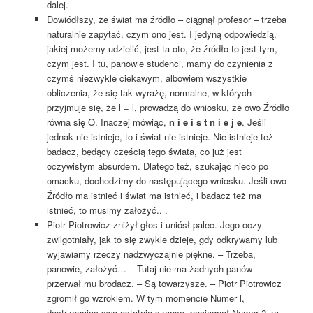
dalej.
Dowiódłszy, że świat ma źródło – ciągnął profesor – trzeba
naturalnie zapytać, czym ono jest. I jedyną odpowiedzią,
jakiej możemy udzielić, jest ta oto, że źródło to jest tym,
czym jest. I tu, panowie studenci, mamy do czynienia z
czymś niezwykle ciekawym, albowiem wszystkie
obliczenia, że się tak wyrażę, normalne, w których
przyjmuje się, że l = l, prowadzą do wniosku, ze owo Źródło
równa się O. Inaczej mówiąc,
n i e i s t n i e j e
. Jeśli
jednak nie istnieje, to i świat nie istnieje. Nie istnieje też
badacz, będący częścią tego świata, co już jest
oczywistym absurdem. Dlatego też, szukając nieco po
omacku, dochodzimy do następującego wniosku. Jeśli owo
Źródło ma istnieć i świat ma istnieć, i badacz też ma
istnieć, to musimy założyć.. .
Piotr Piotrowicz zniżył głos i uniósł palec. Jego oczy
zwilgotniały, jak to się zwykle dzieje, gdy odkrywamy lub
wyjawiamy rzeczy nadzwyczajnie piękne. – Trzeba,
panowie, założyć… – Tutaj nie ma żadnych panów –
przerwał mu brodacz. – Są towarzysze. – Piotr Piotrowicz
zgromił go wzrokiem. W tym momencie Numer l,
dostrzegając swą ostatnią szansę, pociągnął Numer 2 za