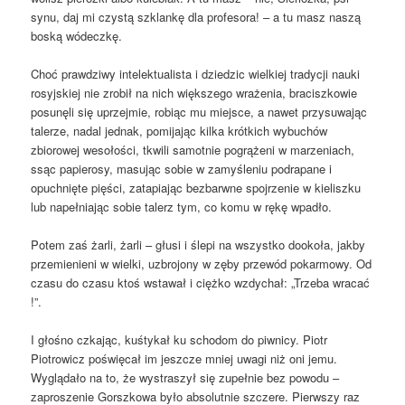
synu, daj mi czystą szklankę dla profesora! – a tu masz naszą
boską wódeczkę.
Choć prawdziwy intelektualista i dziedzic wielkiej tradycji nauki
rosyjskiej nie zrobił na nich większego wrażenia, braciszkowie
posunęli się uprzejmie, robiąc mu miejsce, a nawet przysuwając
talerze, nadal jednak, pomijając kilka krótkich wybuchów
zbiorowej wesołości, tkwili samotnie pogrążeni w marzeniach,
ssąc papierosy, masując sobie w zamyśleniu podrapane i
opuchnięte pięści, zatapiając bezbarwne spojrzenie w kieliszku
lub napełniając sobie talerz tym, co komu w rękę wpadło.
Potem zaś żarli, żarli – głusi i ślepi na wszystko dookoła, jakby
przemienieni w wielki, uzbrojony w zęby przewód pokarmowy. Od
czasu do czasu ktoś wstawał i ciężko wzdychał: „Trzeba wracać
!”.
I głośno czkając, kuśtykał ku schodom do piwnicy. Piotr
Piotrowicz poświęcał im jeszcze mniej uwagi niż oni jemu.
Wyglądało na to, że wystraszył się zupełnie bez powodu –
zaproszenie Gorszkowa było absolutnie szczere. Pierwszy raz