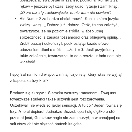
rękaw – jeszcze był czas, żeby udać irytację i zamilknąć.
„Skoro tak się zachowujecie, to nic wam nie powiem”.
Ale Numer 2 za bardzo chciał mówić. Koniuszkiem języka
zwilżył wargi. _-Dobrze już, dobrze. Otóż, trzeba założyć,
towarzysze, że na poziomie źródła, w absolutnej
sprzeczności z zasadą tożsamości oraz obiegową opinią…
Zrobił pauzę i dokończył, podkreślając każde słowo
uderzeniem dłoni o stół: – …że 1
= 3.
Jeśli przyjmiemy
takie założenie, towarzysze, to cała reszta układa nam się
w całość.
I spojrzał na nich drwiąco, z miną iluzjonisty, który właśnie wyj ął
z kapelusza trzy króliki.
Brodacz się skrzywił. Sierożka wzruszył ramionami. Dwaj inni
towarzysze studenci także uczynili gest rozczarowania.
Oczekiwali nie wiedzieć jakiej sensacji. A tu co? Jeden równa się
trzy. A to ci dopiero! Jednakże Bezzub oparł się ciężko o stół i
przestał jeść, Gorszkow nagle się zachmurzył, a w panującej na
sali ciszy dał się słyszeć śmiech księdza. –