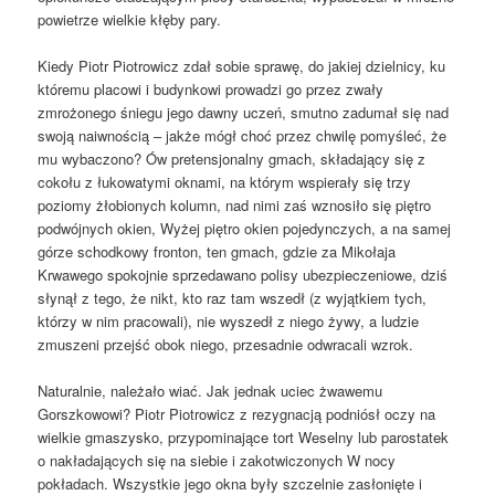
powietrze wielkie kłęby pary.
Kiedy Piotr Piotrowicz zdał sobie sprawę, do jakiej dzielnicy, ku
któremu placowi i budynkowi prowadzi go przez zwały
zmrożonego śniegu jego dawny uczeń, smutno zadumał się nad
swoją naiwnością – jakże mógł choć przez chwilę pomyśleć, że
mu wybaczono? Ów pretensjonalny gmach, składający się z
cokołu z łukowatymi oknami, na którym wspierały się trzy
poziomy żłobionych kolumn, nad nimi zaś wznosiło się piętro
podwójnych okien, Wyżej piętro okien pojedynczych, a na samej
górze schodkowy fronton, ten gmach, gdzie za Mikołaja
Krwawego spokojnie sprzedawano polisy ubezpieczeniowe, dziś
słynął z tego, że nikt, kto raz tam wszedł (z wyjątkiem tych,
którzy w nim pracowali), nie wyszedł z niego żywy, a ludzie
zmuszeni przejść obok niego, przesadnie odwracali wzrok.
Naturalnie, należało wiać. Jak jednak uciec żwawemu
Gorszkowowi? Piotr Piotrowicz z rezygnacją podniósł oczy na
wielkie gmaszysko, przypominające tort Weselny lub parostatek
o nakładających się na siebie i zakotwiczonych W nocy
pokładach. Wszystkie jego okna były szczelnie zasłonięte i