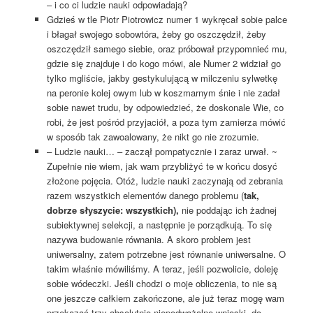
– i co ci ludzie nauki odpowiadają?
Gdzieś w tle Piotr Piotrowicz numer 1 wykręcał sobie palce
i błagał swojego sobowtóra, żeby go oszczędził, żeby
oszczędził samego siebie, oraz próbował przypomnieć mu,
gdzie się znajduje i do kogo mówi, ale Numer 2 widział go
tylko mgliście, jakby gestykulującą w milczeniu sylwetkę
na peronie kolej owym lub w koszmarnym śnie i nie zadał
sobie nawet trudu, by odpowiedzieć, że doskonale Wie, co
robi, że jest pośród przyjaciół, a poza tym zamierza mówić
w sposób tak zawoalowany, że nikt go nie zrozumie.
– Ludzie nauki… – zaczął pompatycznie i zaraz urwał. ~
Zupełnie nie wiem, jak wam przybliżyć te w końcu dosyć
złożone pojęcia. Otóż, ludzie nauki zaczynają od zebrania
razem wszystkich elementów danego problemu (
tak,
dobrze słyszycie:
w
szystkich),
nie poddając ich żadnej
subiektywnej selekcji, a następnie je porządkują. To się
nazywa budowanie równania. A skoro problem jest
uniwersalny, zatem potrzebne jest równanie uniwersalne. O
takim właśnie mówiliśmy. A teraz, jeśli pozwolicie, doleję
sobie wódeczki. Jeśli chodzi o moje obliczenia, to nie są
one jeszcze całkiem zakończone, ale już teraz mogę wam
przekazać trzy absolutnie niepodważalne wnioski, do