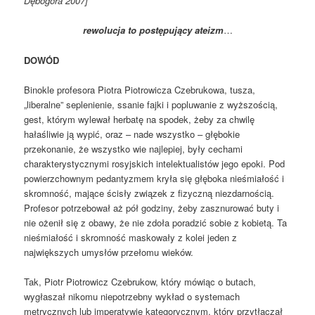
Dębogóra 2007]
rewolucja to postępujący ateizm
…
DOWÓD
Binokle profesora Piotra Piotrowicza Czebrukowa, tusza,
„liberalne” seplenienie, ssanie fajki i popluwanie z wyższością,
gest, którym wylewał herbatę na spodek, żeby za chwilę
hałaśliwie ją wypić, oraz – nade wszystko – głębokie
przekonanie, że wszystko wie najlepiej, były cechami
charakterystycznymi rosyjskich intelektualistów jego epoki. Pod
powierzchownym pedantyzmem kryła się głęboka nieśmiałość i
skromność, mające ścisły związek z fizyczną niezdarnością.
Profesor potrzebował aż pół godziny, żeby zasznurować buty i
nie ożenił się z obawy, że nie zdoła poradzić sobie z kobietą. Ta
nieśmiałość i skromność maskowały z kolei jeden z
największych umysłów przełomu wieków.
Tak, Piotr Piotrowicz Czebrukow, który mówiąc o butach,
wygłaszał nikomu niepotrzebny wykład o systemach
metrycznych lub imperatywie kategorycznym, który przytłaczał