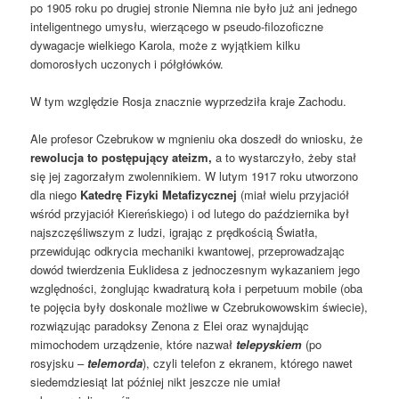
po 1905 roku po drugiej stronie Niemna nie było już ani jednego
inteligentnego umysłu, wierzącego w pseudo-filozoficzne
dywagacje wielkiego Karola, może z wyjątkiem kilku
domorosłych uczonych i półgłówków.
W tym względzie Rosja znacznie wyprzedziła kraje Zachodu.
Ale profesor Czebrukow w mgnieniu oka doszedł do wniosku, że
rewolucja to postępujący ateizm,
a to wystarczyło, żeby stał
się jej zagorzałym zwolennikiem. W lutym 1917 roku utworzono
dla niego
Katedrę Fizyki Metafizycznej
(miał wielu przyjaciół
wśród przyjaciół Kiereńskiego) i od lutego do października był
najszczęśliwszym z ludzi, igrając z prędkością Światła,
przewidując odkrycia mechaniki kwantowej, przeprowadzając
dowód twierdzenia Euklidesa z jednoczesnym wykazaniem jego
względności, żonglując kwadraturą koła i perpetuum mobile (oba
te pojęcia były doskonale możliwe w Czebrukowowskim świecie),
rozwiązując paradoksy Zenona z Elei oraz wynajdując
mimochodem urządzenie, które nazwał
telepyskiem
(po
rosyjsku –
telemorda
), czyli telefon z ekranem, którego nawet
siedemdziesiąt lat później nikt jeszcze nie umiał