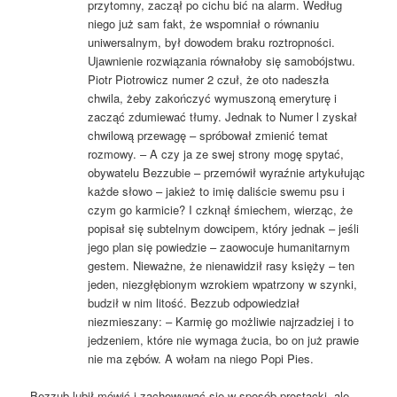
przytomny, zaczął po cichu bić na alarm. Według
niego już sam fakt, że wspomniał o równaniu
uniwersalnym, był dowodem braku roztropności.
Ujawnienie rozwiązania równałoby się samobójstwu.
Piotr Piotrowicz numer 2 czuł, że oto nadeszła
chwila, żeby zakończyć wymuszoną emeryturę i
zacząć zdumiewać tłumy. Jednak to Numer l zyskał
chwilową przewagę – spróbował zmienić temat
rozmowy. – A czy ja ze swej strony mogę spytać,
obywatelu Bezzubie – przemówił wyraźnie artykułując
każde słowo – jakież to imię daliście swemu psu i
czym go karmicie? I czknął śmiechem, wierząc, że
popisał się subtelnym dowcipem, który jednak – jeśli
jego plan się powiedzie – zaowocuje humanitarnym
gestem. Nieważne, że nienawidził rasy księży – ten
jeden, niezgłębionym wzrokiem wpatrzony w szynki,
budził w nim litość. Bezzub odpowiedział
niezmieszany: – Karmię go możliwie najrzadziej i to
jedzeniem, które nie wymaga żucia, bo on już prawie
nie ma zębów. A wołam na niego Popi Pies.
Bezzub lubił mówić i zachowywać się w sposób prostacki, ale