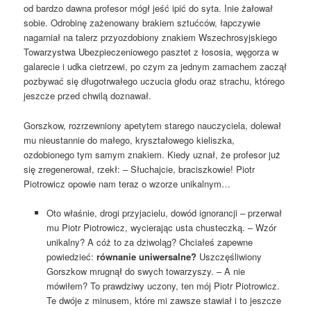
od bardzo dawna profesor mógł jeść ipić do syta. Inie żałował
sobie. Odrobinę zażenowany brakiem sztućców, łapczywie
nagarniał na talerz przyozdobiony znakiem Wszechrosyjskiego
Towarzystwa Ubezpieczeniowego pasztet z łososia, węgorza w
galarecie i udka cietrzewi, po czym za jednym zamachem zaczął
pozbywać się długotrwałego uczucia głodu oraz strachu, którego
jeszcze przed chwilą doznawał.
Gorszkow, rozrzewniony apetytem starego nauczyciela, dolewał
mu nieustannie do małego, kryształowego kieliszka,
ozdobionego tym samym znakiem. Kiedy uznał, że profesor już
się zregenerował, rzekł: – Słuchajcie, braciszkowie! Piotr
Piotrowicz opowie nam teraz o wzorze unikalnym…
Oto właśnie, drogi przyjacielu, dowód ignorancji – przerwał
mu Piotr Piotrowicz, wycierając usta chusteczką. – Wzór
unikalny? A cóż to za dziwoląg? Chciałeś zapewne
powiedzieć:
równanie uniwersalne?
Uszczęśliwiony
Gorszkow mrugnął do swych towarzyszy. – A nie
mówiłem? To prawdziwy uczony, ten mój Piotr Piotrowicz.
Te dwóje z minusem, które mi zawsze stawiał i to jeszcze