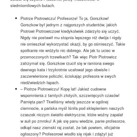
siedmiomilowych butach.
Piotrze Piotrowiczu! Profesorze! To ja, Gorszkow!
Gorszkow był jednym z najgorszych studentów, jakich
Piotrowi Piotrowiczowi kiedykolwiek zdarzyło się uczyć.
Nigdy nie postawił mu stopnia lepszego niż dwója i nigdy
nie omieszkał wykorzystać okazji, by go ośmieszyć. Takie
spotkanie nie wróżyło nic dobrego. Ale jak tu uciec w
przemoczonych trzewikach? Tak więc Piotr Piotrowicz
zatrzymał się. Gorszkow rzucił się w ramiona swego
dawnego kata i trzykrotnie ucałował jego obwisłe i
zaczerwienione policzki, ściskając profesora w swych
niedźwiedzich łapach.
– Piotrze Piotrowiczu! Kopę lat! Jakież cudowne
wspomnienia z tamtych złotych, szczenięcych czasów!
Pamięta pan? Tkwiliśmy wtedy jeszcze w ogólnej
ciemnocie, a pańska myśl lśniła pod sklepieniem naszych
czaszek niczym światło elektryczne, które woźny zapalał
w auli po zmroku! A jak się panu wiedzie, panie profesorze,
odkąd nasz ziemski raj został, że tak powiem, oficjalnie
ogłoszony? Profesorowi wiodło się nijak i zdążył już