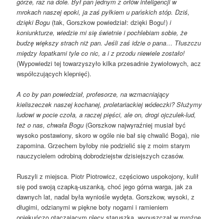
górze, raz na dole. Był pan jednym z orłów inteligencji w
mrokach naszej epoki, ja zaś pyłkiem u pańskich stóp. Dziś,
dzięki Bogu
(tak, Gorszkow powiedział: dzięki Bogu!)
i
koniunkturze, wiedzie mi się świetnie i pochlebiam sobie, że
budzę większy strach niż pan. Jeśli zaś idzie o pana… Tłuszczu
między łopatkami tyle co nic, a i z przodu niewiele zostało!
(Wypowiedzi tej towarzyszyło kilka przesadnie żywiołowych, acz
współczujących klepnięć).
A co by pan powiedział, profesorze, na wzmacniający
kieliszeczek naszej kochanej, proletariackiej wódeczki? Służymy
ludowi w pocie czoła, a raczej pięści, ale on, drogi ojczulek-lud,
też o nas, chwała Bogu
(Gorszkow najwyraźniej musiał być
wysoko postawiony, skoro w ogóle nie bał się chwalić Boga), nie
zapomina. Grzechem byłoby nie podzielić się z moim starym
nauczycielem odrobiną dobrodziejstw dzisiejszych czasów.
Ruszyli z miejsca. Piotr Piotrowicz, częściowo uspokojony, kulił
się pod swoją czapką-uszanką, choć jego górna warga, jak za
dawnych lat, nadal była wyniośle wydęta. Gorszkow, wysoki, z
długimi, odzianymi w piękne boty nogami i ramieniem
opiekuńczo otaczającym plecy staruszka, wypuszczał w mroźne