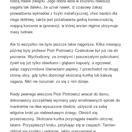
rodzą trwałe związki. Jego dobra wola w służeniu rewolucji
sięgała tak daleko, że uznał nawet, iż czasowy zakaz
prowadzenia wykładów z fizyki metafizycznej, choć bardzo dla
niego dotkliwy, także jest pożałowania godną koniecznością,
mającą korzenie w ignorancji, w której ancien régime utrzymuje
masy ludowe.
Ale to wszystko nie było jeszcze takie najgorsze. Kilka miesięcy
później były profesor Piotr Piotrowicz Czebrukow był już nie do
poznania. Wychudzony, ze zmiętymi i poszarzałymi policzkami,
żywił się już tylko obierkami i głąbami kapusty, a ogrzewał,
paląc zagryzmolone równaniami papiery. I przechodził na drugą
stronę ulicy, gdy tylko dostrzegł skórzaną kurtkę lub kaburę
nagana. Nikt nie rozumiał, co się z nim dzieje.
Kiedy pewnego wieczora Piotr Piotrowicz wracał do domu,
dokonawszy szczęśliwej wymiany pary emaliowanych spinek do
mankietów na dwa wysuszone śledzie, usłyszał za sobą
wilgotne kroki po niebieskawym śniegu. Obrócił się,
przestraszony. Skórzana kurtka przyciągała światło ulicznej
latarni. Przyspieszył kroku, potykając się w zaspach. Tamten
zbliżał się szybko i radośnie, jakby maszerował w