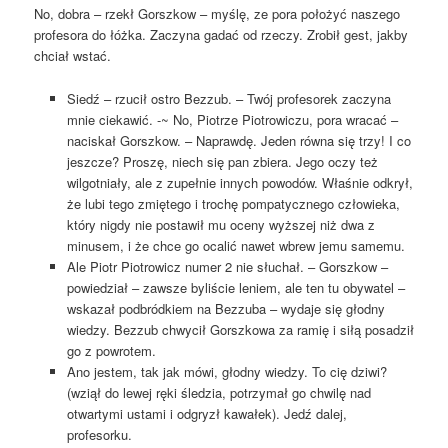
No, dobra – rzekł Gorszkow – myślę, ze pora położyć naszego
profesora do łóżka. Zaczyna gadać od rzeczy. Zrobił gest, jakby
chciał wstać.
Siedź – rzucił ostro Bezzub. – Twój profesorek zaczyna
mnie ciekawić. -~ No, Piotrze Piotrowiczu, pora wracać –
naciskał Gorszkow. – Naprawdę. Jeden równa się trzy! I co
jeszcze? Proszę, niech się pan zbiera. Jego oczy też
wilgotniały, ale z zupełnie innych powodów. Właśnie odkrył,
że lubi tego zmiętego i trochę pompatycznego człowieka,
który nigdy nie postawił mu oceny wyższej niż dwa z
minusem, i że chce go ocalić nawet wbrew jemu samemu.
Ale Piotr Piotrowicz numer 2 nie słuchał. – Gorszkow –
powiedział – zawsze byliście leniem, ale ten tu obywatel –
wskazał podbródkiem na Bezzuba – wydaje się głodny
wiedzy. Bezzub chwycił Gorszkowa za ramię i siłą posadził
go z powrotem.
Ano jestem, tak jak mówi, głodny wiedzy. To cię dziwi?
(wziął do lewej ręki śledzia, potrzymał go chwilę nad
otwartymi ustami i odgryzł kawałek). Jedź dalej,
profesorku.