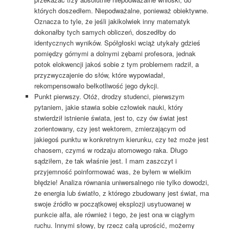
których doszedłem. Niepodważalne, ponieważ obiektywne.
Oznacza to tyle, że jeśli jakikolwiek inny matematyk
dokonałby tych samych obliczeń, doszedłby do
identycznych wyników. Spółgłoski wciąż utykały gdzieś
pomiędzy górnymi a dolnymi zębami profesora, jednak
potok elokwencji jakoś sobie z tym problemem radził, a
przyzwyczajenie do słów, które wypowiadał,
rekompensowało bełkotliwość jego dykcji.
Punkt pierwszy. Otóż, drodzy studenci, pierwszym
pytaniem, jakie stawia sobie człowiek nauki, który
stwierdził istnienie świata, jest to, czy ów świat jest
zorientowany, czy jest wektorem, zmierzającym od
jakiegoś punktu w konkretnym kierunku, czy też może jest
chaosem, czymś w rodzaju atomowego raka. Długo
sądziłem, że tak właśnie jest. I mam zaszczyt i
przyjemność poinformować was, że byłem w wielkim
błędzie! Analiza równania uniwersalnego nie tylko dowodzi,
że energia lub światło, z którego zbudowany jest świat, ma
swoje źródło w początkowej eksplozji usytuowanej w
punkcie alfa, ale również i tego, że jest ona w ciągłym
ruchu. Innymi słowy, by rzecz całą uprościć, możemy