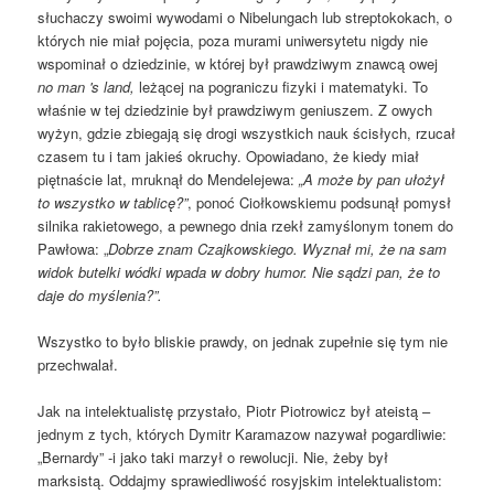
słuchaczy swoimi wywodami o Nibelungach lub streptokokach, o
których nie miał pojęcia, poza murami uniwersytetu nigdy nie
wspominał o dziedzinie, w której był prawdziwym znawcą owej
no man 's land,
leżącej na pograniczu fizyki i matematyki. To
właśnie w tej dziedzinie był prawdziwym geniuszem. Z owych
wyżyn, gdzie zbiegają się drogi wszystkich nauk ścisłych, rzucał
czasem tu i tam jakieś okruchy. Opowiadano, że kiedy miał
piętnaście lat, mruknął do Mendelejewa:
„A może by pan ułożył
to wszystko w tablicę?”
, ponoć Ciołkowskiemu podsunął pomysł
silnika rakietowego, a pewnego dnia rzekł zamyślonym tonem do
Pawłowa: „
Dobrze znam Czajkowskiego. Wyznał mi, że na sam
widok butelki wódki wpada w dobry humor. Nie sądzi pan, że to
daje do myślenia?”.
Wszystko to było bliskie prawdy, on jednak zupełnie się tym nie
przechwalał.
Jak na intelektualistę przystało, Piotr Piotrowicz był ateistą –
jednym z tych, których Dymitr Karamazow nazywał pogardliwie:
„Bernardy” -i jako taki marzył o rewolucji. Nie, żeby był
marksistą. Oddajmy sprawiedliwość rosyjskim intelektualistom: