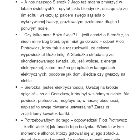
– A nos naszego Sierożki? Jego też można zmierzyć w
latach świetlnych? – spytał jakiś blondynek, dusząc się ze
śmiechu i wskazując palcem swego sąsiada o
wykrzywionej twarzy, gruzłowatym czole oraz długim i
ponurym nosie.
– Czy tylko nasz Boży świat? i – jeśli chodzi o Sierożkę, to
niech mnie Bóg broni, bym miał go obrazić – odparł Piotr
Piotrowicz, który tak sie rozzuchwalił, że celowo
wypowiedział Boże imię. A Sieriożka składa się ze
skondensowanego światła lub, jeśli wolicie, z energii
elektrycznej, zatem można go opisać w kategoriach
elektrycznych, podobnie jak dom, śledzia czy gwiazdy na
niebie.
– Sierożka, jesteś elektrycznością. Uważaj na krótkie
spięcia! – rzucił Gorszkow, który był w siódmym niebie. Ale
powiedz, profesorze, mógłbyś tu, w naszej obecności,
napisać to swoje równanie uniwersalne? Zaraz ci
znajdziemy kawałek kartki…
– Potrzebowałbym do tego – odpowiedział Piotr Piotrowicz
– kartki wielkiej jak fasada tego budynku. Właśnie w tym
momencie alkohol, którzy gotował się w jego żołądku,
dotarł do głowy i sprawił, że profesor zatracił poczucie