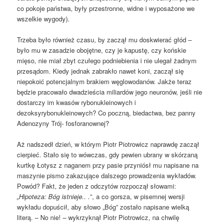
co pokoje państwa, były przestronne, widne i wyposażone we
wszelkie wygody).
Trzeba było również czasu, by zaczął mu doskwierać głód –
było mu w zasadzie obojętne, czy je kapustę, czy końskie
mięso, nie miał zbyt czułego podniebienia i nie ulegał żadnym
przesądom. Kiedy jednak zabrakło nawet koni, zaczął się
niepokoić potencjalnym brakiem węglowodanów. Jakże teraz
będzie pracowało dwadzieścia miliardów jego neuronów, jeśli nie
dostarczy im kwasów rybonukleinowych i
dezoksyrybonukleinowych? Co poczną, biedactwa, bez panny
Adenozyny Trój- fosforanownej?
Aż nadszedł dzień, w którym Piotr Piotrowicz naprawdę zaczął
cierpieć. Stało się to wówczas, gdy pewien ubrany w skórzaną
kurtkę Łotysz z naganem przy pasie przyniósł mu napisane na
maszynie pismo zakazujące dalszego prowadzenia wykładów.
Powód? Fakt, że jeden z odczytów rozpoczął słowami:
„Hipoteza: Bóg istnieje.. .
”, a co gorsza, w pisemnej wersji
wykładu dopuścił, aby słowo „Bóg” zostało napisane wielką
literą. – No nie! – wykrzyknął Piotr Piotrowicz, na chwilę