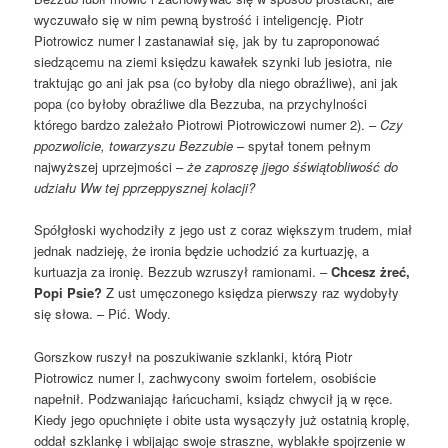
wyczuwało się w nim pewną bystrość i inteligencję. Piotr
Piotrowicz numer l zastanawiał się, jak by tu zaproponować
siedzącemu na ziemi księdzu kawałek szynki lub jesiotra, nie
traktując go ani jak psa (co byłoby dla niego obraźliwe), ani jak
popa (co byłoby obraźliwe dla Bezzuba, na przychylności
którego bardzo zależało Piotrowi Piotrowiczowi numer 2). –
Czy
ppozwolicie, towarzyszu Bezzubie
– spytał tonem pełnym
najwyższej uprzejmości –
że zaproszę jjego śświątobliwość do
udziału Ww tej pprzeppysznej kolacji?
Spółgłoski wychodziły z jego ust z coraz większym trudem, miał
jednak nadzieję, że ironia będzie uchodzić za kurtuazję, a
kurtuazja za ironię. Bezzub wzruszył ramionami. –
Chcesz żreć,
Popi Psie?
Z ust umęczonego księdza pierwszy raz wydobyły
się słowa. – Pić. Wody.
Gorszkow ruszył na poszukiwanie szklanki, którą Piotr
Piotrowicz numer l, zachwycony swoim fortelem, osobiście
napełnił. Podzwaniając łańcuchami, ksiądz chwycił ją w ręce.
Kiedy jego opuchnięte i obite usta wysączyły już ostatnią kroplę,
oddał szklankę i wbijając swoje straszne, wyblakłe spojrzenie w