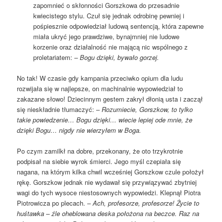
zapomnieć o skłonności Gorszkowa do przesadnie
kwiecistego stylu. Czuł się jednak odrobinę pewniej i
pośpiesznie odpowiedział ludową sentencją, która zapewne
miała ukryć jego prawdziwe, bynajmniej nie ludowe
korzenie oraz działalność nie mającą nic wspólnego z
proletariatem: –
Bogu dzięki, bywało gorzej.
No tak! W czasie gdy kampania przeciwko opium dla ludu
rozwijała się w najlepsze, on machinalnie wypowiedział to
zakazane słowo! Dziecinnym gestem zakrył dłonią usta i zaczął
się nieskładnie tłumaczyć: –
Rozumiecie, Gorszkow, to tylko
takie powiedzenie… Bogu dzięki… wiecie lepiej ode mnie, że
dzięki Bogu… nigdy nie wierzyłem w Boga.
Po czym zamilkł na dobre, przekonany, że oto trzykrotnie
podpisał na siebie wyrok śmierci. Jego myśl czepiała się
nagana, na którym kilka chwil wcześniej Gorszkow czule położył
rękę. Gorszkow jednak nie wydawał się przywiązywać zbytniej
wagi do tych wysoce niestosownych wypowiedzi. Klepnął Piotra
Piotrowicza po plecach. –
Ach, profesorze, profesorze! Życie to
huśtawka – źle oheblowana deska położona na beczce. Raz na