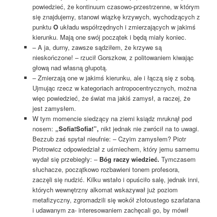
powiedzieć, że kontinuum czasowo-przestrzenne, w którym
się znajdujemy, stanowi wiązkę krzywych, wychodzących z
punktu
O
układu współrzędnych i zmierzających w jakimś
kierunku. Mają one swój początek i będą miały koniec.
– A ja, durny, zawsze sądziłem, że krzywe są
nieskończone! – rzucił Gorszkow, z politowaniem kiwając
głową nad własną głupotą.
– Zmierzają one w jakimś kierunku, ale i łączą się z sobą.
Ujmując rzecz w kategoriach antropocentrycznych, można
więc powiedzieć, że świat ma jakiś zamysł, a raczej, że
jest zamysłem.
W tym momencie siedzący na ziemi ksiądz mruknął pod
nosem:
„Sofia!Sofia!”,
nikt jednak nie zwrócił na to uwagi.
Bezzub zaś spytał nieufnie: – Czyim zamysłem? Piotr
Piotrowicz odpowiedział z uśmiechem, który jemu samemu
wydał się przebiegły: –
Bóg raczy wiedzieć.
Tymczasem
słuchacze, początkowo rozbawieni tonem profesora,
zaczęli się nudzić. Kilku wstało i opuściło salę, jednak inni,
których wewnętrzny alkomat wskazywał już poziom
metafizyczny, zgromadzili się wokół złotoustego szarlatana
i udawanym za- interesowaniem zachęcali go, by mówił