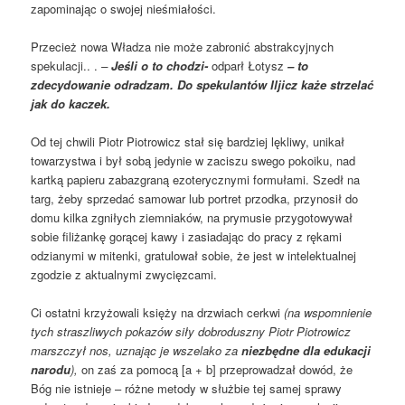
zapominając o swojej nieśmiałości.
Przecież nowa Władza nie może zabronić abstrakcyjnych
spekulacji.. .
–
Jeśli o to chodzi-
odparł Łotysz
– to
zdecydowanie odradzam. Do spekulantów Iljicz każe strzelać
jak do kaczek.
Od tej chwili Piotr Piotrowicz stał się bardziej lękliwy, unikał
towarzystwa i był sobą jedynie w zaciszu swego pokoiku, nad
kartką papieru zabazgraną ezoterycznymi formułami. Szedł na
targ, żeby sprzedać samowar lub portret przodka, przynosił do
domu kilka zgniłych ziemniaków, na prymusie przygotowywał
sobie filiżankę gorącej kawy i zasiadając do pracy z rękami
odzianymi w mitenki, gratulował sobie, że jest w intelektualnej
zgodzie z aktualnymi zwycięzcami.
Ci ostatni krzyżowali księży na drzwiach cerkwi
(na wspomnienie
tych straszliwych pokazów siły dobroduszny Piotr Piotrowicz
marszczył nos, uznając je wszelako za
niezbędne dla edukacji
narodu
),
on zaś za pomocą [a + b] przeprowadzał dowód, że
Bóg nie istnieje – różne metody w służbie tej samej sprawy