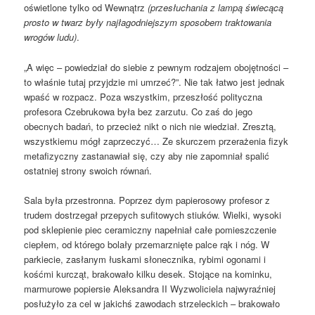
oświetlone tylko od Wewnątrz
(przesłuchania z lampą świecącą
prosto w twarz były najłagodniejszym sposobem traktowania
wrogów ludu)
.
„A więc – powiedział do siebie z pewnym rodzajem obojętności –
to właśnie tutaj przyjdzie mi umrzeć?”. Nie tak łatwo jest jednak
wpaść w rozpacz. Poza wszystkim, przeszłość polityczna
profesora Czebrukowa była bez zarzutu. Co zaś do jego
obecnych badań, to przecież nikt o nich nie wiedział. Zresztą,
wszystkiemu mógł zaprzeczyć… Ze skurczem przerażenia fizyk
metafizyczny zastanawiał się, czy aby nie zapomniał spalić
ostatniej strony swoich równań.
Sala była przestronna. Poprzez dym papierosowy profesor z
trudem dostrzegał przepych sufitowych stiuków. Wielki, wysoki
pod sklepienie piec ceramiczny napełniał całe pomieszczenie
ciepłem, od którego bolały przemarznięte palce rąk i nóg. W
parkiecie, zasłanym łuskami słonecznika, rybimi ogonami i
kośćmi kurcząt, brakowało kilku desek. Stojące na kominku,
marmurowe popiersie Aleksandra II Wyzwoliciela najwyraźniej
posłużyło za cel w jakichś zawodach strzeleckich – brakowało