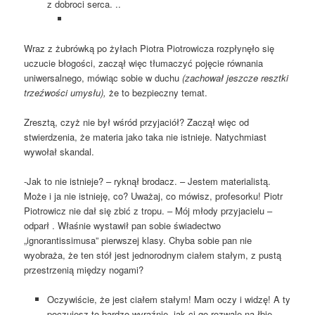
z dobroci serca. ..
Wraz z żubrówką po żyłach Piotra Piotrowicza rozpłynęło się
uczucie błogości, zaczął więc tłumaczyć pojęcie równania
uniwersalnego, mówiąc sobie w duchu
(zachował jeszcze resztki
trzeźwości umysłu),
że to bezpieczny temat.
Zresztą, czyż nie był wśród przyjaciół? Zaczął więc od
stwierdzenia, że materia jako taka nie istnieje. Natychmiast
wywołał skandal.
-Jak to nie istnieje? – ryknął brodacz. – Jestem materialistą.
Może i ja nie istnieję, co? Uważaj, co mówisz, profesorku! Piotr
Piotrowicz nie dał się zbić z tropu. – Mój młody przyjacielu –
odparł . Właśnie wystawił pan sobie świadectwo
„ignorantissimusa” pierwszej klasy. Chyba sobie pan nie
wyobraża, że ten stół jest jednorodnym ciałem stałym, z pustą
przestrzenią między nogami?
Oczywiście, że jest ciałem stałym! Mam oczy i widzę! A ty
poczujesz to bardzo wyraźnie, jak ci go rozwalę na łbie.