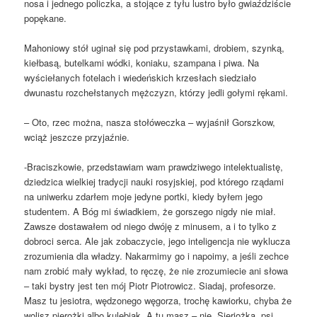
nosa i jednego policzka, a stojące z tyłu lustro było gwiaździście
popękane.
Mahoniowy stół uginał się pod przystawkami, drobiem, szynką,
kiełbasą, butelkami wódki, koniaku, szampana i piwa. Na
wyściełanych fotelach i wiedeńskich krzesłach siedziało
dwunastu rozchełstanych mężczyzn, którzy jedli gołymi rękami.
– Oto, rzec można, nasza stołóweczka – wyjaśnił Gorszkow,
wciąż jeszcze przyjaźnie.
-Braciszkowie, przedstawiam wam prawdziwego intelektualistę,
dziedzica wielkiej tradycji nauki rosyjskiej, pod którego rządami
na uniwerku zdarłem moje jedyne portki, kiedy byłem jego
studentem. A Bóg mi świadkiem, że gorszego nigdy nie miał.
Zawsze dostawałem od niego dwóję z minusem, a i to tylko z
dobroci serca. Ale jak zobaczycie, jego inteligencja nie wyklucza
zrozumienia dla władzy. Nakarmimy go i napoimy, a jeśli zechce
nam zrobić mały wykład, to ręczę, że nie zrozumiecie ani słowa
– taki bystry jest ten mój Piotr Piotrowicz. Siadaj, profesorze.
Masz tu jesiotra, wędzonego węgorza, trochę kawiorku, chyba że
wolisz pierożki albo kulebiak. A tu masz – nie, Sieriożka, psi