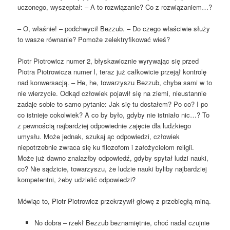
uczonego, wyszeptał: – A to rozwiązanie? Co z rozwiązaniem…?
– O, właśnie! – podchwycił Bezzub. – Do czego właściwie służy
to wasze równanie? Pomoże zelektryfikować wieś?
Piotr Piotrowicz numer 2, błyskawicznie wyrywając się przed
Piotra Piotrowicza numer l, teraz już całkowicie przejął kontrolę
nad konwersacją. – He, he, towarzyszu Bezzub, chyba sami w to
nie wierzycie. Odkąd człowiek pojawił się na ziemi, nieustannie
zadaje sobie to samo pytanie: Jak się tu dostałem? Po co? I po
co istnieje cokolwiek? A co by było, gdyby nie istniało nic…? To
z pewnością najbardziej odpowiednie zajęcie dla ludzkiego
umysłu. Może jednak, szukaj ąc odpowiedzi, człowiek
niepotrzebnie zwraca się ku filozofom i założycielom religii.
Może już dawno znalazłby odpowiedź, gdyby spytał ludzi nauki,
co? Nie sądzicie, towarzyszu, że ludzie nauki byliby najbardziej
kompetentni, żeby udzielić odpowiedzi?
Mówiąc to, Piotr Piotrowicz przekrzywił głowę z przebiegłą miną.
No dobra – rzekł Bezzub beznamiętnie, choć nadal czujnie